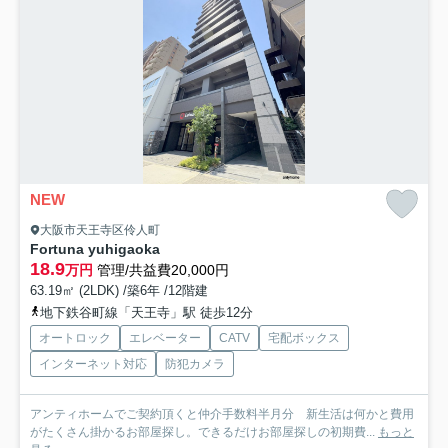
NEW
大阪市天王寺区伶人町
Fortuna yuhigaoka
18.9
万円
管理/共益費20,000円
63.19㎡ (2LDK) /築6年 /12階建
地下鉄谷町線「天王寺」駅 徒歩12分
オートロック
エレベーター
CATV
宅配ボックス
インターネット対応
防犯カメラ
アンティホームでご契約頂くと仲介手数料半月分 新生活は何かと費用
がたくさん掛かるお部屋探し。できるだけお部屋探しの初期費...
もっと