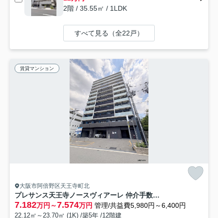
2階 / 35.55㎡ / 1LDK
すべて見る（全22戸）
賃貸マンション
大阪市阿倍野区天王寺町北
プレサンス天王寺ノースヴィアーレ 仲介手数料無料
7.182
7.574
万円～
万円
管理/共益費5,980円～6,400円
22.12㎡～23.70㎡ (1K) /築5年 /12階建