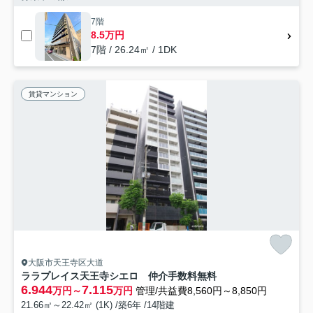
7階
8.5万円
7階 / 26.24㎡ / 1DK
賃貸マンション
大阪市天王寺区大道
ララプレイス天王寺シエロ 仲介手数料無料
6.944
7.115
万円～
万円
管理/共益費8,560円～8,850円
21.66㎡～22.42㎡ (1K) /築6年 /14階建