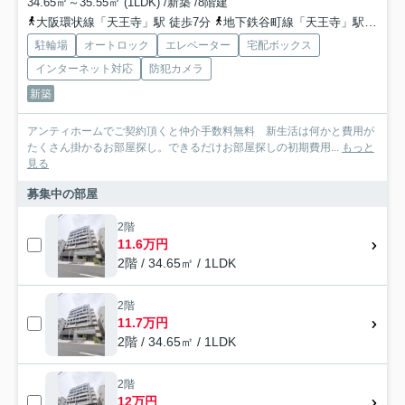
34.65㎡～35.55㎡ (1LDK) /新築 /8階建
大阪環状線「天王寺」駅 徒歩7分
地下鉄谷町線「天王寺」駅 徒歩8分
駐輪場
オートロック
エレベーター
宅配ボックス
インターネット対応
防犯カメラ
新築
アンティホームでご契約頂くと仲介手数料無料 新生活は何かと費用が
たくさん掛かるお部屋探し。できるだけお部屋探しの初期費用...
もっと
見る
募集中の部屋
2階
11.6万円
2階 / 34.65㎡ / 1LDK
2階
11.7万円
2階 / 34.65㎡ / 1LDK
2階
12万円