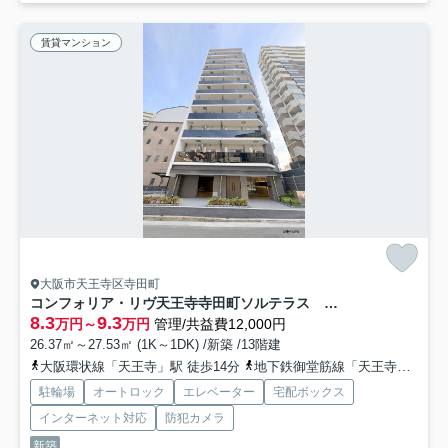
賃貸マンション
大阪市天王寺区寺田町
コンフォリア・リヴ天王寺寺田町ソルテラス 仲介手数料無料
8.3
9.3
万円～
万円
管理/共益費12,000円
26.37㎡～27.53㎡ (1K～1DK) /新築 /13階建
大阪環状線「天王寺」駅 徒歩14分
地下鉄御堂筋線「天王寺」駅 徒歩14分
駐輪場
オートロック
エレベーター
宅配ボックス
インターネット対応
防犯カメラ
新築