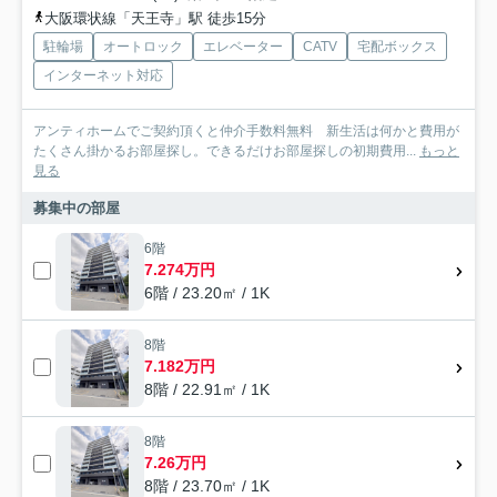
大阪環状線「天王寺」駅 徒歩15分
駐輪場
オートロック
エレベーター
CATV
宅配ボックス
インターネット対応
アンティホームでご契約頂くと仲介手数料無料 新生活は何かと費用が
たくさん掛かるお部屋探し。できるだけお部屋探しの初期費用...
もっと
見る
募集中の部屋
6階
7.274万円
6階 / 23.20㎡ / 1K
8階
7.182万円
8階 / 22.91㎡ / 1K
8階
7.26万円
8階 / 23.70㎡ / 1K