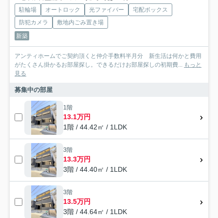
駐輪場
オートロック
光ファイバー
宅配ボックス
防犯カメラ
敷地内ごみ置き場
新築
アンティホームでご契約頂くと仲介手数料半月分 新生活は何かと費用
がたくさん掛かるお部屋探し。できるだけお部屋探しの初期費...
もっと
見る
募集中の部屋
1階
13.1万円
1階 / 44.42㎡ / 1LDK
3階
13.3万円
3階 / 44.40㎡ / 1LDK
3階
13.5万円
3階 / 44.64㎡ / 1LDK