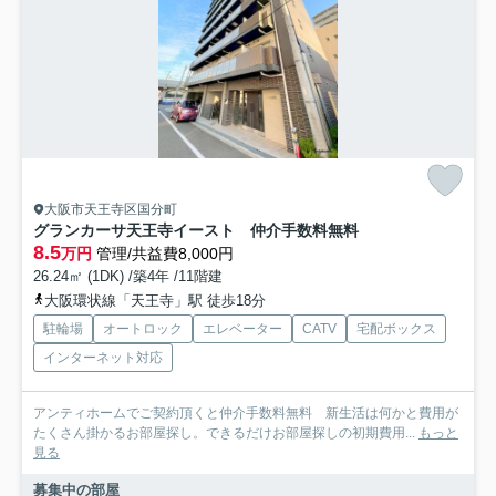
大阪市天王寺区国分町
グランカーサ天王寺イースト 仲介手数料無料
8.5
万円
管理/共益費8,000円
26.24㎡ (1DK) /築4年 /11階建
大阪環状線「天王寺」駅 徒歩18分
駐輪場
オートロック
エレベーター
CATV
宅配ボックス
インターネット対応
アンティホームでご契約頂くと仲介手数料無料 新生活は何かと費用が
たくさん掛かるお部屋探し。できるだけお部屋探しの初期費用...
もっと
見る
募集中の部屋