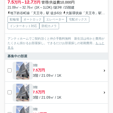
7.5
12.7
万円～
万円
管理/共益費10,000円
21.09㎡～32.76㎡ (1K～1LDK) /築3年 /15階建
地下鉄谷町線「天王寺」駅 徒歩6分
大阪環状線「天王寺」駅 徒歩7分
駐輪場
オートロック
エレベーター
宅配ボックス
インターネット対応
防犯カメラ
アンティホームでご契約頂くと仲介手数料無料 新生活は何かと費用が
たくさん掛かるお部屋探し。できるだけお部屋探しの初期費用...
もっと
見る
募集中の部屋
3階
7.5万円
3階 / 21.09㎡ / 1K
3階
7.5万円
3階 / 21.09㎡ / 1K
3階