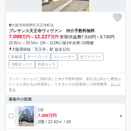
大阪市阿倍野区天王寺町北
プレサンス天王寺ヴィヴァン 仲介手数料無料
7.099
12.227
万円～
万円
管理/共益費7,010円～9,730円
22.62㎡～33.54㎡ (1K～1LDK) /築1年未満 /10階建
大阪環状線「天王寺」駅 徒歩12分
駐輪場
オートロック
エレベーター
光ファイバー
宅配ボックス
防犯カメラ
アンティホームでご契約頂くと仲介手数料無料 新生活は何かと費用が
たくさん掛かるお部屋探し。できるだけお部屋探しの初期費用...
もっと
見る
募集中の部屋
2階
7.099万円
2階 / 22.62㎡ / 1K