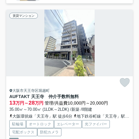
賃貸マンション
大阪市天王寺区堀越町
AUFTAKT 天王寺 仲介手数料無料
13
28
万円～
万円
管理/共益費10,000円～20,000円
35.00㎡～70.00㎡ (1LDK～2LDK) /新築 /8階建
大阪環状線「天王寺」駅 徒歩6分
地下鉄谷町線「天王寺」駅 徒歩6分
駐輪場
オートロック
エレベーター
光ファイバー
宅配ボックス
防犯カメラ