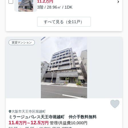
11.2万円
3階 / 28.96㎡ / 1DK
すべて見る（全11戸）
賃貸マンション
大阪市天王寺区堀越町
ミラージュパレス天王寺堀越町 仲介手数料無料
11.6
12.5
万円～
万円
管理/共益費10,000円