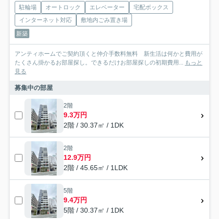
駐輪場
オートロック
エレベーター
宅配ボックス
インターネット対応
敷地内ごみ置き場
新築
アンティホームでご契約頂くと仲介手数料無料 新生活は何かと費用が
たくさん掛かるお部屋探し。できるだけお部屋探しの初期費用...
もっと
見る
募集中の部屋
2階
9.3万円
2階 / 30.37㎡ / 1DK
2階
12.9万円
2階 / 45.65㎡ / 1LDK
5階
9.4万円
5階 / 30.37㎡ / 1DK