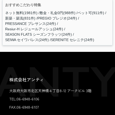
おすすめこだわり特集
ネット無料(1981件)
敷金・礼金0円(988件)
ペット可(911件)
新築・築浅(831件)
PREGIO プレジオ(24件)
PRESSANCE プレサンス(24件)
Resiur-H レジュールアッシュ(24件)
SEASON FLATS シーズンフラッツ(24件)
SEIWA セイワパレス(24件)
SERENITE セレニテ(24件)
株式会社アンティ
大阪府大阪市北区天神橋４丁目8-12 アークビル 3階
TEL:06-6948-6106
FAX:
06-6948-6107