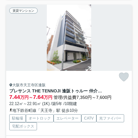
賃貸マンション
大阪市天王寺区逢阪
プレサンス THE TENNOJI 逢阪トゥルー 仲介手数料無料
7.44
7.64
万円～
万円
管理/共益費7,350円～7,600円
22.12㎡～22.91㎡ (1K) /築5年 /10階建
地下鉄谷町線「天王寺」駅 徒歩10分
駐輪場
オートロック
エレベーター
CATV
光ファイバー
宅配ボックス