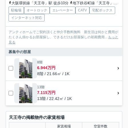
大阪環状線「天王寺」駅 徒歩10分
地下鉄谷町線「天王寺」駅 徒歩10分
駐輪場
オートロック
エレベーター
CATV
宅配ボックス
インターネット対応
アンティホームでご契約頂くと仲介手数料無料 新生活は何かと費用が
たくさん掛かるお部屋探し、できるだけお部屋探しの初期費用...
もっと
見る
募集中の部屋
8階
6.944万円
8階 / 21.66㎡ / 1K
13階
7.115万円
13階 / 22.42㎡ / 1K
天王寺の掲載物件の家賃相場
家賃相場
空室件数