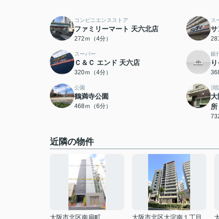
コンビニエンスストア
ス
ファミリーマート 天六北店
サ
272ｍ（4分）
2
スーパー
銀
Ｃ＆Ｃ エンド 天六店
り
320ｍ（4分）
3
公園
消
鶴満寺公園
大
468ｍ（6分）
所
7
近隣の物件
大阪市北区南扇町
大阪市北区大淀南１丁目