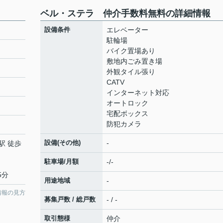
ベル・ステラ 仲介手数料無料の詳細情報
設備条件
エレベーター
駐輪場
バイク置場あり
敷地内ごみ置き場
外観タイル張り
CATV
インターネット対応
オートロック
宅配ボックス
防犯カメラ
設備(その他)
-
駅 徒歩
駐車場/月額
-/-
5分
用途地域
-
情報の見方
募集戸数 / 総戸数
- / -
取引態様
仲介