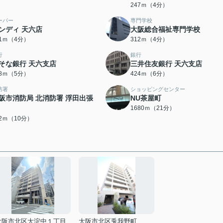
247ｍ（4分）
ーパー
専門学校
ンディ 天六店
大阪総合福祉専門学校
81ｍ（4分）
312ｍ（4分）
行
銀行
そな銀行 天六支店
三井住友銀行 天六支店
68ｍ（5分）
424ｍ（6分）
防署
ショッピングセンター
阪市消防局 北消防署 浮田出張
NU茶屋町
1680ｍ（21分）
32ｍ（10分）
大阪市北区大淀中１丁目
大阪市北区兎我野町