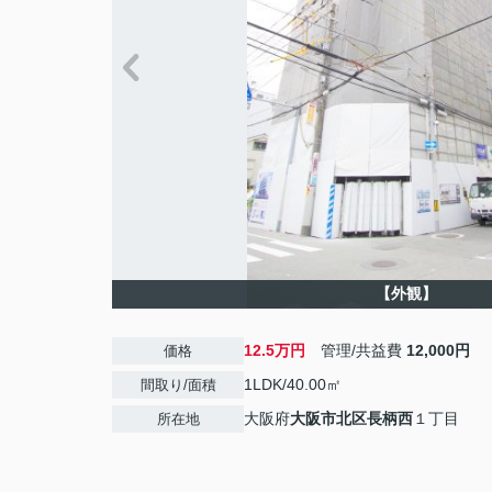
【外観】
12.5万円
管理/共益費
12,000円
価格
1LDK/40.00㎡
間取り/面積
大阪府
大阪市北区
長柄西
１丁目
所在地