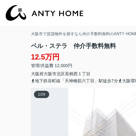
大阪市で賃貸物件を探すなら仲介手数料無料のANTY HOM
ベル・ステラ 仲介手数料無料
12.5万円
管理/共益費 12,000円
大阪府
大阪市北区
長柄西
１丁目
地下鉄谷町線「天神橋筋六丁目」駅徒歩7分
大阪環
1
/
29