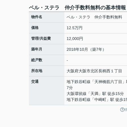
ベル・ステラ 仲介手数料無料の基本情報
物件名
ベル・ステラ 仲介手数料無料
価格
12.5万円
管理/共益費
12,000円
築年月
2018年10月（築7年）
総戸数
-
所在地
大阪府
大阪市北区
長柄西
１丁目
交通
地下鉄谷町線
「
天神橋筋六丁目
」
7分
大阪環状線
「
天満
」駅 徒歩15分
地下鉄谷町線
「
中崎町
」駅 徒歩1