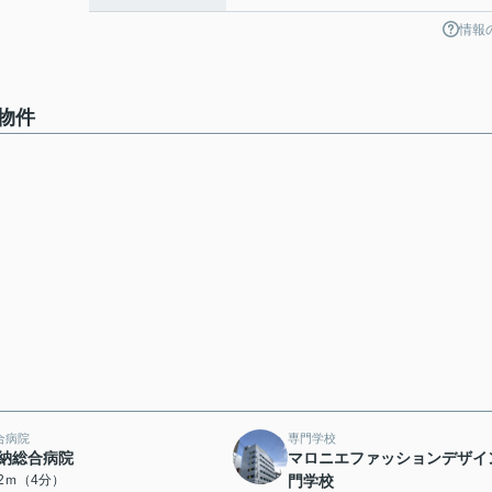
情報
物件
合病院
専門学校
納総合病院
マロニエファッションデザイ
42ｍ（4分）
門学校