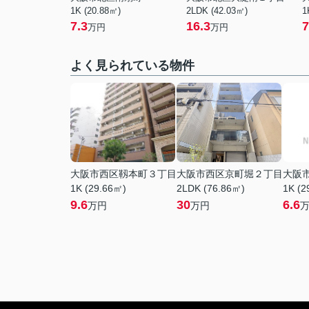
1K (20.88㎡)
2LDK (42.03㎡)
1
7.3
16.3
7
万円
万円
よく見られている物件
大阪市西区靱本町３丁目
大阪市西区京町堀２丁目
大阪
1K (29.66㎡)
2LDK (76.86㎡)
1K (2
9.6
30
6.6
万円
万円