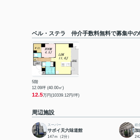
ベル・ステラ 仲介手数料無料で募集中の
5階
12.09坪 (40.00㎡)
12.5
万円(10339.12円/坪)
周辺施設
スーパー
総
サボイ天六味道館
加
147ｍ（2分）
2