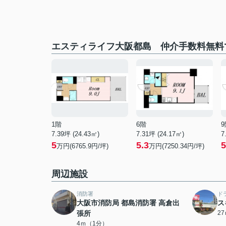
エスティライフ大阪都島 仲介手数料無料
1階
6階
9
7.39坪 (24.43㎡)
7.31坪 (24.17㎡)
7
5
5.3
5
万円(6765.9円/坪)
万円(7250.34円/坪)
周辺施設
消防署
ド
大阪市消防局 都島消防署 高倉出
ス
張所
2
4ｍ（1分）