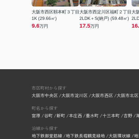
大阪市西区靱本町３丁目
大阪市西淀川区福町２丁目
大
1K (29.66㎡)
2LDK＋S(納戸) (59.48㎡)
2LD
9.6
17.5
16
万円
万円
市区町村から探す
大阪市中央区
大阪市淀川区
大阪市西区
大阪市北区
町名から探す
宮原
谷町
新町
本庄西
垂水町
十三本町
吉野
沿線から探す
地下鉄御堂筋線
地下鉄長堀鶴見緑地
大阪環状線
地