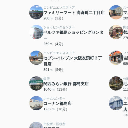
コンビニエンスストア
ス
ファミリーマート 高倉町二丁目店
マ
200ｍ（3分）
2
ショッピングセンター
郵
ベルファ都島ショッピングセンタ
都
ー
2
259ｍ（4分）
コンビニエンスストア
フ
セブン-イレブン 大阪友渕町３丁
吉
目店
9
391ｍ（5分）
銀行
公
関西みらい銀行 都島支店
毛
1040ｍ（13分）
1
ホームセンター
ジ
コーナン都島店
エ
1232ｍ（16分）
店
1
市役所・区役所