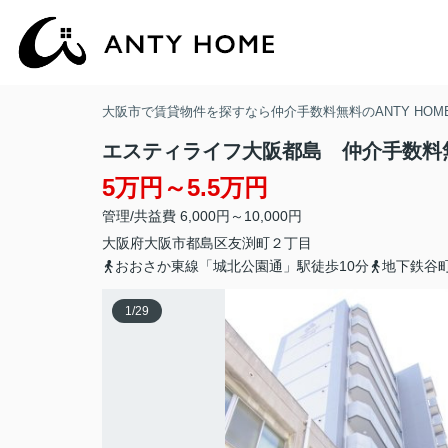
大阪市で賃貸物件を探すなら仲介手数料無料のANTY HOM
エスティライフ大阪都島 仲介手数料
5万円～5.5万円
管理/共益費 6,000円～10,000円
大阪府
大阪市都島区
友渕町
２丁目
おおさか東線「城北公園通」駅徒歩10分
地下鉄谷
1
/
29