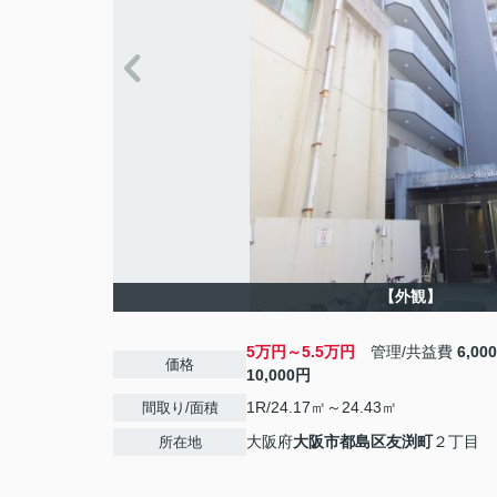
【外観】
5万円～5.5万円
管理/共益費
6,0
価格
10,000円
1R/24.17㎡～24.43㎡
間取り/面積
大阪府
大阪市都島区
友渕町
２丁目
所在地