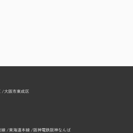
区
大阪市東成区
東線
東海道本線
阪神電鉄阪神なんば