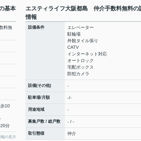
の基本
エスティライフ大阪都島 仲介手数料無料の
情報
数料無
設備条件
エレベーター
駐輪場
外観タイル張り
CATV
インターネット対応
オートロック
宅配ボックス
防犯カメラ
設備(その他)
-
駐車場/月額
-/-
歩10
用途地域
-
分
募集戸数 / 総戸数
- / -
20分
取引態様
仲介
情報の見方