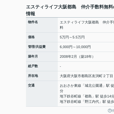
エスティライフ大阪都島 仲介手数料無料
情報
物件名
エスティライフ大阪都島 仲介手
料
価格
5万円～5.5万円
管理/共益費
6,000円～10,000円
築年月
2008年2月（築18年）
総戸数
-
所在地
大阪府
大阪市都島区
友渕町
２丁目
交通
おおさか東線
「
城北公園通
」駅 徒
分
地下鉄谷町線
「
都島
」駅 徒歩14
地下鉄谷町線
「
野江内代
」駅 徒歩