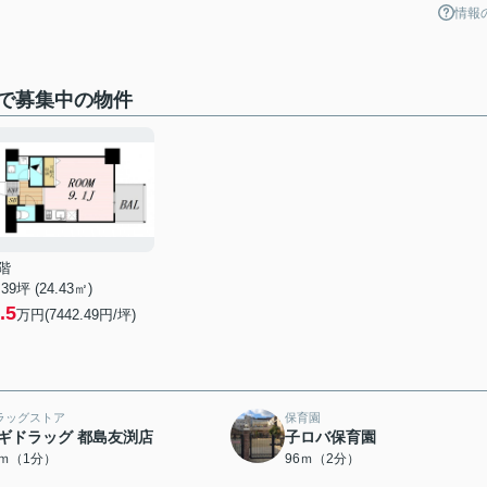
情報
で募集中の物件
階
.39坪 (24.43㎡)
.5
万円(7442.49円/坪)
ラッグストア
保育園
ギドラッグ 都島友渕店
子ロバ保育園
7ｍ（1分）
96ｍ（2分）