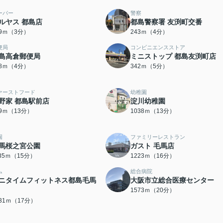
ーパー
警察
ルヤス 都島店
都島警察署 友渕町交番
09ｍ（3分）
243ｍ（4分）
便局
コンビニエンスストア
島高倉郵便局
ミニストップ 都島友渕町店
78ｍ（4分）
342ｍ（5分）
ァーストフード
幼稚園
野家 都島駅前店
淀川幼稚園
89ｍ（13分）
1038ｍ（13分）
園
ファミリーレストラン
馬桜之宮公園
ガスト 毛馬店
135ｍ（15分）
1223ｍ（16分）
ム
総合病院
ニタイムフィットネス都島毛馬
大阪市立総合医療センター
1573ｍ（20分）
331ｍ（17分）