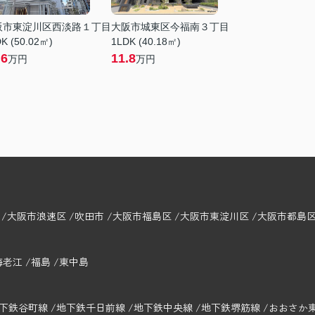
阪市東淀川区西淡路１丁目
大阪市城東区今福南３丁目
K (50.02㎡)
1LDK (40.18㎡)
.6
11.8
万円
万円
大阪市浪速区
吹田市
大阪市福島区
大阪市東淀川区
大阪市都島
海老江
福島
東中島
下鉄谷町線
地下鉄千日前線
地下鉄中央線
地下鉄堺筋線
おおさか