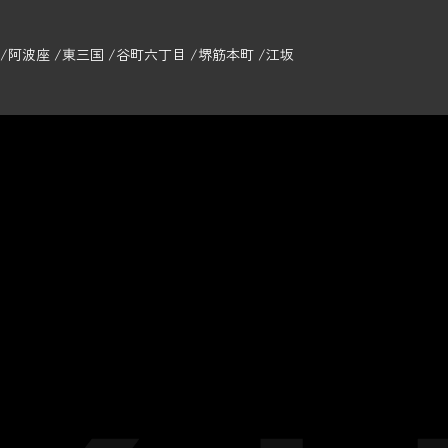
阿波座
東三国
谷町六丁目
堺筋本町
江坂