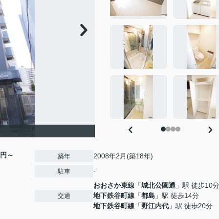
00円～
2008年2月(築18年)
築年
-
駐車
おおさか東線
「
城北公園通
」駅 徒歩10
地下鉄谷町線
「
都島
」駅 徒歩14分
交通
地下鉄谷町線
「
野江内代
」駅 徒歩20分