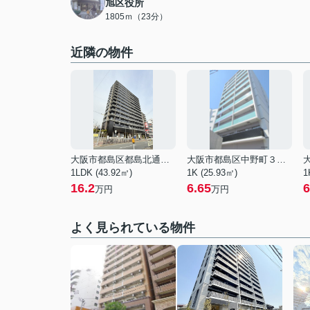
旭区役所
1805ｍ（23分）
近隣の物件
大阪市都島区都島北通１丁目
大阪市都島区中野町３丁目
1LDK (43.92㎡)
1K (25.93㎡)
1
16.2
6.65
6
万円
万円
よく見られている物件