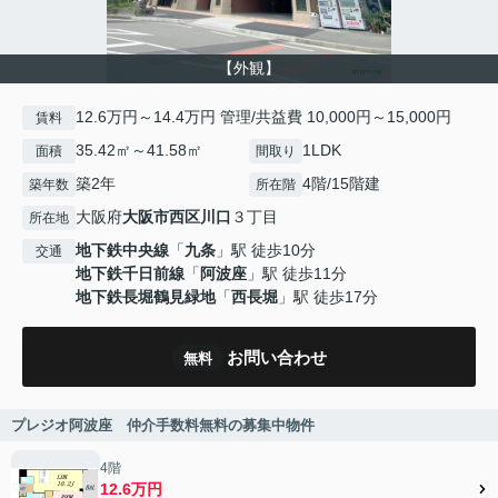
【外観】
12.6万円～14.4万円 管理/共益費 10,000円～15,000円
賃料
35.42㎡～41.58㎡
1LDK
面積
間取り
築2年
4階/15階建
築年数
所在階
大阪府
大阪市西区
川口
３丁目
所在地
地下鉄中央線
「
九条
」駅 徒歩10分
交通
地下鉄千日前線
「
阿波座
」駅 徒歩11分
地下鉄長堀鶴見緑地
「
西長堀
」駅 徒歩17分
お問い合わせ
無料
プレジオ阿波座 仲介手数料無料の募集中物件
4階
12.6万円