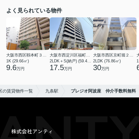
よく見られている物件
大阪市西区靱本町３丁目
大阪市西淀川区福町２丁目
大阪市西区京町堀２丁目
1K (29.66㎡)
2LDK＋S(納戸) (59.48㎡)
2LDK (76.86㎡)
1
9.6
17.5
30
万円
万円
万円
区の賃貸物件一覧
九条駅
プレジオ阿波座 仲介手数料無料
株式会社アンティ