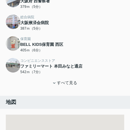
大阪府 西警察署
379ｍ（5分）
総合病院
大阪掖済会病院
387ｍ（5分）
保育園
BELL KIDS保育園 西区
405ｍ（6分）
コンビニエンスストア
ファミリーマート 本田みなと通店
542ｍ（7分）
すべて見る
地図