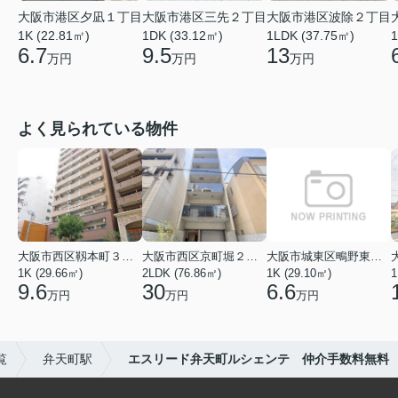
大阪市港区夕凪１丁目
大阪市港区三先２丁目
大阪市港区波除２丁目
1K (22.81㎡)
1DK (33.12㎡)
1LDK (37.75㎡)
1
6.7
9.5
13
万円
万円
万円
よく見られている物件
大阪市西区靱本町３丁目
大阪市西区京町堀２丁目
大阪市城東区鴫野東３丁目
1K (29.66㎡)
2LDK (76.86㎡)
1K (29.10㎡)
1
9.6
30
6.6
万円
万円
万円
覧
弁天町駅
エスリード弁天町ルシェンテ 仲介手数料無料