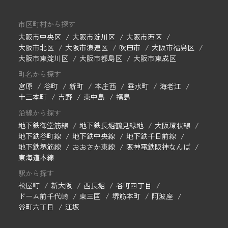
市区町村から探す
大阪市中央区
大阪市淀川区
大阪市西区
大阪市北区
大阪市浪速区
吹田市
大阪市福島区
大阪市東淀川区
大阪市都島区
大阪市東成区
町名から探す
宮原
谷町
新町
本庄西
垂水町
海老江
十三本町
吉野
東中島
福島
沿線から探す
地下鉄御堂筋線
地下鉄長堀鶴見緑地
大阪環状線
地下鉄谷町線
地下鉄中央線
地下鉄千日前線
地下鉄堺筋線
おおさか東線
阪神電鉄阪神なんば
東海道本線
駅から探す
松屋町
新大阪
西長堀
谷町四丁目
ドーム前千代崎
東三国
堺筋本町
阿波座
谷町六丁目
江坂