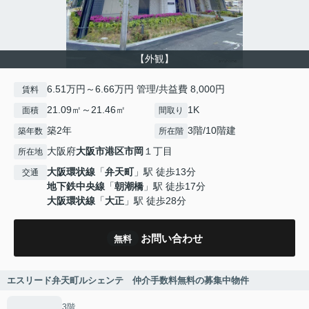
【外観】
6.51万円～6.66万円 管理/共益費 8,000円
賃料
21.09㎡～21.46㎡
1K
面積
間取り
築2年
3階/10階建
築年数
所在階
大阪府
大阪市港区
市岡
１丁目
所在地
大阪環状線
「
弁天町
」駅 徒歩13分
交通
地下鉄中央線
「
朝潮橋
」駅 徒歩17分
大阪環状線
「
大正
」駅 徒歩28分
お問い合わせ
無料
エスリード弁天町ルシェンテ 仲介手数料無料の募集中物件
3階