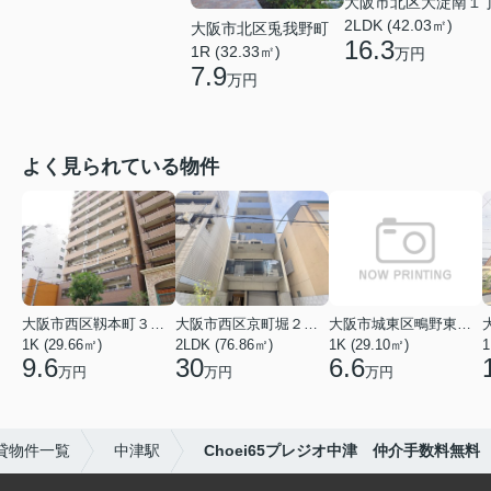
大阪市北区大淀南１
2LDK (42.03㎡)
大阪市北区兎我野町
16.3
1R (32.33㎡)
万円
7.9
万円
よく見られている物件
大阪市西区靱本町３丁目
大阪市西区京町堀２丁目
大阪市城東区鴫野東３丁目
1K (29.66㎡)
2LDK (76.86㎡)
1K (29.10㎡)
1
9.6
30
6.6
万円
万円
万円
貸物件一覧
中津駅
Choei65プレジオ中津 仲介手数料無料