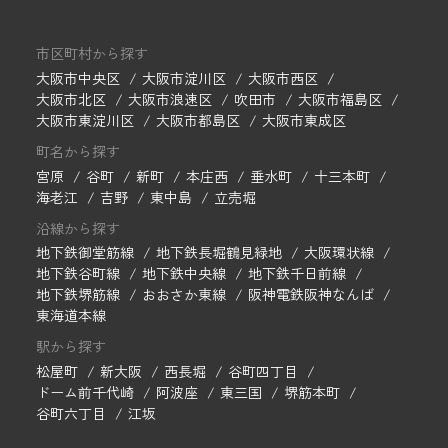
市区町村から探す
大阪市中央区
大阪市淀川区
大阪市西区
大阪市北区
大阪市浪速区
吹田市
大阪市福島区
大阪市東淀川区
大阪市都島区
大阪市東成区
町名から探す
宮原
谷町
新町
本庄西
垂水町
十三本町
海老江
吉野
東中島
立売堀
沿線から探す
地下鉄御堂筋線
地下鉄長堀鶴見緑地
大阪環状線
地下鉄谷町線
地下鉄中央線
地下鉄千日前線
地下鉄堺筋線
おおさか東線
阪神電鉄阪神なんば
東海道本線
駅から探す
松屋町
新大阪
西長堀
谷町四丁目
ドーム前千代崎
阿波座
東三国
堺筋本町
谷町六丁目
江坂