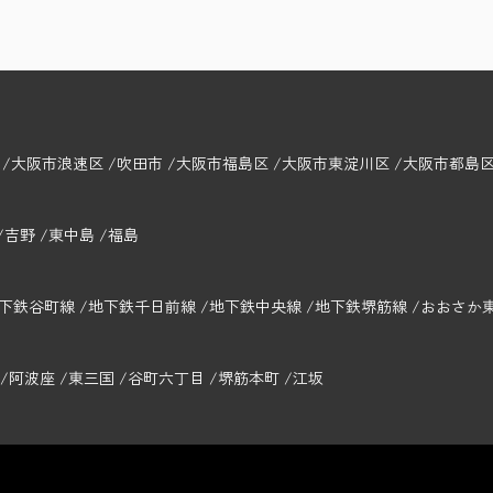
大阪市浪速区
吹田市
大阪市福島区
大阪市東淀川区
大阪市都島
吉野
東中島
福島
下鉄谷町線
地下鉄千日前線
地下鉄中央線
地下鉄堺筋線
おおさか
阿波座
東三国
谷町六丁目
堺筋本町
江坂