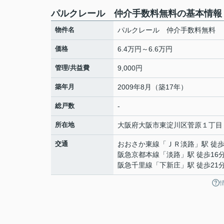
パルクレール 仲介手数料無料の基本情報
物件名
パルクレール 仲介手数料無料
価格
6.4万円～6.6万円
管理/共益費
9,000円
築年月
2009年8月（築17年）
総戸数
-
所在地
大阪府
大阪市東淀川区
菅原
１丁目
交通
おおさか東線
「
ＪＲ淡路
」駅 徒歩
阪急京都本線
「
淡路
」駅 徒歩16
阪急千里線
「
下新庄
」駅 徒歩21