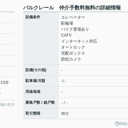
パルクレール 仲介手数料無料の詳細情報
設備条件
エレベーター
駐輪場
バイク置場あり
CATV
インターネット対応
オートロック
宅配ボックス
防犯カメラ
設備(その他)
-
駐車場/月額
-/-
13分
分
用途地域
-
分
募集戸数 / 総戸数
- / -
情報の見方
取引態様
仲介
情報