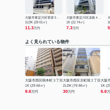
大阪市東淀川区菅原５丁目
大阪市東淀川区淡路４丁目
1LDK (29.01㎡)
1K (22.74㎡)
1
11.3
7.3
5
万円
万円
よく見られている物件
大阪市西区靱本町３丁目
大阪市西区京町堀２丁目
大阪
1K (29.66㎡)
2LDK (76.86㎡)
1K (2
9.6
30
6.6
万円
万円