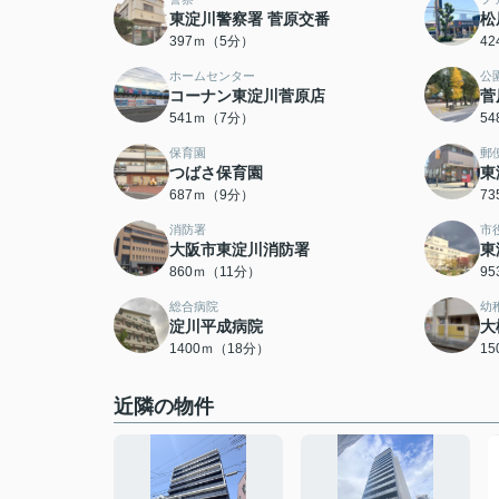
東淀川警察署 菅原交番
松
397ｍ（5分）
4
ホームセンター
公
コーナン東淀川菅原店
菅
541ｍ（7分）
5
保育園
郵
つばさ保育園
東
687ｍ（9分）
7
消防署
市
大阪市東淀川消防署
東
860ｍ（11分）
9
総合病院
幼
淀川平成病院
大
1400ｍ（18分）
1
近隣の物件