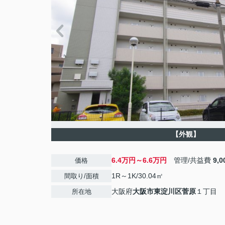
【外観】
6.4万円～6.6万円
管理/共益費
9,
価格
1R～1K/30.04㎡
間取り/面積
大阪府
大阪市東淀川区
菅原
１丁目
所在地