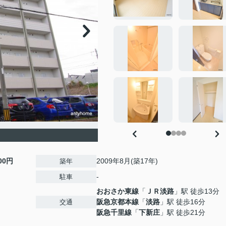
000円
2009年8月(築17年)
築年
-
駐車
おおさか東線
「
ＪＲ淡路
」駅 徒歩13分
阪急京都本線
「
淡路
」駅 徒歩16分
交通
阪急千里線
「
下新庄
」駅 徒歩21分