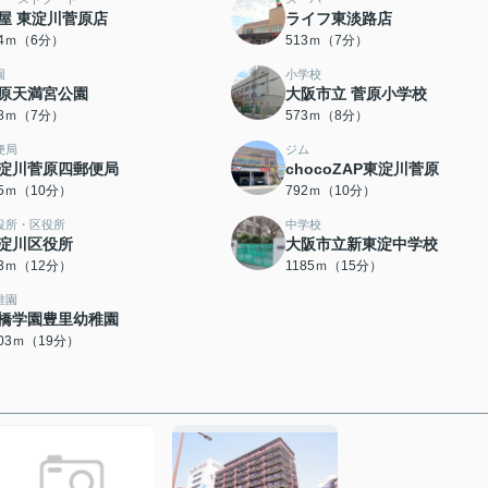
屋 東淀川菅原店
ライフ東淡路店
24ｍ（6分）
513ｍ（7分）
園
小学校
原天満宮公園
大阪市立 菅原小学校
48ｍ（7分）
573ｍ（8分）
便局
ジム
淀川菅原四郵便局
chocoZAP東淀川菅原
35ｍ（10分）
792ｍ（10分）
役所・区役所
中学校
淀川区役所
大阪市立新東淀中学校
53ｍ（12分）
1185ｍ（15分）
稚園
橋学園豊里幼稚園
503ｍ（19分）