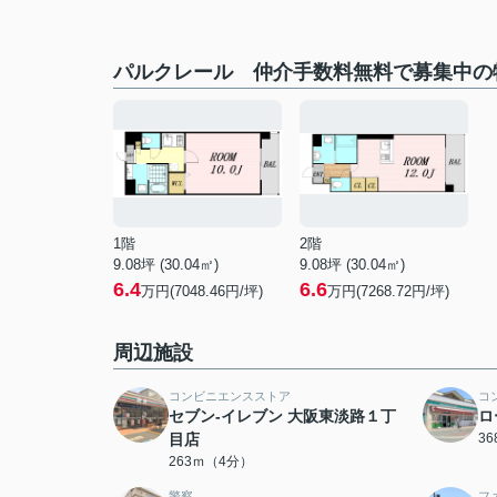
パルクレール 仲介手数料無料で募集中の
1階
2階
9.08坪 (30.04㎡)
9.08坪 (30.04㎡)
6.4
6.6
万円(7048.46円/坪)
万円(7268.72円/坪)
周辺施設
コンビニエンスストア
コ
セブン-イレブン 大阪東淡路１丁
ロ
目店
3
263ｍ（4分）
警察
フ