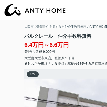
大阪市で賃貸物件を探すなら仲介手数料無料のANTY HOM
パルクレール 仲介手数料無料
6.4万円～6.6万円
管理/共益費 9,000円
大阪府
大阪市東淀川区
菅原
１丁目
おおさか東線「ＪＲ淡路」駅徒歩13分
阪急京都本線
1
/
29