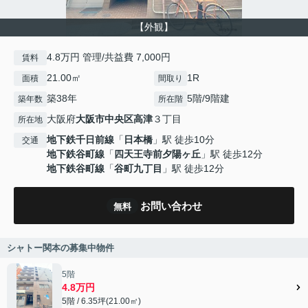
【外観】
4.8万円 管理/共益費 7,000円
賃料
21.00㎡
1R
面積
間取り
築38年
5階/9階建
築年数
所在階
大阪府
大阪市中央区
高津
３丁目
所在地
地下鉄千日前線
「
日本橋
」駅 徒歩10分
交通
地下鉄谷町線
「
四天王寺前夕陽ヶ丘
」駅 徒歩12分
地下鉄谷町線
「
谷町九丁目
」駅 徒歩12分
お問い合わせ
無料
シャトー関本の募集中物件
5階
4.8万円
5階 / 6.35坪(21.00㎡)