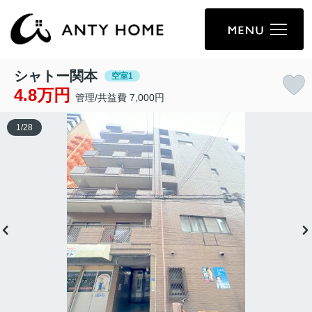
シャトー関本
空室1
4.8万円
管理/共益費 7,000円
1
/
28