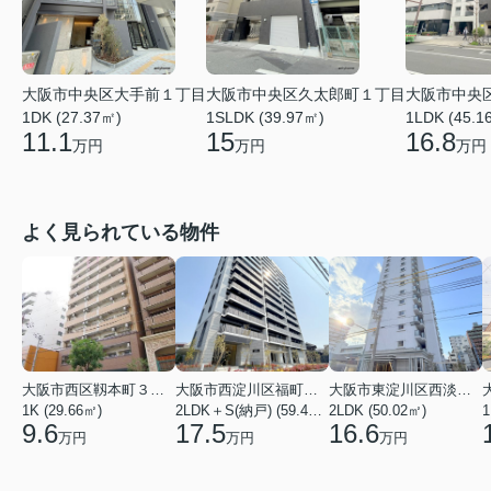
大阪市中央
大阪市中央区大手前１丁目
大阪市中央区久太郎町１丁目
1LDK (45.1
1DK (27.37㎡)
1SLDK (39.97㎡)
16.8
11.1
15
万円
万円
万円
よく見られている物件
大阪市西区靱本町３丁目
大阪市西淀川区福町２丁目
大阪市東淀川区西淡路１丁目
1K (29.66㎡)
2LDK＋S(納戸) (59.48㎡)
2LDK (50.02㎡)
1
9.6
17.5
16.6
万円
万円
万円