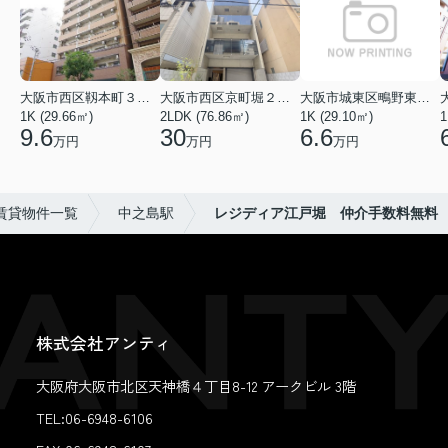
大阪市西区靱本町３丁目
大阪市西区京町堀２丁目
大阪市城東区鴫野東３丁目
1K (29.66㎡)
2LDK (76.86㎡)
1K (29.10㎡)
1
9.6
30
6.6
万円
万円
万円
賃貸物件一覧
中之島駅
レジディア江戸堀 仲介手数料無料
株式会社アンティ
大阪府大阪市北区天神橋４丁目8-12 アークビル 3階
TEL:06-6948-6106