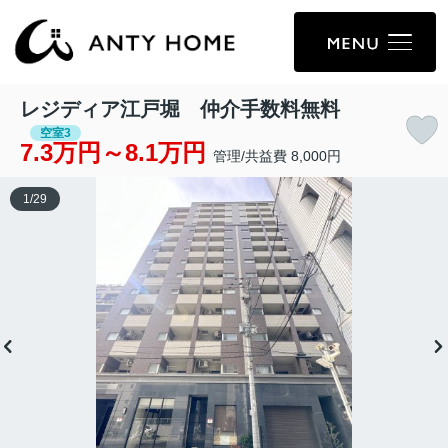
レジディア江戸堀 仲介手数料無料
空室3
7.3万円～8.1万円
管理/共益費 8,000円
1
/
29