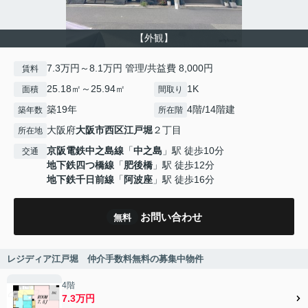
【外観】
7.3万円～8.1万円 管理/共益費 8,000円
賃料
25.18㎡～25.94㎡
1K
面積
間取り
築19年
4階/14階建
築年数
所在階
大阪府
大阪市西区
江戸堀
２丁目
所在地
京阪電鉄中之島線
「
中之島
」駅 徒歩10分
交通
地下鉄四つ橋線
「
肥後橋
」駅 徒歩12分
地下鉄千日前線
「
阿波座
」駅 徒歩16分
お問い合わせ
無料
レジディア江戸堀 仲介手数料無料の募集中物件
4階
7.3万円