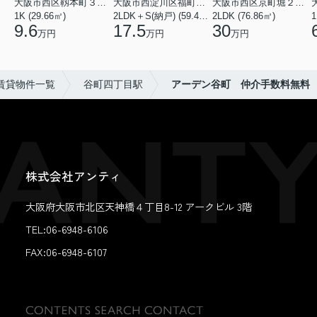
大阪市西区靱本町３丁目
大阪市西淀川区福町２丁目
大阪市西区京町堀２丁目
1K (29.66㎡)
2LDK＋S(納戸) (59.48㎡)
2LDK (76.86㎡)
1
9.6
17.5
30
万円
万円
万円
賃貸物件一覧
谷町四丁目駅
アーデン谷町 仲介手数料無料
株式会社アンティ
大阪府大阪市北区天神橋４丁目8-12 アークビル 3階
TEL:06-6948-6106
FAX:
06-6948-6107