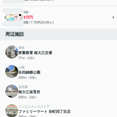
9階
9万円
9階 / 7.75坪(25.65㎡)
周辺施設
警察
東警察署 南大江交番
77ｍ（1分）
公園
谷四錦郷公園
103ｍ（2分）
保育園
南大江保育所
105ｍ（2分）
コンビニエンスストア
ファミリーマート 谷町四丁目店
182ｍ（3分）