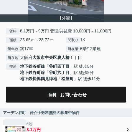
【外観】
8.1万円～9万円 管理/共益費 10,000円～11,000円
賃料
25.65㎡～28.72㎡
1K
面積
間取り
築17年
6階/12階建
築年数
所在階
大阪府
大阪市中央区
農人橋
１丁目
所在地
地下鉄谷町線
「
谷町四丁目
」駅 徒歩5分
交通
地下鉄谷町線
「
谷町六丁目
」駅 徒歩9分
地下鉄長堀鶴見緑地
「
松屋町
」駅 徒歩11分
お問い合わせ
無料
アーデン谷町 仲介手数料無料の募集中物件
6階
8.1万円