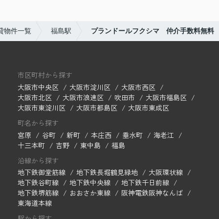
貸物件一覧
福島駅
プランドールフクシマ 仲介手数料無料
市区町村から探す
大阪市中央区
大阪市淀川区
大阪市西区
大阪市北区
大阪市浪速区
吹田市
大阪市福島区
大阪市東淀川区
大阪市都島区
大阪市東成区
町名から探す
宮原
谷町
新町
本庄西
垂水町
海老江
十三本町
吉野
東中島
福島
沿線から探す
地下鉄御堂筋線
地下鉄長堀鶴見緑地
大阪環状線
地下鉄谷町線
地下鉄中央線
地下鉄千日前線
地下鉄堺筋線
おおさか東線
阪神電鉄阪神なんば
東海道本線
駅から探す