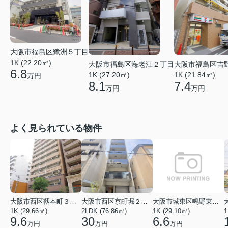
大阪市福島区鷺洲５丁目
1K (22.20㎡)
大阪市福島区海老江２丁目
大阪市福島区吉
6.8
1K (27.20㎡)
1K (21.84㎡)
万円
8.1
7.4
万円
万円
よく見られている物件
大阪市西区靱本町３丁目
大阪市西区京町堀２丁目
大阪市城東区鴫野東３丁目
1K (29.66㎡)
2LDK (76.86㎡)
1K (29.10㎡)
1
9.6
30
6.6
万円
万円
万円