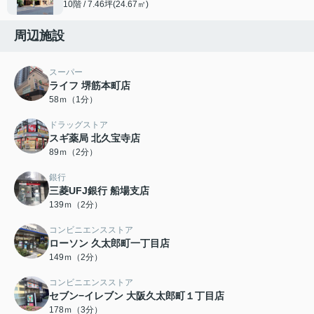
10階 / 7.46坪(24.67㎡)
周辺施設
スーパー
ライフ 堺筋本町店
58ｍ（1分）
ドラッグストア
スギ薬局 北久宝寺店
89ｍ（2分）
銀行
三菱UFJ銀行 船場支店
139ｍ（2分）
コンビニエンスストア
ローソン 久太郎町一丁目店
149ｍ（2分）
コンビニエンスストア
セブン−イレブン 大阪久太郎町１丁目店
178ｍ（3分）