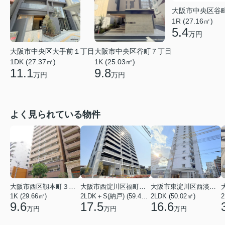
大阪市中央区谷
1R (27.16㎡)
5.4
万円
大阪市中央区大手前１丁目
大阪市中央区谷町７丁目
1DK (27.37㎡)
1K (25.03㎡)
11.1
9.8
万円
万円
よく見られている物件
大阪市西区靱本町３丁目
大阪市西淀川区福町２丁目
大阪市東淀川区西淡路１丁目
1K (29.66㎡)
2LDK＋S(納戸) (59.48㎡)
2LDK (50.02㎡)
2
9.6
17.5
16.6
万円
万円
万円