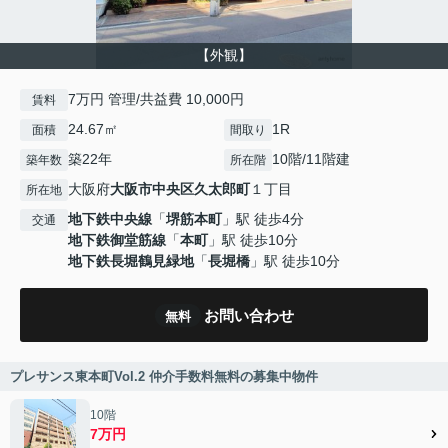
【外観】
7万円 管理/共益費 10,000円
賃料
24.67㎡
1R
面積
間取り
築22年
10階/11階建
築年数
所在階
大阪府
大阪市中央区
久太郎町
１丁目
所在地
地下鉄中央線
「
堺筋本町
」駅 徒歩4分
交通
地下鉄御堂筋線
「
本町
」駅 徒歩10分
地下鉄長堀鶴見緑地
「
長堀橋
」駅 徒歩10分
お問い合わせ
無料
プレサンス東本町Vol.2 仲介手数料無料の募集中物件
10階
7万円