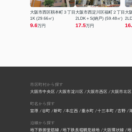
大阪市西区靱本町３丁目
大阪市西淀川区福町２丁目
大
1K (29.66㎡)
2LDK＋S(納戸) (59.48㎡)
2LD
9.6
17.5
16
万円
万円
市区町村から探す
大阪市中央区
大阪市淀川区
大阪市西区
大阪市北区
町名から探す
宮原
谷町
新町
本庄西
垂水町
十三本町
吉野
沿線から探す
地下鉄御堂筋線
地下鉄長堀鶴見緑地
大阪環状線
地