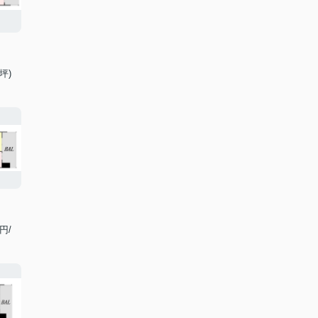
/坪)
7円/