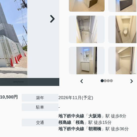
10,500円
2026年11月(予定)
築年
-
駐車
地下鉄中央線
「
大阪港
」駅 徒歩8分
桜島線
「
桜島
」駅 徒歩15分
交通
地下鉄中央線
「
朝潮橋
」駅 徒歩36分