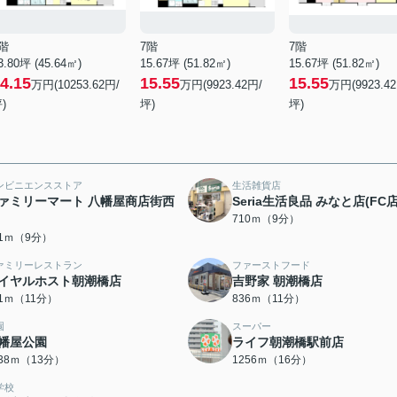
階
7階
7階
3.80坪 (45.64㎡)
15.67坪 (51.82㎡)
15.67坪 (51.82㎡)
4.15
15.55
15.55
万円(10253.62円/
万円(9923.42円/
万円(9923.4
)
坪)
坪)
ンビニエンスストア
生活雑貨店
ァミリーマート 八幡屋商店街西
Seria生活良品 みなと店(FC店
710ｍ（9分）
41ｍ（9分）
ァミリーレストラン
ファーストフード
イヤルホスト朝潮橋店
吉野家 朝潮橋店
21ｍ（11分）
836ｍ（11分）
園
スーパー
幡屋公園
ライフ朝潮橋駅前店
038ｍ（13分）
1256ｍ（16分）
学校