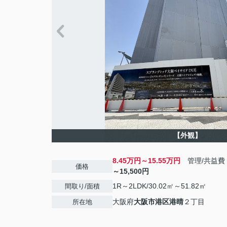
【外観】
8.45万円～15.55万円
管理/共益費
価格
～15,500円
1R～2LDK/30.02㎡～51.82㎡
間取り/面積
大阪府
大阪市港区
港晴
２丁目
所在地