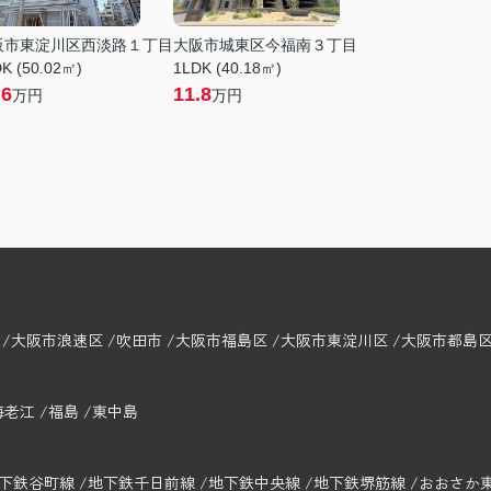
阪市東淀川区西淡路１丁目
大阪市城東区今福南３丁目
K (50.02㎡)
1LDK (40.18㎡)
.6
11.8
万円
万円
大阪市浪速区
吹田市
大阪市福島区
大阪市東淀川区
大阪市都島
海老江
福島
東中島
下鉄谷町線
地下鉄千日前線
地下鉄中央線
地下鉄堺筋線
おおさか