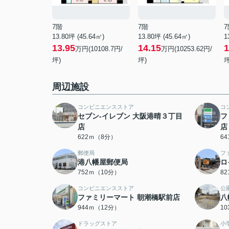
7階
7階
7
13.80坪 (45.64㎡)
13.80坪 (45.64㎡)
1
13.95
14.15
1
万円(10108.7円/
万円(10253.62円/
坪)
坪)
坪
周辺施設
コンビニエンスストア
コ
セブン-イレブン 大阪港晴３丁目
フ
店
店
622ｍ（8分）
6
郵便局
フ
港八幡屋郵便局
ロ
752ｍ（10分）
8
コンビニエンスストア
公
ファミリーマート 朝潮橋駅前店
八
944ｍ（12分）
1
ドラッグストア
小