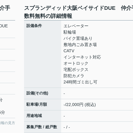
介手
スプランディッド大阪ベイサイドDUE 仲介
数料無料の詳細情報
DUE
設備条件
エレベーター
駐輪場
バイク置場あり
敷地内ごみ置き場
CATV
インターネット対応
オートロック
宅配ボックス
防犯カメラ
24時間ゴミ出し可
設備(その他)
-
分
駐車場/月額
-/22,000円 (税込)
6分
用途地域
-
情報の見方
募集戸数 / 総戸数
- / -