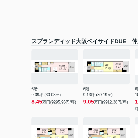
スプランディッド大阪ベイサイドDUE 
6階
6階
6
9.09坪 (30.08㎡)
9.13坪 (30.19㎡)
1
8.45
9.05
1
万円(9295.93円/坪)
万円(9912.38円/坪)
坪