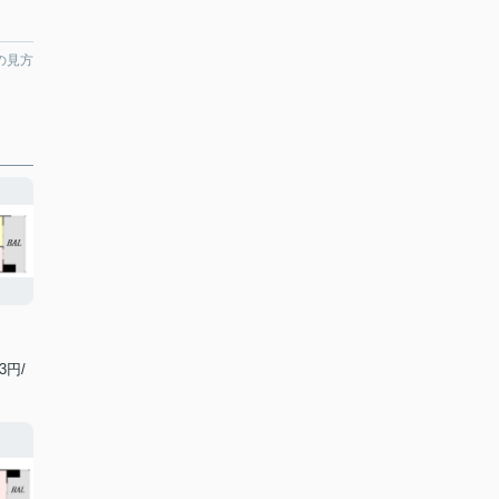
の見方
3円/