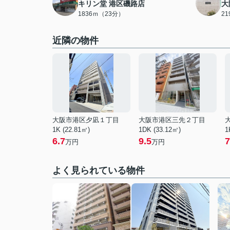
キリン堂 港区磯路店
大
1836ｍ（23分）
2
近隣の物件
大阪市港区夕凪１丁目
大阪市港区三先２丁目
1K (22.81㎡)
1DK (33.12㎡)
1
6.7
9.5
7
万円
万円
よく見られている物件