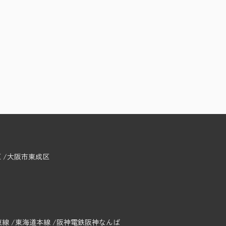
区
大阪市東成区
東線
東海道本線
阪神電鉄阪神なんば