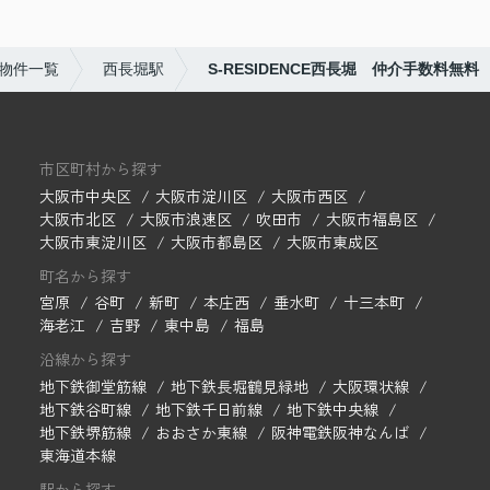
物件一覧
西長堀駅
S-RESIDENCE西長堀 仲介手数料無料
市区町村から探す
大阪市中央区
大阪市淀川区
大阪市西区
大阪市北区
大阪市浪速区
吹田市
大阪市福島区
大阪市東淀川区
大阪市都島区
大阪市東成区
町名から探す
宮原
谷町
新町
本庄西
垂水町
十三本町
海老江
吉野
東中島
福島
沿線から探す
地下鉄御堂筋線
地下鉄長堀鶴見緑地
大阪環状線
地下鉄谷町線
地下鉄千日前線
地下鉄中央線
地下鉄堺筋線
おおさか東線
阪神電鉄阪神なんば
東海道本線
駅から探す