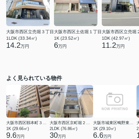
大阪市西区立売堀３丁目
大阪市西区土佐堀１丁目
大阪市西区立売堀
1LDK (33.34㎡)
1K (23.52㎡)
1DK (42.97㎡)
14.2
6
11.2
万円
万円
万円
よく見られている物件
大阪市西区靱本町３丁目
大阪市西区京町堀２丁目
大阪市城東区鴫野東３丁目
1K (29.66㎡)
2LDK (76.86㎡)
1K (29.10㎡)
9.6
30
6.6
万円
万円
万円