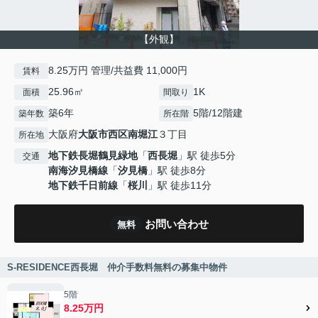
【外観】
8.25万円 管理/共益費 11,000円
賃料
25.96㎡
1K
面積
間取り
築6年
5階/12階建
築年数
所在階
大阪府
大阪市西区
南堀江
３丁目
所在地
地下鉄長堀鶴見緑地
「
西長堀
」駅 徒歩5分
交通
南海汐見橋線
「
汐見橋
」駅 徒歩8分
地下鉄千日前線
「
桜川
」駅 徒歩11分
お問い合わせ
無料
S-RESIDENCE西長堀 仲介手数料無料の募集中物件
5階
8.25万円