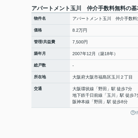
アパートメント玉川 仲介手数料無料の基
物件名
アパートメント玉川 仲介手数料
価格
8.2万円
管理/共益費
7,500円
築年月
2007年12月（築18年）
総戸数
-
所在地
大阪府
大阪市福島区
玉川
２丁目
交通
大阪環状線
「
野田
」駅 徒歩7分
地下鉄千日前線
「
玉川
」駅 徒歩7
阪神本線
「
野田
」駅 徒歩8分