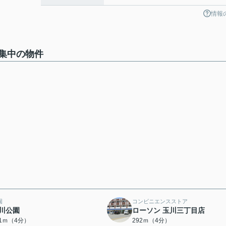
情報
集中の物件
園
コンビニエンスストア
川公園
ローソン 玉川三丁目店
61ｍ（4分）
292ｍ（4分）