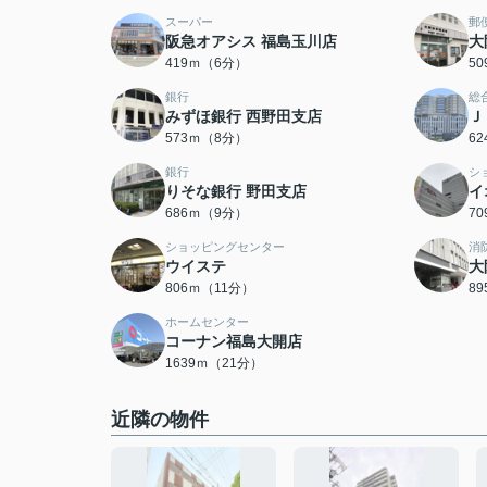
スーパー
郵
阪急オアシス 福島玉川店
大
419ｍ（6分）
5
銀行
総
みずほ銀行 西野田支店
Ｊ
573ｍ（8分）
6
銀行
シ
りそな銀行 野田支店
イ
686ｍ（9分）
7
ショッピングセンター
消
ウイステ
大
806ｍ（11分）
8
ホームセンター
コーナン福島大開店
1639ｍ（21分）
近隣の物件