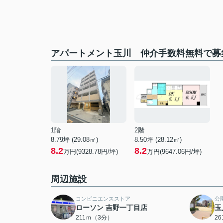
アパートメント玉川 仲介手数料無料で募
1階
2階
8.79坪 (29.08㎡)
8.50坪 (28.12㎡)
8.2
8.2
万円(9328.78円/坪)
万円(9647.06円/坪)
周辺施設
コンビニエンスストア
公
ローソン 吉野一丁目店
玉
211ｍ（3分）
2