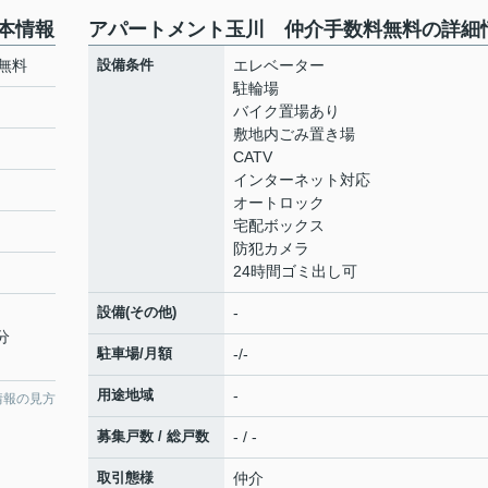
本情報
アパートメント玉川 仲介手数料無料の詳細
無料
設備条件
エレベーター
駐輪場
バイク置場あり
敷地内ごみ置き場
CATV
インターネット対応
オートロック
宅配ボックス
防犯カメラ
24時間ゴミ出し可
設備(その他)
-
分
駐車場/月額
-/-
用途地域
-
情報の見方
募集戸数 / 総戸数
- / -
取引態様
仲介