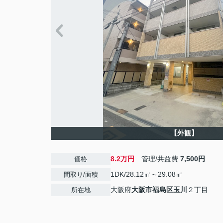
【外観】
8.2万円
管理/共益費
7,500円
価格
1DK/28.12㎡～29.08㎡
間取り/面積
大阪府
大阪市福島区
玉川
２丁目
所在地