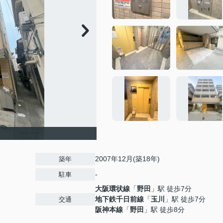
2007年12月(築18年)
築年
-
駐車
大阪環状線
「
野田
」駅 徒歩7分
地下鉄千日前線
「
玉川
」駅 徒歩7分
交通
阪神本線
「
野田
」駅 徒歩8分