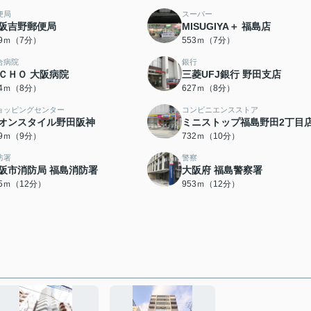
便局
スーパー
阪吉野郵便局
MISUGIYA＋ 福島店
09ｍ（7分）
553ｍ（7分）
合病院
銀行
ＣＨＯ 大阪病院
三菱UFJ銀行 野田支店
24ｍ（8分）
627ｍ（8分）
ョッピングセンター
コンビニエンスストア
オンスタイル野田阪神
ミニストップ福島野田2丁目
09ｍ（9分）
732ｍ（10分）
防署
警察
阪市消防局 福島消防署
大阪府 福島警察署
95ｍ（12分）
953ｍ（12分）