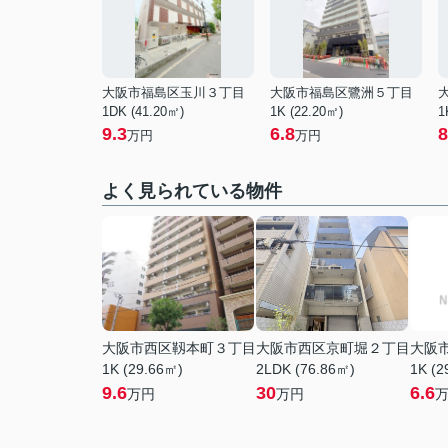
大阪市福島区玉川３丁目
大阪市福島区鷺洲５丁目
1DK (41.20㎡)
1K (22.20㎡)
1
9.3
6.8
8
万円
万円
よく見られている物件
大阪市西区靱本町３丁目
大阪市西区京町堀２丁目
大阪
1K (29.66㎡)
2LDK (76.86㎡)
1K (2
9.6
30
6.6
万円
万円