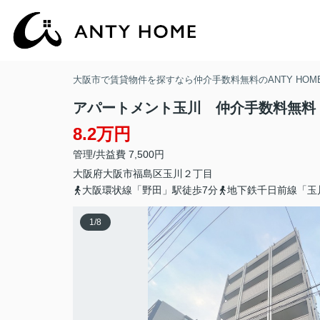
大阪市で賃貸物件を探すなら仲介手数料無料のANTY HOM
アパートメント玉川 仲介手数料無料
8.2万円
管理/共益費 7,500円
大阪府
大阪市福島区
玉川
２丁目
大阪環状線「野田」駅徒歩7分
地下鉄千日前線「玉
1
/
8