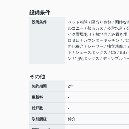
設備条件
設備条件
ペット相談 / 陽当り良好 / 閑静な
ルコニー / 都市ガス / 公営水道 /
イク置場あり / 敷地内ごみ置き場 /
ロ３口 / カウンターキッチン / バ
面化粧台 / シャワー / 独立洗面
ト / シューズボックス / CS / 
ン / 宅配ボックス / ディンプルキー
その他
2年
契約期間
-
更新料
-
総戸数
仲介
取引態様