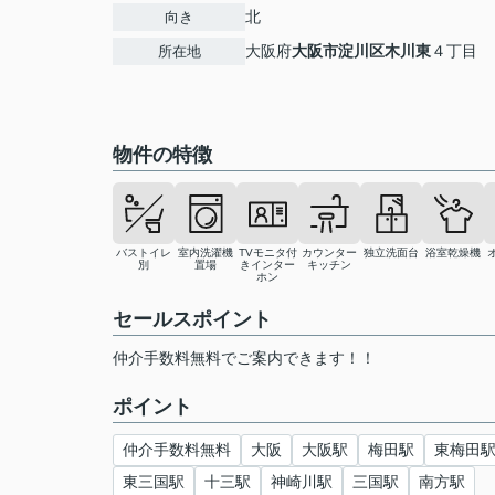
北
向き
大阪府
大阪市淀川区
木川東
４丁目
所在地
物件の特徴
バストイレ
室内洗濯機
TVモニタ付
カウンター
独立洗面台
浴室乾燥機
別
置場
きインター
キッチン
ホン
セールスポイント
仲介手数料無料でご案内できます！！
ポイント
仲介手数料無料
大阪
大阪駅
梅田駅
東梅田
東三国駅
十三駅
神崎川駅
三国駅
南方駅