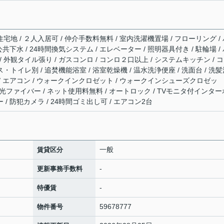
住宅地 / ２人入居可 / 仲介手数料無料 / 室内洗濯機置場 / フローリング /
 公共下水 / 24時間換気システム / エレベーター / 照明器具付き / 駐輪場 /
 外観タイル張り / ガスコンロ / コンロ２口以上 / システムキッチン / 
ス・トイレ別 / 追焚機能浴室 / 浴室乾燥機 / 温水洗浄便座 / 洗面台 / 洗
台 / エアコン / ウォークインクロゼット / ウォークインシューズクロゼッ
BS / 光ファイバー / ネット使用料無料 / オートロック / TVモニタ付インター
 / 防犯カメラ / 24時間ゴミ出し可 / エアコン2台
一般
賃貸区分
-
更新事務手数料
-
特優賃
59678777
物件番号