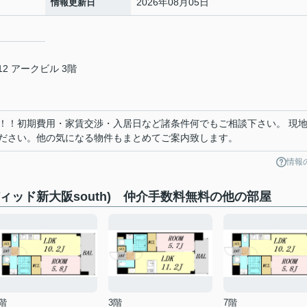
2026年08月05日
情報更新日
2 アークビル 3階
！！初期費用・家賃交渉・入居日など諸条件何でもご相談下さい。 現
ださい。他の気になる物件もまとめてご案内致します。
情報
ディッド新大阪south) 仲介手数料無料の他の部屋
階
3階
7階