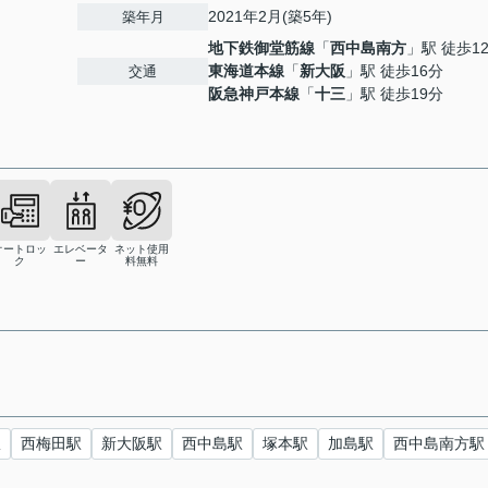
2021年2月(築5年)
築年月
地下鉄御堂筋線
「
西中島南方
」駅 徒歩1
東海道本線
「
新大阪
」駅 徒歩16分
交通
阪急神戸本線
「
十三
」駅 徒歩19分
オートロッ
エレベータ
ネット使用
ク
ー
料無料
駅
西梅田駅
新大阪駅
西中島駅
塚本駅
加島駅
西中島南方駅