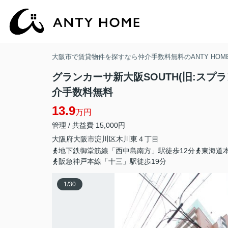
大阪市で賃貸物件を探すなら仲介手数料無料のANTY HOM
グランカーサ新大阪SOUTH(旧:スプラ
介手数料無料
13.9
万円
管理 / 共益費 15,000円
大阪府
大阪市淀川区
木川東
４丁目
地下鉄御堂筋線「西中島南方」駅徒歩12分
東海道
阪急神戸本線「十三」駅徒歩19分
1
/
30