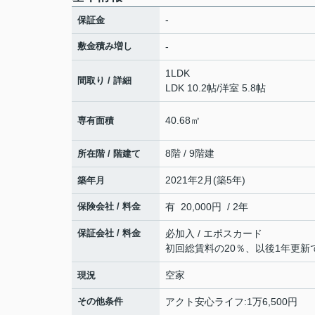
-
保証金
敷金積み増し
-
1LDK
間取り / 詳細
LDK 10.2帖
/
洋室 5.8帖
40.68㎡
専有面積
8階 / 9階建
所在階 / 階建て
2021年2月(築5年)
築年月
保険会社 / 料金
有 20,000円 / 2年
保証会社 / 料金
必加入 / エポスカード
初回総賃料の20％、以後1年更新で
空家
現況
その他条件
アクト安心ライフ:1万6,500円