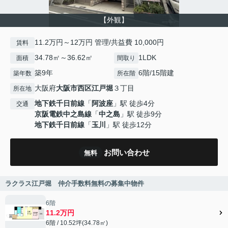
【外観】
11.2万円～12万円 管理/共益費 10,000円
賃料
34.78㎡～36.62㎡
1LDK
面積
間取り
築9年
6階/15階建
築年数
所在階
大阪府
大阪市西区
江戸堀
３丁目
所在地
地下鉄千日前線
「
阿波座
」駅 徒歩4分
交通
京阪電鉄中之島線
「
中之島
」駅 徒歩9分
地下鉄千日前線
「
玉川
」駅 徒歩12分
お問い合わせ
無料
ラクラス江戸堀 仲介手数料無料の募集中物件
6階
11.2万円
6階 / 10.52坪(34.78㎡)