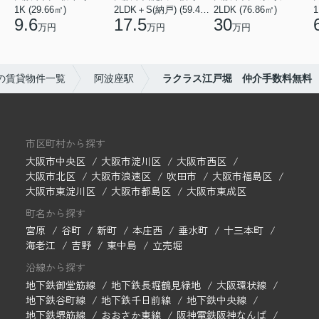
1K (29.66㎡)
2LDK＋S(納戸) (59.48㎡)
2LDK (76.86㎡)
1
9.6
17.5
30
万円
万円
万円
の賃貸物件一覧
阿波座駅
ラクラス江戸堀 仲介手数料無料
市区町村から探す
大阪市中央区
大阪市淀川区
大阪市西区
大阪市北区
大阪市浪速区
吹田市
大阪市福島区
大阪市東淀川区
大阪市都島区
大阪市東成区
町名から探す
宮原
谷町
新町
本庄西
垂水町
十三本町
海老江
吉野
東中島
立売堀
沿線から探す
地下鉄御堂筋線
地下鉄長堀鶴見緑地
大阪環状線
地下鉄谷町線
地下鉄千日前線
地下鉄中央線
地下鉄堺筋線
おおさか東線
阪神電鉄阪神なんば