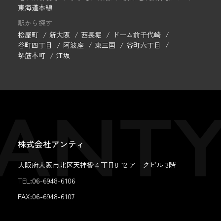
東海道本線
駅から探す
松屋町
新大阪
西長堀
ドーム前千代崎
谷町四丁目
阿波座
東三国
谷町六丁目
堺筋本町
江坂
株式会社アンティ
大阪府大阪市北区天神橋４丁目8-12 アークビル 3階
TEL:06-6948-6106
FAX:
06-6948-6107