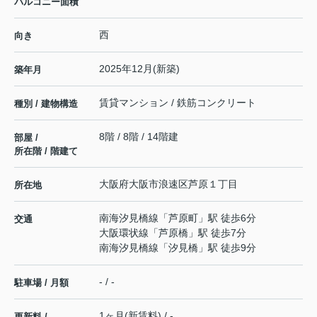
バルコニー面積
西
向き
2025年12月(新築)
築年月
賃貸マンション / 鉄筋コンクリート
種別 / 建物構造
8階 / 8階 / 14階建
部屋 /
所在階 / 階建て
大阪府
大阪市浪速区
芦原
１丁目
所在地
南海汐見橋線
「
芦原町
」駅 徒歩6分
交通
大阪環状線
「
芦原橋
」駅 徒歩7分
南海汐見橋線
「
汐見橋
」駅 徒歩9分
- / -
駐車場 / 月額
1ヶ月(新賃料) / -
更新料 /