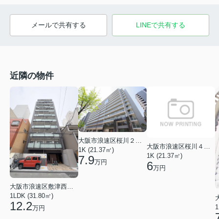
メールで共有する
LINEで共有する
近隣の物件
大阪市浪速区桜川２丁目
大阪市浪速区桜川４丁目
1K (21.37㎡)
1K (21.37㎡)
7.9
万円
6
万円
大阪市浪速区敷津西２丁目
1LDK (31.80㎡)
12.2
1
万円