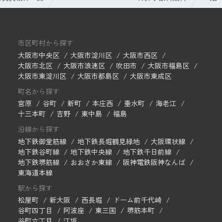
市区町村から探す
大阪市中央区
大阪市淀川区
大阪市西区
大阪市北区
大阪市浪速区
吹田市
大阪市福島区
大阪市東淀川区
大阪市都島区
大阪市東成区
町名から探す
宮原
谷町
新町
本庄西
垂水町
海老江
十三本町
吉野
東中島
福島
沿線から探す
地下鉄御堂筋線
地下鉄長堀鶴見緑地
大阪環状線
地下鉄谷町線
地下鉄中央線
地下鉄千日前線
地下鉄堺筋線
おおさか東線
阪神電鉄阪神なんば
東海道本線
駅から探す
松屋町
新大阪
西長堀
ドーム前千代崎
谷町四丁目
阿波座
東三国
堺筋本町
谷町六丁目
江坂