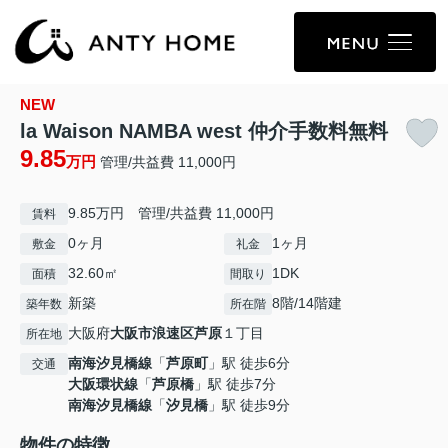
NEW
la Waison NAMBA west 仲介手数料無料
9.85
万円
管理/共益費 11,000円
9.85万円 管理/共益費 11,000円
賃料
0ヶ月
1ヶ月
敷金
礼金
32.60㎡
1DK
面積
間取り
新築
8階/14階建
築年数
所在階
大阪府
大阪市浪速区
芦原
１丁目
所在地
南海汐見橋線
「
芦原町
」駅 徒歩6分
交通
大阪環状線
「
芦原橋
」駅 徒歩7分
南海汐見橋線
「
汐見橋
」駅 徒歩9分
物件の特徴