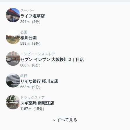
スーパー
ライフ塩草店
294ｍ（4分）
公園
桜川公園
599ｍ（8分）
コンビニエンスストア
セブン-イレブン 大阪桜川２丁目店
606ｍ（8分）
銀行
りそな銀行 桜川支店
663ｍ（9分）
ドラッグストア
スギ薬局 南堀江店
1187ｍ（15分）
すべて見る