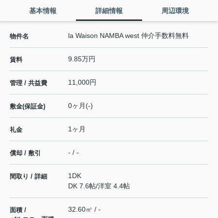
基本情報
詳細情報
周辺環境
la Waison NAMBA west 仲介手数料無料
物件名
9.85万円
賃料
11,000円
管理 / 共益費
0ヶ月(-)
敷金(保証金)
1ヶ月
礼金
- / -
償却 / 敷引
1DK
間取り / 詳細
DK 7.6帖
/
洋室 4.4帖
32.60㎡ / -
面積 /