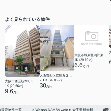
よく見られている物件
大阪市城東区鴫野東３丁目
1
1K (29.10㎡)
6.6
万円
大阪市西区京町堀２丁目
2LDK (76.86㎡)
大阪市西区靱本町３丁目
30
1K (29.66㎡)
万円
9.6
万円
の賃貸物件一覧
la Waison NAMBA west 仲介手数料無料
8階