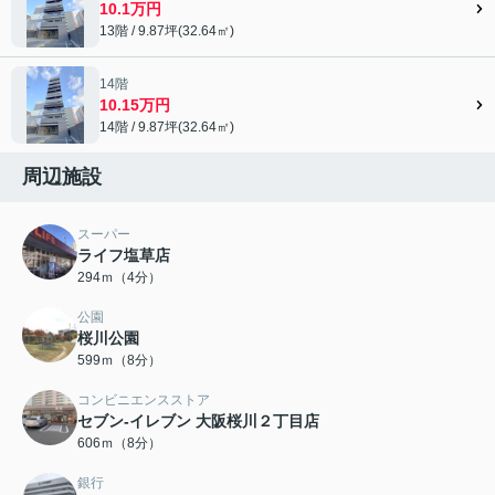
10.1万円
13階 / 9.87坪(32.64㎡)
14階
10.15万円
14階 / 9.87坪(32.64㎡)
周辺施設
スーパー
ライフ塩草店
294ｍ（4分）
公園
桜川公園
599ｍ（8分）
コンビニエンスストア
セブン-イレブン 大阪桜川２丁目店
606ｍ（8分）
銀行