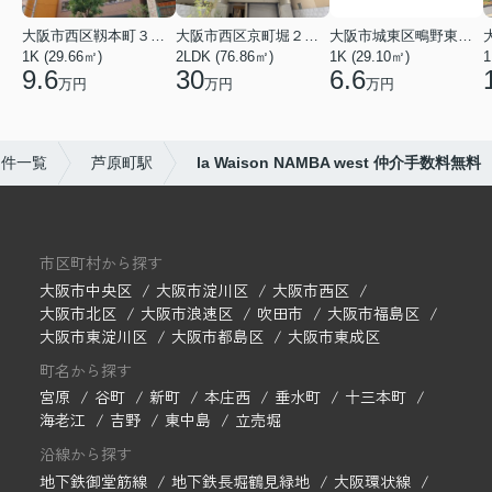
大阪市西区靱本町３丁目
大阪市西区京町堀２丁目
大阪市城東区鴫野東３丁目
1K (29.66㎡)
2LDK (76.86㎡)
1K (29.10㎡)
1
9.6
30
6.6
万円
万円
万円
物件一覧
芦原町駅
la Waison NAMBA west 仲介手数料無料
市区町村から探す
大阪市中央区
大阪市淀川区
大阪市西区
大阪市北区
大阪市浪速区
吹田市
大阪市福島区
大阪市東淀川区
大阪市都島区
大阪市東成区
町名から探す
宮原
谷町
新町
本庄西
垂水町
十三本町
海老江
吉野
東中島
立売堀
沿線から探す
地下鉄御堂筋線
地下鉄長堀鶴見緑地
大阪環状線