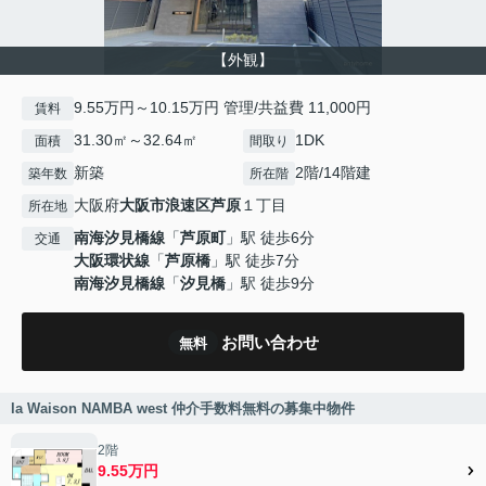
【外観】
9.55万円～10.15万円 管理/共益費 11,000円
賃料
31.30㎡～32.64㎡
1DK
面積
間取り
新築
2階/14階建
築年数
所在階
大阪府
大阪市浪速区
芦原
１丁目
所在地
南海汐見橋線
「
芦原町
」駅 徒歩6分
交通
大阪環状線
「
芦原橋
」駅 徒歩7分
南海汐見橋線
「
汐見橋
」駅 徒歩9分
お問い合わせ
無料
la Waison NAMBA west 仲介手数料無料の募集中物件
2階
9.55万円