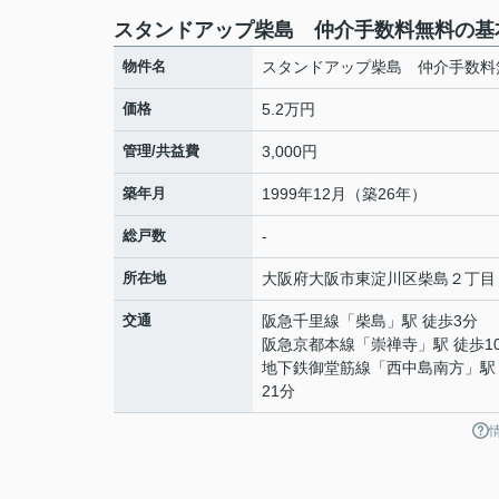
スタンドアップ柴島 仲介手数料無料の基
物件名
スタンドアップ柴島 仲介手数料
価格
5.2万円
管理/共益費
3,000円
築年月
1999年12月（築26年）
総戸数
-
所在地
大阪府
大阪市東淀川区
柴島
２丁目
交通
阪急千里線
「
柴島
」駅 徒歩3分
阪急京都本線
「
崇禅寺
」駅 徒歩1
地下鉄御堂筋線
「
西中島南方
」駅
21分