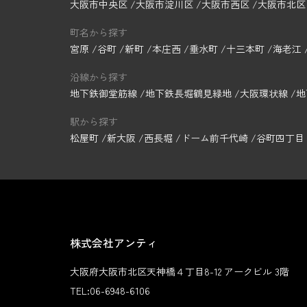
大阪市中央区
大阪市淀川区
大阪市西区
大阪市北区
町名から探す
宮原
谷町
新町
本庄西
垂水町
十三本町
海老江
沿線から探す
地下鉄御堂筋線
地下鉄長堀鶴見緑地
大阪環状線
地
駅から探す
松屋町
新大阪
西長堀
ドーム前千代崎
谷町四丁目
株式会社アンティ
大阪府大阪市北区天神橋４丁目8-12 アークビル 3階
TEL:
06-6948-6106