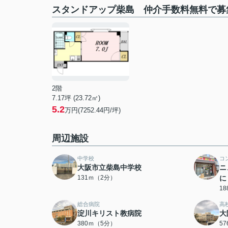
スタンドアップ柴島 仲介手数料無料で募
2階
7.17坪 (23.72㎡)
5.2
万円(7252.44円/坪)
周辺施設
中学校
コ
大阪市立柴島中学校
ニ
131ｍ（2分）
に
1
総合病院
高
淀川キリスト教病院
大
380ｍ（5分）
5