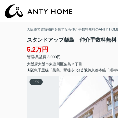
大阪市で賃貸物件を探すなら仲介手数料無料のANTY HOM
スタンドアップ柴島 仲介手数料無料
5.2万円
管理/共益費 3,000円
大阪府
大阪市東淀川区
柴島
２丁目
阪急千里線「柴島」駅徒歩3分
阪急京都本線「崇禅
1
/
29