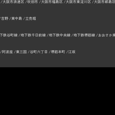
大阪市浪速区
吹田市
大阪市福島区
大阪市東淀川区
大阪市都島
吉野
東中島
立売堀
下鉄谷町線
地下鉄千日前線
地下鉄中央線
地下鉄堺筋線
おおさか
阿波座
東三国
谷町六丁目
堺筋本町
江坂