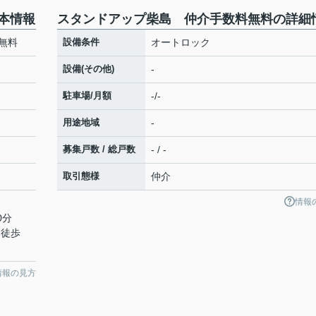
本情報
スタンドアップ柴島 仲介手数料無料の詳細
無料
設備条件
オートロック
設備(その他)
-
駐車場/月額
-/-
用途地域
-
募集戸数 / 総戸数
- / -
取引態様
仲介
情報
0分
 徒歩
情報の見方