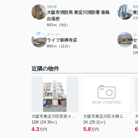
消防署
警
大阪市消防局 東淀川消防署 柴島
東
出張所
7
683ｍ（9分）
スーパー
コ
ライフ崇禅寺店
セ
866ｍ（11分）
目
1
近隣の物件
大阪市東淀川区菅原４丁目
大阪市東淀川区大桐２丁目
1DK (24.39㎡)
1K (28.11㎡)
1
4.3
5.8
6
万円
万円