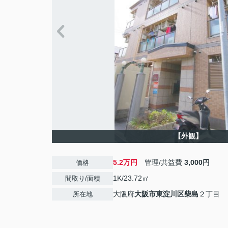
【外観】
5.2万円
管理/共益費
3,000円
価格
1K/23.72㎡
間取り/面積
大阪府
大阪市東淀川区
柴島
２丁目
所在地