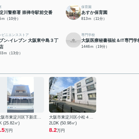
察
保育園
淀川警察署 崇禅寺駅前交番
あすか保育園
75ｍ（10分）
813ｍ（11分）
ンビニエンスストア
専門学校
ブン-イレブン 大阪東中島３丁
大阪医療秘書福祉＆IT専門学
店
1446ｍ（19分）
003ｍ（13分）
大阪市東淀川区下新庄４丁目
大阪市東淀川区小松４丁目
K (25.82㎡)
2LDK (50.98㎡)
.5
8.2
万円
万円