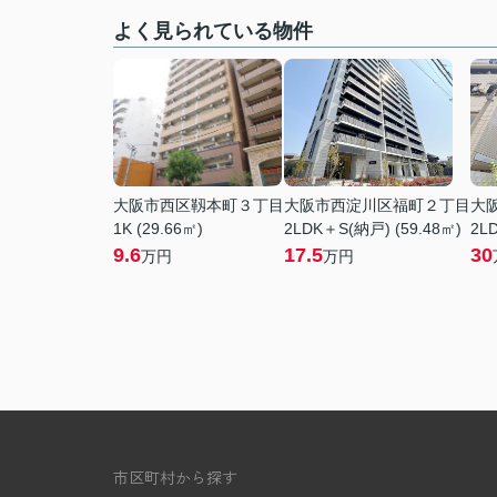
よく見られている物件
大阪市西区靱本町３丁目
大阪市西淀川区福町２丁目
大
1K (29.66㎡)
2LDK＋S(納戸) (59.48㎡)
2LD
9.6
17.5
30
万円
万円
市区町村から探す