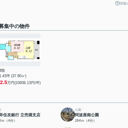
情報
募集中の物件
4階
1.43坪 (37.80㎡)
2.5
万円(10936.13円/坪)
行
公園
井住友銀行 立売堀支店
阿波座南公園
60ｍ（4分）
264ｍ（4分）