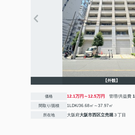
【外観】
12.1万円～12.5万円
管理/共益費
価格
1LDK/36.68㎡～37.97㎡
間取り/面積
大阪府
大阪市西区
立売堀
３丁目
所在地