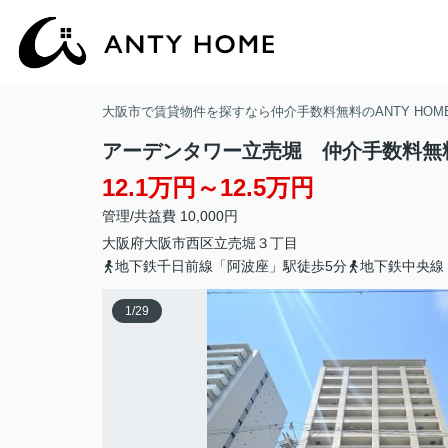
大阪市で賃貸物件を探すなら仲介手数料無料のANTY HOM
アーデンタワー立売堀 仲介手数料無
12.1万円～12.5万円
管理/共益費 10,000円
大阪府
大阪市西区
立売堀
３丁目
地下鉄千日前線「阿波座」駅徒歩5分
地下鉄中央線
1
/
29