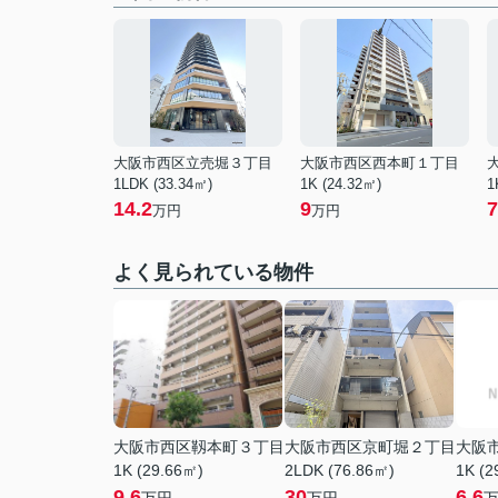
大阪市西区立売堀３丁目
大阪市西区西本町１丁目
1LDK (33.34㎡)
1K (24.32㎡)
1
14.2
9
7
万円
万円
よく見られている物件
大阪市西区靱本町３丁目
大阪市西区京町堀２丁目
大阪
1K (29.66㎡)
2LDK (76.86㎡)
1K (2
9.6
30
6.6