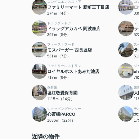
コンビニエンスストア
コ
ファミリーマート 新町三丁目店
ロ
274ｍ（4分）
3
ドラッグストア
ス
ドラッグアカカベ 阿波座店
ラ
397ｍ（5分）
5
ファーストフード
ス
モスバーガー 西長堀店
ラ
531ｍ（7分）
6
ファミリーレストラン
ジ
ロイヤルホストあみだ池店
c
718ｍ（9分）
7
保育園
警
堀江敬愛保育園
大
1115ｍ（14分）
1
ショッピングセンター
デ
心斎橋PARCO
大
1686ｍ（22分）
1
近隣の物件