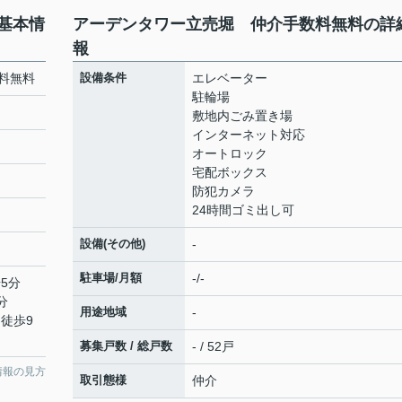
基本情
アーデンタワー立売堀 仲介手数料無料の詳
報
料無料
設備条件
エレベーター
駐輪場
敷地内ごみ置き場
インターネット対応
オートロック
宅配ボックス
防犯カメラ
24時間ゴミ出し可
設備(その他)
-
駐車場/月額
-/-
5分
分
用途地域
-
 徒歩9
募集戸数 / 総戸数
- / 52戸
情報の見方
取引態様
仲介