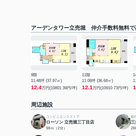
アーデンタワー立売堀 仲介手数料無料で
9階
11階
1
11.48坪 (37.97㎡)
11.09坪 (36.68㎡)
1
12.4
12.1
1
万円(10801.39円/坪)
万円(10910.73円/坪)
周辺施設
コンビニエンスストア
銀
ローソン 立売堀三丁目店
三
98ｍ（2分）
2