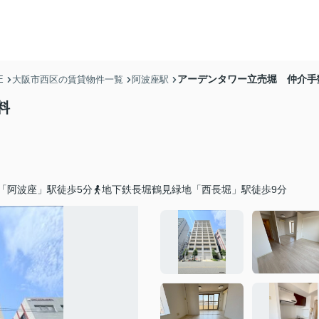
アーデンタワー立売堀 仲介手
E
大阪市西区の賃貸物件一覧
阿波座駅
料
「阿波座」駅徒歩5分
地下鉄長堀鶴見緑地「西長堀」駅徒歩9分