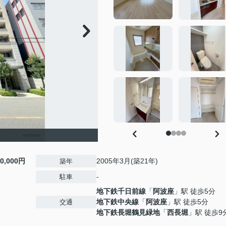
10,000円
2005年3月(築21年)
築年
-
駐車
地下鉄千日前線
「
阿波座
」駅 徒歩5分
地下鉄中央線
「
阿波座
」駅 徒歩5分
交通
地下鉄長堀鶴見緑地
「
西長堀
」駅 徒歩9