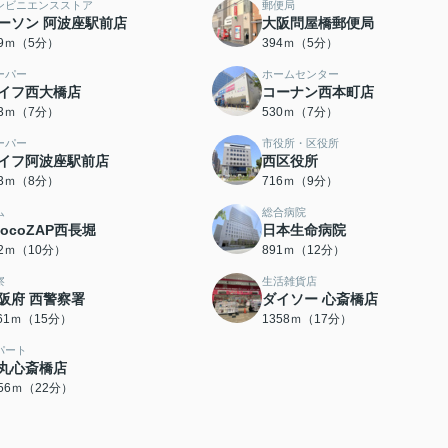
ンビニエンスストア
郵便局
ーソン 阿波座駅前店
大阪問屋橋郵便局
39ｍ（5分）
394ｍ（5分）
ーパー
ホームセンター
イフ西大橋店
コーナン西本町店
23ｍ（7分）
530ｍ（7分）
ーパー
市役所・区役所
イフ阿波座駅前店
西区役所
13ｍ（8分）
716ｍ（9分）
ム
総合病院
hocoZAP西長堀
日本生命病院
62ｍ（10分）
891ｍ（12分）
察
生活雑貨店
阪府 西警察署
ダイソー 心斎橋店
161ｍ（15分）
1358ｍ（17分）
パート
丸心斎橋店
756ｍ（22分）