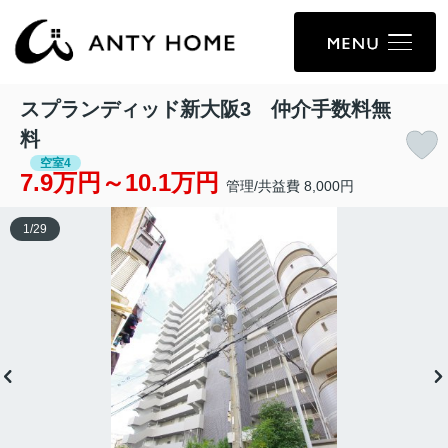
スプランディッド新大阪3 仲介手数料無
料
空室4
7.9万円～10.1万円
管理/共益費 8,000円
1
/
29