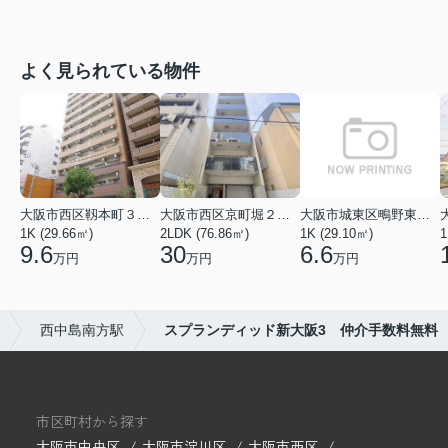
よく見られている物件
大阪市西区靱本町３丁目
大阪市西区京町堀２丁目
大阪市城東区鴫野東３丁目
1K (29.66㎡)
2LDK (76.86㎡)
1K (29.10㎡)
1
9.6
30
6.6
万円
万円
万円
西中島南方駅
スプランディッド新大阪3 仲介手数料無料
市区町村から探す
大阪市中央区
大阪市淀川区
大阪市西区