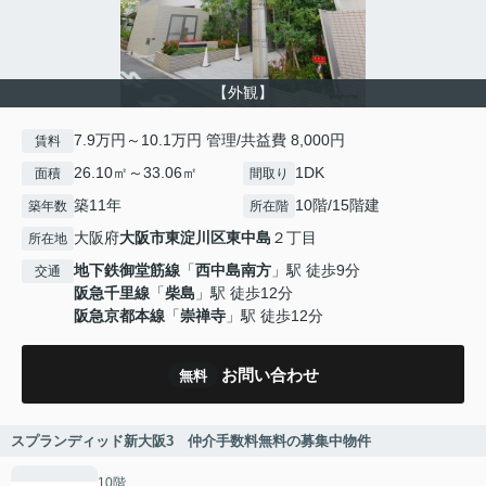
【外観】
7.9万円～10.1万円 管理/共益費 8,000円
賃料
26.10㎡～33.06㎡
1DK
面積
間取り
築11年
10階/15階建
築年数
所在階
大阪府
大阪市東淀川区
東中島
２丁目
所在地
地下鉄御堂筋線
「
西中島南方
」駅 徒歩9分
交通
阪急千里線
「
柴島
」駅 徒歩12分
阪急京都本線
「
崇禅寺
」駅 徒歩12分
お問い合わせ
無料
スプランディッド新大阪3 仲介手数料無料の募集中物件
10階