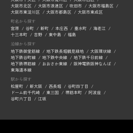
大阪市北区
大阪市浪速区
吹田市
大阪市福島区
大阪市東淀川区
大阪市都島区
大阪市東成区
町名から探す
宮原
谷町
新町
本庄西
垂水町
海老江
十三本町
吉野
東中島
福島
沿線から探す
地下鉄御堂筋線
地下鉄長堀鶴見緑地
大阪環状線
地下鉄谷町線
地下鉄中央線
地下鉄千日前線
地下鉄堺筋線
おおさか東線
阪神電鉄阪神なんば
東海道本線
駅から探す
松屋町
新大阪
西長堀
谷町四丁目
ドーム前千代崎
東三国
堺筋本町
阿波座
谷町六丁目
江坂