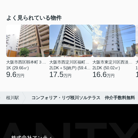
よく見られている物件
大阪市西区靱本町３丁目
大阪市西淀川区福町２丁目
大阪市東淀川区西淡路１丁目
1K (29.66㎡)
2LDK＋S(納戸) (59.48㎡)
2LDK (50.02㎡)
1
9.6
17.5
16.6
万円
万円
万円
桜川駅
コンフォリア・リヴ桜川ソルテラス 仲介手数料無料
株式会社アンティ