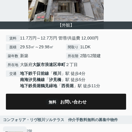
【外観】
11.7万円～12.7万円 管理/共益費 12,000円
賃料
29.53㎡～29.98㎡
1LDK
面積
間取り
新築
2階/12階建
築年数
所在階
大阪府
大阪市浪速区
幸町
２丁目
所在地
地下鉄千日前線
「
桜川
」駅 徒歩4分
交通
南海汐見橋線
「
汐見橋
」駅 徒歩5分
地下鉄長堀鶴見緑地
「
西長堀
」駅 徒歩11分
お問い合わせ
無料
コンフォリア・リヴ桜川ソルテラス 仲介手数料無料の募集中物件
2階