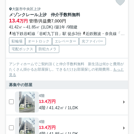
大阪市中央区上汐
メゾンクレール上汐 仲介手数料無料
13.4
万円
管理/共益費7,000円
41.42㎡～41.85㎡ (1LDK) /築1年 /9階建
地下鉄谷町線「谷町九丁目」駅 徒歩3分
近鉄難波・奈良線「大阪上本町」駅 徒歩9分
駐輪場
オートロック
エレベーター
光ファイバー
宅配ボックス
防犯カメラ
アンティホームでご契約頂くと仲介手数料無料 新生活は何かと費用が
たくさん掛かるお部屋探し。できるだけお部屋探しの初期費用...
もっと
見る
募集中の部屋
4階
13.4万円
4階 / 41.42㎡ / 1LDK
4階
13.4万円
4階 / 41.85㎡ / 1LDK