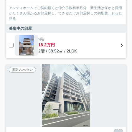
アンティホームでご契約頂くと仲介手数料半月分 新生活は何かと費用
がたくさん掛かるお部屋探し。できるだけお部屋探しの初期費...
もっと
見る
募集中の部屋
2階
18.2万円
2階 / 58.52㎡ / 2LDK
賃貸マンション