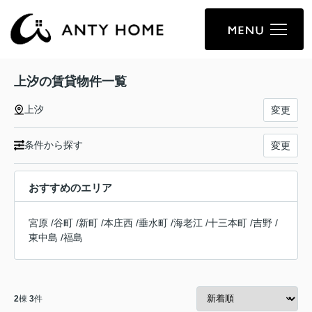
上汐の賃貸物件一覧
上汐
変更
条件から探す
変更
おすすめのエリア
宮原
/
谷町
/
新町
/
本庄西
/
垂水町
/
海老江
/
十三本町
/
吉野
/
東中島
/
福島
2
棟
3
件