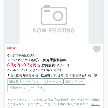
NEW
大阪市中央区粉川町
アーバネックス谷町2 仲介手数料無料
8.3
9.3
万円～
万円
管理/共益費12,000円
25.54㎡～26.11㎡ (1K) /築12年 /11階建
地下鉄長堀鶴見緑地「松屋町」駅 徒歩7分
地下鉄谷町線「谷町四丁目」駅 徒歩8分
駐輪場
オートロック
エレベーター
光ファイバー
宅配ボックス
公共下水
アンティホームでご契約頂くと仲介手数料無料 新生活は何かと費用が
たくさん掛かるお部屋探し。できるだけお部屋探しの初期費用...
もっと