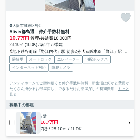
大阪市城東区野江
Alivis都島通 仲介手数料無料
10.7
万円
管理/共益費10,000円
28.10㎡ (1LDK) /築1年 /9階建
地下鉄谷町線「野江内代」駅 徒歩2分
京阪本線「野江」駅 徒歩11分
駐輪場
オートロック
エレベーター
宅配ボックス
インターネット対応
防犯カメラ
アンティホームでご契約頂くと仲介手数料無料 新生活は何かと費用が
たくさん掛かるお部屋探し。できるだけお部屋探しの初期費用...
もっと
見る
募集中の部屋
7階
10.7万円
7階 / 28.10㎡ / 1LDK