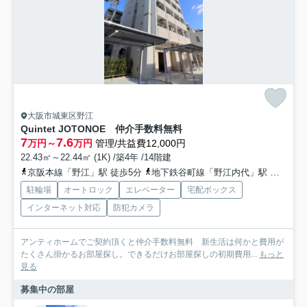
大阪市城東区野江
Quintet JOTONOE 仲介手数料無料
7
7.6
万円～
万円
管理/共益費12,000円
22.43㎡～22.44㎡ (1K) /築4年 /14階建
京阪本線「野江」駅 徒歩5分
地下鉄谷町線「野江内代」駅 徒歩7分
駐輪場
オートロック
エレベーター
宅配ボックス
インターネット対応
防犯カメラ
アンティホームでご契約頂くと仲介手数料無料 新生活は何かと費用が
たくさん掛かるお部屋探し。できるだけお部屋探しの初期費用...
もっと
見る
募集中の部屋