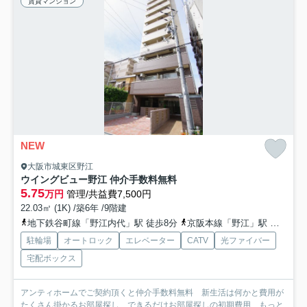
賃貸マンション
NEW
大阪市城東区野江
ウイングビュー野江 仲介手数料無料
5.75
万円
管理/共益費7,500円
22.03㎡ (1K) /築6年 /9階建
地下鉄谷町線「野江内代」駅 徒歩8分
京阪本線「野江」駅 徒歩9分
駐輪場
オートロック
エレベーター
CATV
光ファイバー
宅配ボックス
アンティホームでご契約頂くと仲介手数料無料 新生活は何かと費用が
たくさん掛かるお部屋探し、できるだけお部屋探しの初期費用...
もっと