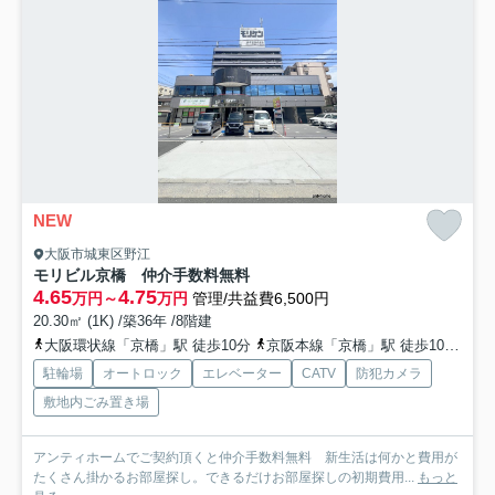
NEW
大阪市城東区野江
モリビル京橋 仲介手数料無料
4.65
4.75
万円～
万円
管理/共益費6,500円
20.30㎡ (1K) /築36年 /8階建
大阪環状線「京橋」駅 徒歩10分
京阪本線「京橋」駅 徒歩10分
地
駐輪場
オートロック
エレベーター
CATV
防犯カメラ
敷地内ごみ置き場
アンティホームでご契約頂くと仲介手数料無料 新生活は何かと費用が
たくさん掛かるお部屋探し。できるだけお部屋探しの初期費用...
もっと