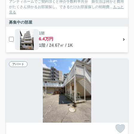
アンティホームでご契約頂くと仲介手数料半月分 新生活は何かと費用
がたくさん掛かるお部屋探し。できるだけお部屋探しの初期費...
もっと
見る
募集中の部屋
1階
6.4万円
1階 / 24.67㎡ / 1K
アパート