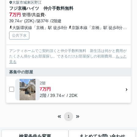
大阪市城東区野江
フジ京橋ハイツ 仲介手数料無料
7
万円
管理/共益費-
39.74㎡ (2DK) /築37年 /2階建
大阪環状線「京橋」駅 徒歩8分
京阪本線「京橋」駅 徒歩8分
地下
公共下水
アンティホームでご契約頂くと仲介手数料無料 新生活は何かと費用が
たくさん掛かるお部屋探し。できるだけお部屋探しの初期費用...
もっと
見る
募集中の部屋
2階
7万円
2階 / 39.74㎡ / 2DK
1
検索条件を変更
まとめてお問い合わせ