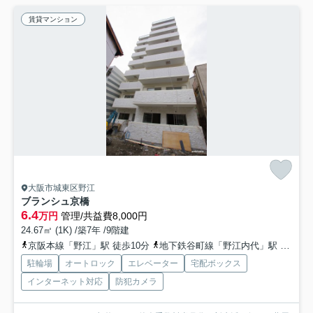
賃貸マンション
大阪市城東区野江
ブランシュ京橋
6.4
万円
管理/共益費8,000円
24.67㎡ (1K) /築7年 /9階建
京阪本線「野江」駅 徒歩10分
地下鉄谷町線「野江内代」駅 徒歩11分
駐輪場
オートロック
エレベーター
宅配ボックス
インターネット対応
防犯カメラ