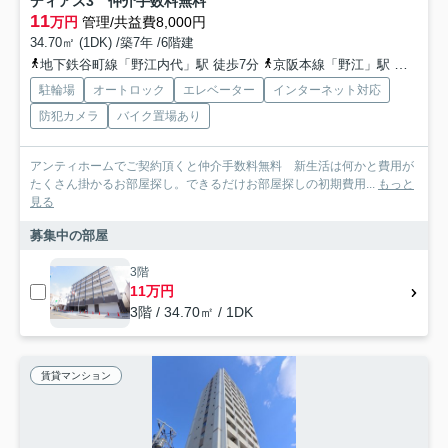
ディアス3 仲介手数料無料
11
万円
管理/共益費8,000円
34.70㎡ (1DK) /築7年 /6階建
地下鉄谷町線「野江内代」駅 徒歩7分
京阪本線「野江」駅 徒歩10分
駐輪場
オートロック
エレベーター
インターネット対応
防犯カメラ
バイク置場あり
アンティホームでご契約頂くと仲介手数料無料 新生活は何かと費用が
たくさん掛かるお部屋探し。できるだけお部屋探しの初期費用...
もっと
見る
募集中の部屋
3階
11万円
3階 / 34.70㎡ / 1DK
賃貸マンション