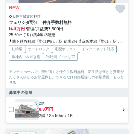
NEW
大阪市城東区野江
フェリシダ野江 仲介手数料無料
6.3
万円
管理/共益費7,500円
25.50㎡ (1K) /築4年 /3階建
地下鉄谷町線「野江内代」駅 徒歩2分
京阪本線「野江」駅 徒歩9分
駐輪場
オートロック
宅配ボックス
インターネット対応
敷地内ごみ置き場
24時間ゴミ出し可
アンティホームでご契約頂くと仲介手数料無料 新生活は何かと費用が
たくさん掛かるお部屋探し。できるだけお部屋探しの初期費用...
もっと
見る
募集中の部屋
2階
6.3万円
2階 / 25.50㎡ / 1K