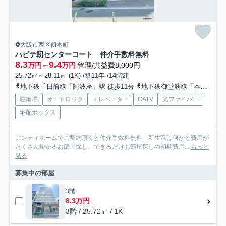
大阪市西区靱本町
ハビテ靭センターコート 仲介手数料無料
8.3
9.4
万円～
万円
管理/共益費8,000円
25.72㎡～28.11㎡ (1K) /築11年 /14階建
地下鉄千日前線「阿波座」駅 徒歩11分
地下鉄御堂筋線「本町」駅 徒歩14分
駐輪場
オートロック
エレベーター
CATV
光ファイバー
宅配ボックス
アンティホームでご契約頂くと仲介手数料無料 新生活は何かと費用が
たくさん掛かるお部屋探し。できるだけお部屋探しの初期費用...
もっと
見る
募集中の部屋
3階
8.3万円
3階 / 25.72㎡ / 1K