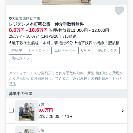
大阪市西区靱本町
レジデンス本町靭公園 仲介手数料無料
8.6
10.6
万円～
万円
管理/共益費11,000円～12,000円
25.39㎡～30.07㎡ (1R) /築20年 /15階建
地下鉄御堂筋線「本町」駅 徒歩9分
地下鉄四つ橋線「肥後橋」駅 徒歩10分
駐輪場
オートロック
エレベーター
CATV
宅配ボックス
防犯カメラ
アンティホームでご契約頂くと仲介手数料無料 新生活は何かと費用が
たくさん掛かるお部屋探し。できるだけお部屋探しの初期費用...
もっと
見る
募集中の部屋
2階
8.6万円
2階 / 25.39㎡ / 1R
5階