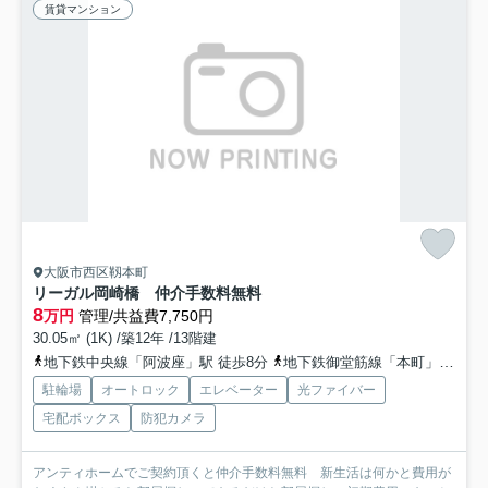
賃貸マンション
大阪市西区靱本町
リーガル岡崎橋 仲介手数料無料
8
万円
管理/共益費7,750円
30.05㎡ (1K) /築12年 /13階建
地下鉄中央線「阿波座」駅 徒歩8分
地下鉄御堂筋線「本町」駅 徒歩12分
駐輪場
オートロック
エレベーター
光ファイバー
宅配ボックス
防犯カメラ
アンティホームでご契約頂くと仲介手数料無料 新生活は何かと費用が