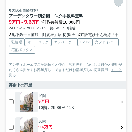
大阪市西区靱本町
アーデンタワー靭公園 仲介手数料無料
9
9.6
万円～
万円
管理/共益費10,000円
29.03㎡～29.66㎡ (1K) /築19年 /13階建
地下鉄千日前線「阿波座」駅 徒歩5分
京阪電鉄中之島線「中之島」駅 徒歩15分
駐輪場
オートロック
エレベーター
CATV
光ファイバー
宅配ボックス
アンティホームでご契約頂くと仲介手数料無料 新生活は何かと費用が
たくさん掛かるお部屋探し。できるだけお部屋探しの初期費用...
もっと
見る
募集中の部屋
10階
9万円
10階 / 29.66㎡ / 1K
10階
9.6万円