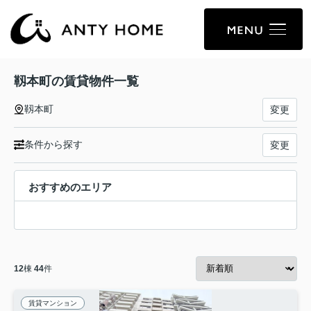
靱本町の賃貸物件一覧
靱本町
変更
条件から探す
変更
おすすめのエリア
12
棟
44
件
賃貸マンション