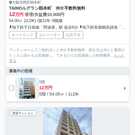
大阪市西区靱本町
TAIHOルグラン靱本町 仲介手数料無料
12
万円
管理/共益費10,000円
54.00㎡ (1LDK) /築21年 /9階建
地下鉄千日前線「阿波座」駅 徒歩6分
地下鉄長堀鶴見緑地「西長堀」駅 徒歩13分
オートロック
エレベーター
公共下水
アンティホームでご契約頂くと仲介手数料無料 新生活は何かと費用が
たくさん掛かるお部屋探し。できるだけお部屋探しの初期費用...
もっと
見る
募集中の部屋
5階
12万円
5階 / 54.00㎡ / 1LDK
賃貸マンション