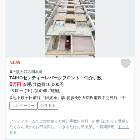
NEW
大阪市西区靱本町
TAIHOセンティーレパークフロント 仲介手数料無料
6
万円
管理/共益費10,000円
26.00㎡ (1K) /築41年 /9階建
地下鉄千日前線「阿波座」駅 徒歩8分
京阪電鉄中之島線「中之島」駅 徒歩14分
エレベーター
公共下水
アンティホームでご契約頂くと仲介手数料無料 新生活は何かと費用が
たくさん掛かるお部屋探し。できるだけお部屋探しの初期費用...
もっと
見る