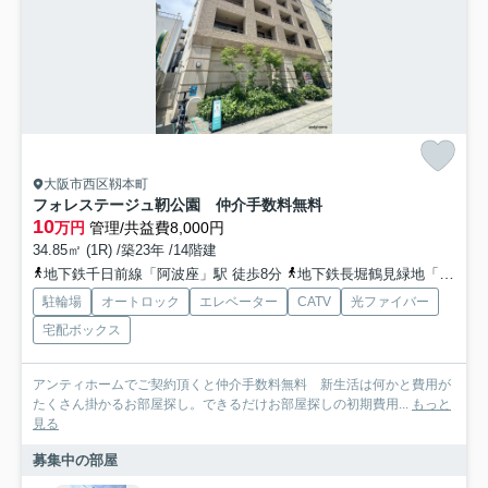
大阪市西区靱本町
フォレステージュ靭公園 仲介手数料無料
10
万円
管理/共益費8,000円
34.85㎡ (1R) /築23年 /14階建
地下鉄千日前線「阿波座」駅 徒歩8分
地下鉄長堀鶴見緑地「西大橋」駅 徒歩14分
駐輪場
オートロック
エレベーター
CATV
光ファイバー
宅配ボックス
アンティホームでご契約頂くと仲介手数料無料 新生活は何かと費用が
たくさん掛かるお部屋探し。できるだけお部屋探しの初期費用...
もっと
見る
募集中の部屋