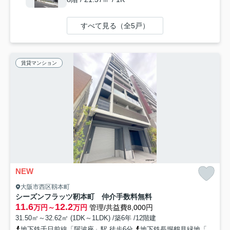
すべて見る（全5戸）
賃貸マンション
NEW
大阪市西区靱本町
シーズンフラッツ靭本町 仲介手数料無料
11.6
12.2
万円～
万円
管理/共益費8,000円
31.50㎡～32.62㎡ (1DK～1LDK) /築6年 /12階建
地下鉄千日前線「阿波座」駅 徒歩6分
地下鉄長堀鶴見緑地「西長堀」駅 徒歩14分