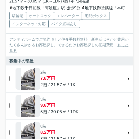
21.57㎡～30.05㎡ (1K～1DK) /築7年 /14階建
地下鉄千日前線「阿波座」駅 徒歩9分
地下鉄御堂筋線「本町」駅 徒歩15分
駐輪場
オートロック
エレベーター
宅配ボックス
インターネット対応
バイク置場あり
アンティホームでご契約頂くと仲介手数料無料 新生活は何かと費用が
たくさん掛かるお部屋探し。できるだけお部屋探しの初期費用...
もっと
見る
募集中の部屋
2階
7.8万円
2階 / 21.57㎡ / 1K
5階
9.6万円
5階 / 30.05㎡ / 1DK
8階
8.2万円
8階 / 21.57㎡ / 1K