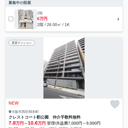
募集中の部屋
2階
6万円
2階 / 26.00㎡ / 1K
賃貸マンション
NEW
大阪市西区靱本町
クレストコート靭公園 仲介手数料無料
7.8
10.6
万円～
万円
管理/共益費7,000円～9,000円