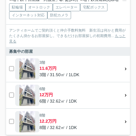
駐輪場
オートロック
エレベーター
宅配ボックス
インターネット対応
防犯カメラ
アンティホームでご契約頂くと仲介手数料無料 新生活は何かと費用が
たくさん掛かるお部屋探し。できるだけお部屋探しの初期費用...
もっと
見る
募集中の部屋
3階
11.6万円
3階 / 31.50㎡ / 1LDK
6階
12万円
6階 / 32.62㎡ / 1DK
8階
12.2万円
8階 / 32.62㎡ / 1DK