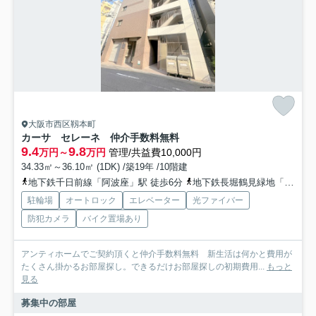
大阪市西区靱本町
カーサ セレーネ 仲介手数料無料
9.4
9.8
万円～
万円
管理/共益費10,000円
34.33㎡～36.10㎡ (1DK) /築19年 /10階建
地下鉄千日前線「阿波座」駅 徒歩6分
地下鉄長堀鶴見緑地「西長堀」駅 徒歩13分
駐輪場
オートロック
エレベーター
光ファイバー
防犯カメラ
バイク置場あり
アンティホームでご契約頂くと仲介手数料無料 新生活は何かと費用が
たくさん掛かるお部屋探し。できるだけお部屋探しの初期費用...
もっと
見る
募集中の部屋