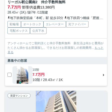
リーガル靭公園南2 仲介手数料無料
7.7
万円
管理/共益費13,380円
28.43㎡ (1K) /築7年 /11階建
地下鉄御堂筋線「本町」駅 徒歩10分
地下鉄四つ橋線「肥後橋」駅 徒歩9分
駐輪場
オートロック
エレベーター
光ファイバー
宅配ボックス
公共下水
アンティホームでご契約頂くと仲介手数料無料 新生活は何かと費用が
たくさん掛かるお部屋探し。できるだけお部屋探しの初期費用...
もっと
見る
募集中の部屋
10階
7.7万円
10階 / 28.43㎡ / 1K
賃貸マンション