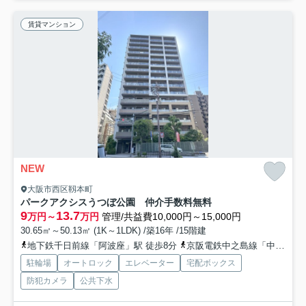
賃貸マンション
NEW
大阪市西区靱本町
パークアクシスうつぼ公園 仲介手数料無料
9
13.7
万円～
万円
管理/共益費10,000円～15,000円
30.65㎡～50.13㎡ (1K～1LDK) /築16年 /15階建
地下鉄千日前線「阿波座」駅 徒歩8分
京阪電鉄中之島線「中之島」駅 徒歩13分
駐輪場
オートロック
エレベーター
宅配ボックス
防犯カメラ
公共下水