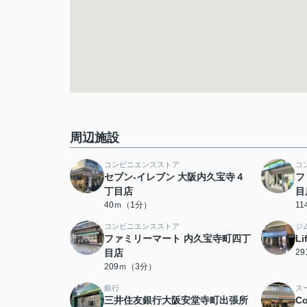
周辺施設
コンビニエンスストア
コ
セブン-イレブン 大阪内久宝寺４
フ
丁目店
目
40ｍ（1分）
1
コンビニエンスストア
ジ
ファミリーマート 内久宝寺町四丁
L
目店
2
209ｍ（3分）
銀行
ス
三井住友銀行大阪安堂寺町出張所
C