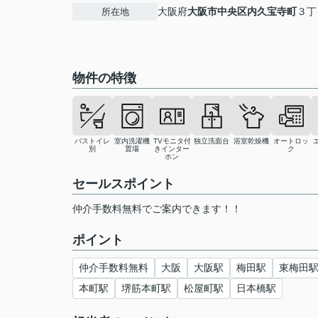
大阪府
大阪市中央区
内久宝寺町
３丁
所在地
物件の特徴
バストイレ
室内洗濯機
TVモニタ付
独立洗面台
浴室乾燥機
オートロッ
別
置場
きインター
ク
ホン
セールスポイント
仲介手数料無料でご案内できます！！
ポイント
仲介手数料無料
大阪
大阪駅
梅田駅
東梅田
本町駅
堺筋本町駅
松屋町駅
日本橋駅