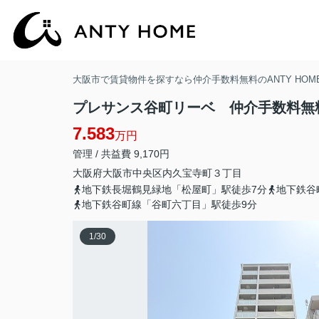
大阪市で賃貸物件を探すなら仲介手数料無料のANTY HOM
プレサンス谷町リーベ 仲介手数料無
7.583
万円
管理 / 共益費 9,170円
大阪府
大阪市中央区
内久宝寺町
３丁目
地下鉄長堀鶴見緑地「松屋町」駅徒歩7分
地下鉄谷
地下鉄谷町線「谷町六丁目」駅徒歩9分
1
/
30