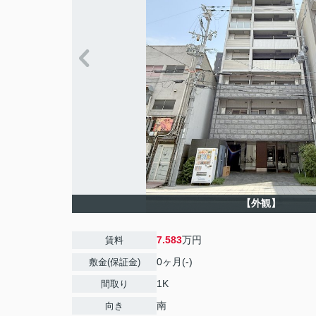
【外観】
7.583
万円
賃料
0ヶ月(-)
敷金(保証金)
1K
間取り
南
向き