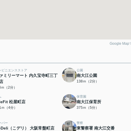
Google Ma
ンビニエンスストア
公園
ァミリーマート 内久宝寺町三丁
南大江公園
店
138ｍ（2分）
14ｍ（2分）
ム
保育園
ifeFit 松屋町店
南大江保育所
91ｍ（4分）
375ｍ（5分）
ーパー
警察
oDeli（こデリ） 大阪常盤町店
東警察署 南大江交番