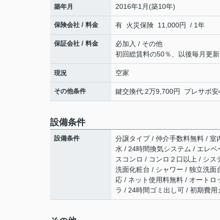
2016年1月(築10年)
築年月
保険会社 / 料金
有 火災保険 11,000円 / 1年
保証会社 / 料金
必加入 / その他
初回総賃料の50％、以後毎月更新
空家
現況
その他条件
鍵交換代:2万9,700円 プレサポ安心
設備条件
設備条件
分譲タイプ / 仲介手数料無料 / 室内
水 / 24時間換気システム / エレベ
スコンロ / コンロ２口以上 / シス
洗面化粧台 / シャワー / 独立洗面台 
応 / ネット使用料無料 / オートロ
ラ / 24時間ゴミ出し可 / 初期