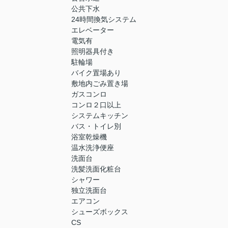
公共下水
24時間換気システム
エレベーター
電気有
照明器具付き
駐輪場
バイク置場あり
敷地内ごみ置き場
ガスコンロ
コンロ２口以上
システムキッチン
バス・トイレ別
浴室乾燥機
温水洗浄便座
洗面台
洗髪洗面化粧台
シャワー
独立洗面台
エアコン
シューズボックス
CS