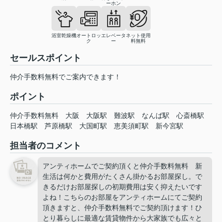
ーホン
浴室乾燥機
オートロッ
エレベータ
ネット使用
ク
ー
料無料
セールスポイント
仲介手数料無料でご案内できます！
ポイント
仲介手数料無料
大阪
大阪駅
難波駅
なんば駅
心斎橋駅
日本橋駅
芦原橋駅
大国町駅
恵美須町駅
新今宮駅
担当者のコメント
アンティホームでご契約頂くと仲介手数料無料 新
生活は何かと費用がたくさん掛かるお部屋探し。で
きるだけお部屋探しの初期費用は安く抑えたいです
よね！こちらのお部屋をアンティホームにてご契約
頂きますと、仲介手数料無料でご契約頂けます！ひ
とり暮らしに最適な賃貸物件から大家族でも広々と