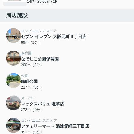
14階 / 23.66㎡ / 1K
周辺施設
コンビニエンスストア
セブン-イレブン 大阪元町３丁目店
89ｍ（2分）
保育園
なでしこ公園保育園
200ｍ（3分）
公園
鴎町公園
227ｍ（3分）
スーパー
マックスバリュ 塩草店
272ｍ（4分）
コンビニエンスストア
ファミリーマート 浪速元町三丁目店
351ｍ（5分）