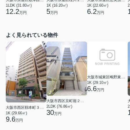
1LDK (31.80㎡)
1K (16.20㎡)
1K (22.60㎡)
2
12.2
5
6.2
万円
万円
万円
よく見られている物件
大阪市城東区鴫野東３丁目
1K (29.10㎡)
6.6
万円
大阪市西区京町堀２丁目
2LDK (76.86㎡)
大阪市西区靱本町３丁目
30
1K (29.66㎡)
万円
9.6
万円