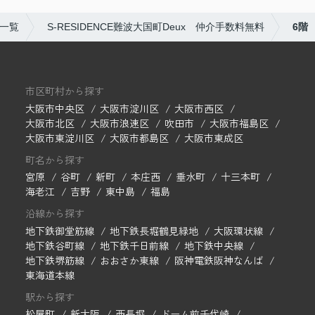
一覧
S-RESIDENCE難波大国町Deux 仲介手数料無料
6階
市区町村から探す
大阪市中央区
大阪市淀川区
大阪市西区
大阪市北区
大阪市浪速区
吹田市
大阪市福島区
大阪市東淀川区
大阪市都島区
大阪市東成区
町名から探す
宮原
谷町
新町
本庄西
垂水町
十三本町
海老江
吉野
東中島
福島
沿線から探す
地下鉄御堂筋線
地下鉄長堀鶴見緑地
大阪環状線
地下鉄谷町線
地下鉄千日前線
地下鉄中央線
地下鉄堺筋線
おおさか東線
阪神電鉄阪神なんば
東海道本線
駅から探す
松屋町
新大阪
西長堀
ドーム前千代崎