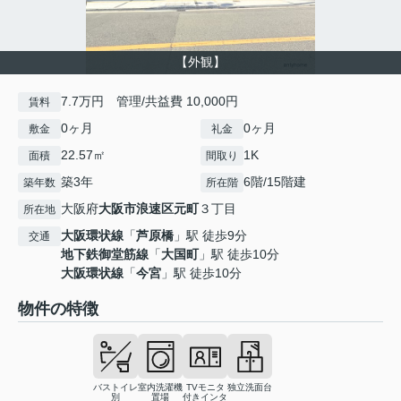
【外観】
7.7万円 管理/共益費 10,000円
賃料
0ヶ月
0ヶ月
敷金
礼金
22.57㎡
1K
面積
間取り
築3年
6階/15階建
築年数
所在階
大阪府
大阪市浪速区
元町
３丁目
所在地
大阪環状線
「
芦原橋
」駅 徒歩9分
交通
地下鉄御堂筋線
「
大国町
」駅 徒歩10分
大阪環状線
「
今宮
」駅 徒歩10分
物件の特徴
バストイレ
室内洗濯機
TVモニタ
独立洗面台
別
置場
付きインタ