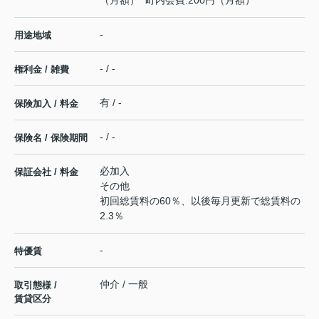
（月額） 町内会費:200円（月額）
-
用途地域
- / -
権利金 / 雑費
有 / -
保険加入 / 料金
- / -
保険名 / 保険期間
必加入
保証会社 / 料金
その他
初回総賃料の60％、以後毎月更新で総賃料の
2.3％
-
特優賃
仲介 / 一般
取引態様 /
賃貸区分