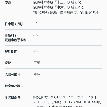
阪急神戸本線
「
十三
」駅 徒歩5分
交通
阪急神戸本線
「
中津
」駅 徒歩23分
地下鉄御堂筋線
「
西中島南方
」駅 徒歩18分
- / -
駐車場 / 月額
- / -
更新料 /
更新事務手数料
2年
契約期間
空家
現況
即時
入居可能日
-
敷金積み増し
鍵交換代:3万3,000円 フェニックスプライ
その他条件
ム:1,650円（月額） CITYSPIRECLUB:550円