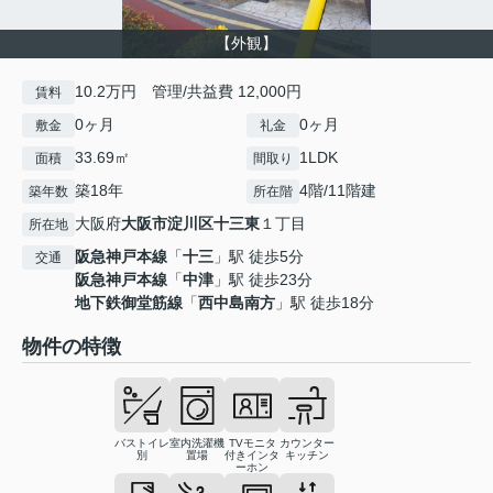
【外観】
10.2万円 管理/共益費 12,000円
賃料
0ヶ月
0ヶ月
敷金
礼金
33.69㎡
1LDK
面積
間取り
築18年
4階/11階建
築年数
所在階
大阪府
大阪市淀川区
十三東
１丁目
所在地
阪急神戸本線
「
十三
」駅 徒歩5分
交通
阪急神戸本線
「
中津
」駅 徒歩23分
地下鉄御堂筋線
「
西中島南方
」駅 徒歩18分
物件の特徴
バストイレ
室内洗濯機
TVモニタ
カウンター
別
置場
付きインタ
キッチン
ーホン