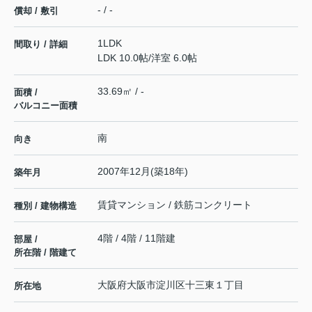
- / -
償却 / 敷引
1LDK
間取り / 詳細
LDK 10.0帖
/
洋室 6.0帖
33.69㎡ / -
面積 /
バルコニー面積
南
向き
2007年12月(築18年)
築年月
賃貸マンション / 鉄筋コンクリート
種別 / 建物構造
4階 / 4階 / 11階建
部屋 /
所在階 / 階建て
大阪府
大阪市淀川区
十三東
１丁目
所在地