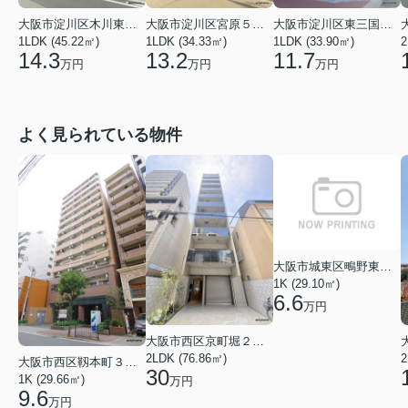
大阪市淀川区木川東４丁目
大阪市淀川区宮原５丁目
大阪市淀川区東三国５丁目
1LDK (45.22㎡)
1LDK (34.33㎡)
1LDK (33.90㎡)
2
14.3
13.2
11.7
万円
万円
万円
よく見られている物件
大阪市城東区鴫野東３丁目
1K (29.10㎡)
6.6
万円
大阪市西区京町堀２丁目
2LDK (76.86㎡)
大阪市西区靱本町３丁目
30
1K (29.66㎡)
万円
9.6
万円