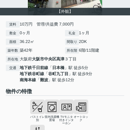
【外観】
10万円 管理/共益費 7,000円
賃料
0ヶ月
1ヶ月
敷金
礼金
36.22㎡
2DK
面積
間取り
築42年
6階/11階建
築年数
所在階
大阪府
大阪市中央区
高津
３丁目
所在地
地下鉄千日前線
「
日本橋
」駅 徒歩5分
交通
地下鉄谷町線
「
谷町九丁目
」駅 徒歩9分
南海本線
「
難波
」駅 徒歩12分
物件の特徴
バストイレ
室内洗濯機
TVモニタ
オートロッ
別
置場
付きインタ
ク
ーホン