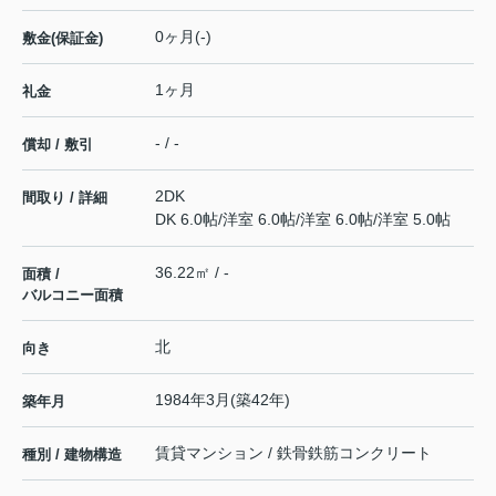
0ヶ月(-)
敷金(保証金)
1ヶ月
礼金
- / -
償却 / 敷引
2DK
間取り / 詳細
DK 6.0帖
/
洋室 6.0帖
/
洋室 6.0帖
/
洋室 5.0帖
36.22㎡ / -
面積 /
バルコニー面積
北
向き
1984年3月(築42年)
築年月
賃貸マンション / 鉄骨鉄筋コンクリート
種別 / 建物構造