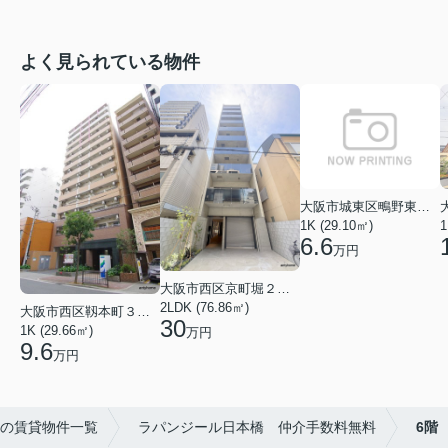
よく見られている物件
大阪市城東区鴫野東３丁目
1K (29.10㎡)
1
6.6
万円
大阪市西区京町堀２丁目
2LDK (76.86㎡)
大阪市西区靱本町３丁目
30
1K (29.66㎡)
万円
9.6
万円
の賃貸物件一覧
ラパンジール日本橋 仲介手数料無料
6階