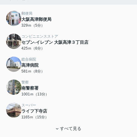
郵便局
大阪高津郵便局
329ｍ（5分）
コンビニエンスストア
セブン-イレブン 大阪高津３丁目店
425ｍ（6分）
総合病院
高津病院
581ｍ（8分）
警察
南警察署
1001ｍ（13分）
スーパー
ライフ下寺店
1165ｍ（15分）
すべて見る