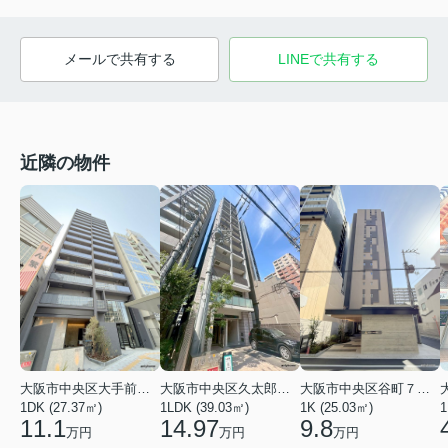
メールで共有する
LINEで共有する
近隣の物件
大阪市中央区大手前１丁目
大阪市中央区久太郎町１丁目
大阪市中央区谷町７丁目
1DK (27.37㎡)
1LDK (39.03㎡)
1K (25.03㎡)
1
11.1
14.97
9.8
万円
万円
万円