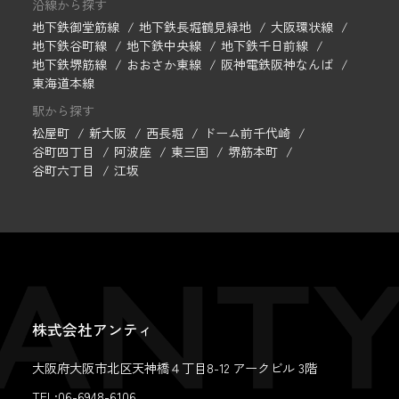
沿線から探す
地下鉄御堂筋線
地下鉄長堀鶴見緑地
大阪環状線
地下鉄谷町線
地下鉄中央線
地下鉄千日前線
地下鉄堺筋線
おおさか東線
阪神電鉄阪神なんば
東海道本線
駅から探す
松屋町
新大阪
西長堀
ドーム前千代崎
谷町四丁目
阿波座
東三国
堺筋本町
谷町六丁目
江坂
株式会社アンティ
大阪府大阪市北区天神橋４丁目8-12 アークビル 3階
TEL:06-6948-6106