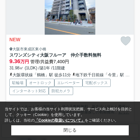
NEW
大阪市東成区東小橋
スワンズシティ大阪フルーア 仲介手数料無料
9.36
万円
管理/共益費7,400円
31.98㎡ (1LDK) /築1年 /11階建
大阪環状線「鶴橋」駅 徒歩11分
地下鉄千日前線「今里」駅 徒歩16分
駐輪場
オートロック
エレベーター
宅配ボックス
インターネット対応
防犯カメラ
アンティホームでご契約頂くと仲介手数料無料 新生活は何かと費用が
当サイトでは、お客様の当サイト利用状況把握、サービス向上検討を目的と
たくさん掛かるお部屋探し。できるだけお部屋探しの初期費用...
もっと
して、クッキー（Cookie）を使用しています。
見る
詳しくは、当社の
「Cookieの取扱いについて」
をご確認ください。
募集中の部屋
閉じる
検索条件を変更
まとめてお問い合わせ
5階