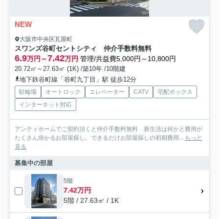
NEW
大阪市中央区瓦屋町
スワンズ谷町セントシティ 仲介手数料無料
6.9
7.42
万円～
万円
管理/共益費5,000円～10,800円
20.72㎡～27.63㎡ (1K) /築10年 /10階建
地下鉄谷町線「谷町九丁目」駅 徒歩12分
駐輪場
オートロック
エレベーター
CATV
宅配ボックス
インターネット対応
アンティホームでご契約頂くと仲介手数料無料 新生活は何かと費用が
たくさん掛かるお部屋探し。できるだけお部屋探しの初期費用...
もっと
見る
募集中の部屋
5階
7.42万円
5階 / 27.63㎡ / 1K