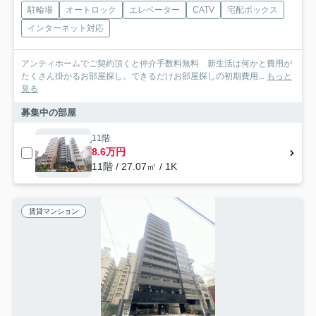
駐輪場
オートロック
エレベーター
CATV
宅配ボックス
インターネット対応
アンティホームでご契約頂くと仲介手数料無料 新生活は何かと費用が
たくさん掛かるお部屋探し。できるだけお部屋探しの初期費用...
もっと
見る
募集中の部屋
11階
8.6万円
11階 / 27.07㎡ / 1K
賃貸マンション