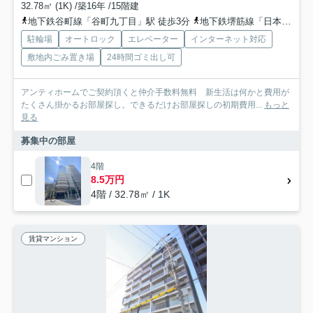
32.78㎡ (1K) /築16年 /15階建
地下鉄谷町線「谷町九丁目」駅 徒歩3分
地下鉄堺筋線「日本橋」駅 徒歩7分
駐輪場
オートロック
エレベーター
インターネット対応
敷地内ごみ置き場
24時間ゴミ出し可
アンティホームでご契約頂くと仲介手数料無料 新生活は何かと費用が
たくさん掛かるお部屋探し。できるだけお部屋探しの初期費用...
もっと
見る
募集中の部屋
4階
8.5万円
4階 / 32.78㎡ / 1K
賃貸マンション