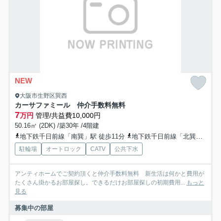
NEW
大阪市生野区巽西
カーサファミール 仲介手数料無料
7
万円
管理/共益費10,000円
50.16㎡ (2DK) /築30年 /4階建
地下鉄千日前線「南巽」駅 徒歩11分
地下鉄千日前線「北巽」駅 徒歩23分
駐輪場
オートロック
CATV
公共下水
アンティホームでご契約頂くと仲介手数料無料 新生活は何かと費用が
たくさん掛かるお部屋探し。できるだけお部屋探しの初期費用...
もっと
見る
募集中の部屋