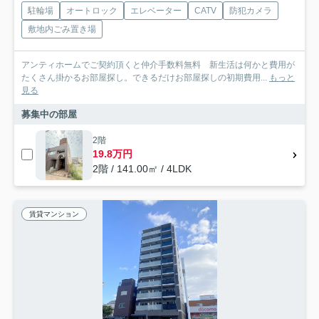
駐輪場
オートロック
エレベーター
CATV
防犯カメラ
敷地内ごみ置き場
アンティホームでご契約頂くと仲介手数料無料 新生活は何かと費用が
たくさん掛かるお部屋探し。できるだけお部屋探しの初期費用...
もっと
見る
募集中の部屋
2階
19.8万円
2階 / 141.00㎡ / 4LDK
賃貸マンション