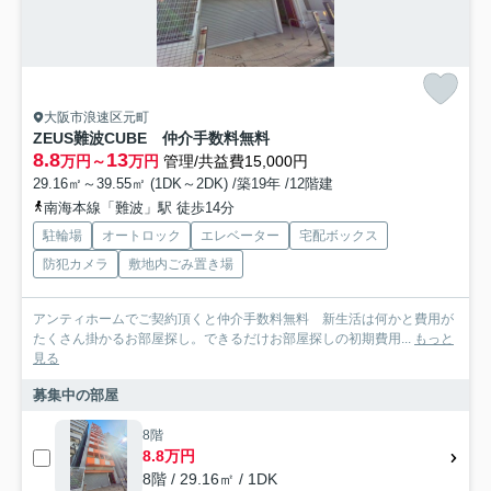
大阪市浪速区元町
ZEUS難波CUBE 仲介手数料無料
8.8
13
万円～
万円
管理/共益費15,000円
29.16㎡～39.55㎡ (1DK～2DK) /築19年 /12階建
南海本線「難波」駅 徒歩14分
駐輪場
オートロック
エレベーター
宅配ボックス
防犯カメラ
敷地内ごみ置き場
アンティホームでご契約頂くと仲介手数料無料 新生活は何かと費用が
たくさん掛かるお部屋探し。できるだけお部屋探しの初期費用...
もっと
見る
募集中の部屋
8階
8.8万円
8階 / 29.16㎡ / 1DK