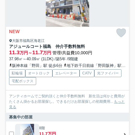
NEW
大阪市福島区海老江
アジュールコート福島 仲介手数料無料
11.3
11.7
万円～
万円
管理/共益費10,000円
37.98㎡～40.09㎡ (1LDK) /築5年 /9階建
阪神本線「野田」駅 徒歩6分
地下鉄千日前線「野田阪神」駅 徒歩6分
駐輪場
オートロック
エレベーター
CATV
光ファイバー
宅配ボックス
アンティホームでご契約頂くと仲介手数料無料 新生活は何かと費用が
たくさん掛かるお部屋探し。できるだけお部屋探しの初期費用...
もっと
見る
募集中の部屋
8階
11.7万円