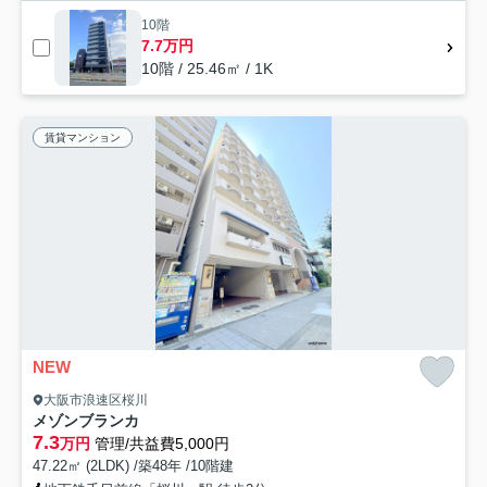
10階
7.7万円
10階 / 25.46㎡ / 1K
賃貸マンション
NEW
大阪市浪速区桜川
メゾンブランカ
7.3
万円
管理/共益費5,000円
47.22㎡ (2LDK) /築48年 /10階建