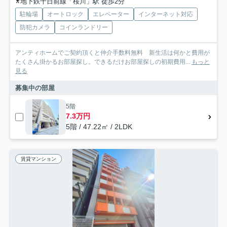
地下鉄千日前線「桜川」駅 徒歩2分
駐輪場
オートロック
エレベーター
インターネット対応
防犯カメラ
コインランドリー
アンティホームでご契約頂くと仲介手数料無料 新生活は何かと費用が
たくさん掛かるお部屋探し。できるだけお部屋探しの初期費用...
もっと
見る
募集中の部屋
5階
7.3万円
5階 / 47.22㎡ / 2LDK
賃貸マンション