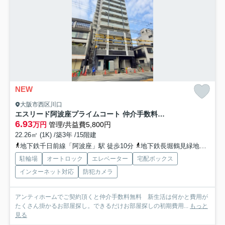
NEW
大阪市西区川口
エスリード阿波座プライムコート 仲介手数料無料
6.93
万円
管理/共益費5,800円
22.26㎡ (1K) /築3年 /15階建
地下鉄千日前線「阿波座」駅 徒歩10分
地下鉄長堀鶴見緑地「西長堀」駅 徒歩17分
駐輪場
オートロック
エレベーター
宅配ボックス
インターネット対応
防犯カメラ
アンティホームでご契約頂くと仲介手数料無料 新生活は何かと費用が
たくさん掛かるお部屋探し。できるだけお部屋探しの初期費用...
もっと
見る