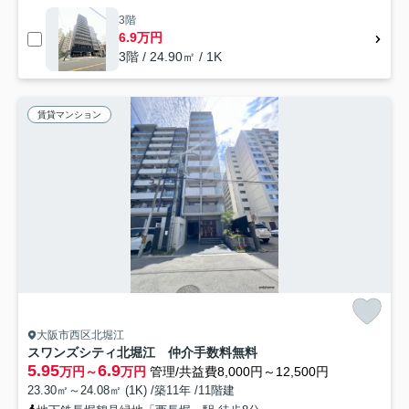
3階
6.9万円
3階 / 24.90㎡ / 1K
賃貸マンション
大阪市西区北堀江
スワンズシティ北堀江 仲介手数料無料
5.95
6.9
万円～
万円
管理/共益費8,000円～12,500円
23.30㎡～24.08㎡ (1K) /築11年 /11階建