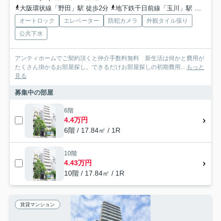
大阪環状線「野田」駅 徒歩2分
地下鉄千日前線「玉川」駅 徒歩2分
オートロック
エレベーター
防犯カメラ
外観タイル張り
公共下水
アンティホームでご契約頂くと仲介手数料無料 新生活は何かと費用が
たくさん掛かるお部屋探し。できるだけお部屋探しの初期費用...
もっと
見る
募集中の部屋
6階
4.4万円
6階 / 17.84㎡ / 1R
10階
4.43万円
10階 / 17.84㎡ / 1R
賃貸マンション