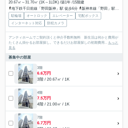
20.67㎡～31.70㎡ (1K～1LDK) /築1年 /15階建
地下鉄千日前線「野田阪神」駅 徒歩6分
阪神本線「野田」駅 徒歩7分
駐輪場
オートロック
エレベーター
宅配ボックス
インターネット対応
防犯カメラ
アンティホームでご契約頂くと仲介手数料無料 新生活は何かと費用が
たくさん掛かるお部屋探し。できるだけお部屋探しの初期費用...
もっと
見る
募集中の部屋
3階
6.6万円
3階 / 20.67㎡ / 1K
4階
7.5万円
4階 / 21.00㎡ / 1K
7階
6.7万円