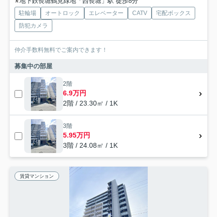
地下鉄長堀鶴見緑地「西長堀」駅 徒歩8分
駐輪場
オートロック
エレベーター
CATV
宅配ボックス
防犯カメラ
仲介手数料無料でご案内できます！
募集中の部屋
2階
6.9万円
2階 / 23.30㎡ / 1K
3階
5.95万円
3階 / 24.08㎡ / 1K
賃貸マンション