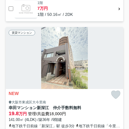
1階
7万円
1階 / 50.16㎡ / 2DK
賃貸マンション
NEW
大阪市東成区大今里南
幸田マンション新深江 仲介手数料無料
19.8
万円
管理/共益費18,000円
141.00㎡ (4LDK) /築36年 /9階建
地下鉄千日前線「新深江」駅 徒歩3分
地下鉄千日前線「今里」駅 徒歩9分