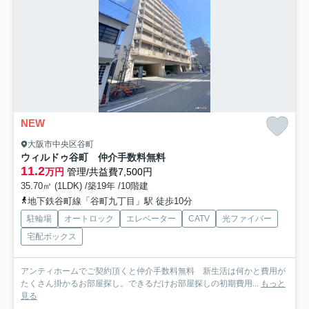
NEW
大阪市中央区谷町
ウィルドゥ谷町 仲介手数料無料
11.2
万円
管理/共益費7,500円
35.70㎡ (1LDK) /築19年 /10階建
地下鉄谷町線「谷町九丁目」駅 徒歩10分
駐輪場
オートロック
エレベーター
CATV
光ファイバー
宅配ボックス
アンティホームでご契約頂くと仲介手数料無料 新生活は何かと費用が
たくさん掛かるお部屋探し。できるだけお部屋探しの初期費用...
もっと
見る