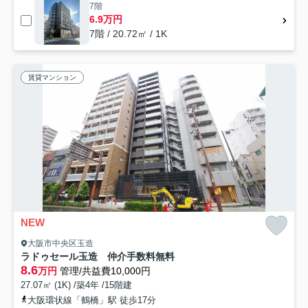
7階
6.9万円
7階 / 20.72㎡ / 1K
賃貸マンション
NEW
大阪市中央区玉造
ラドゥセール玉造 仲介手数料無料
8.6
万円
管理/共益費10,000円
27.07㎡ (1K) /築4年 /15階建
大阪環状線「鶴橋」駅 徒歩17分