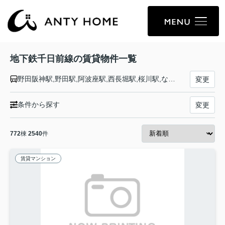
地下鉄千日前線の賃貸物件一覧
野田阪神駅,野田駅,阿波座駅,西長堀駅,桜川駅,なんば駅,日本橋駅,谷町九丁目駅,鶴橋駅,今里駅,新深江駅,小路駅,北巽駅,南巽駅
変更
条件から探す
変更
772
棟
2540
件
賃貸マンション