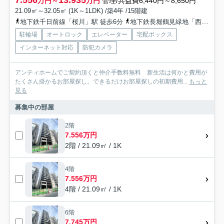
万円～
万円
管理/共益費6,440円～8,650円
21.09㎡～32.05㎡ (1K～1LDK) /築4年 /15階建
地下鉄千日前線「桜川」駅 徒歩6分
地下鉄長堀鶴見緑地「西長堀」駅 徒歩9分
駐輪場
オートロック
エレベーター
宅配ボックス
インターネット対応
防犯カメラ
アンティホームでご契約頂くと仲介手数料無料 新生活は何かと費用が
たくさん掛かるお部屋探し。できるだけお部屋探しの初期費用...
もっと
見る
募集中の部屋
2階
7.556万円
2階 / 21.09㎡ / 1K
4階
7.556万円
4階 / 21.09㎡ / 1K
6階
7.745万円