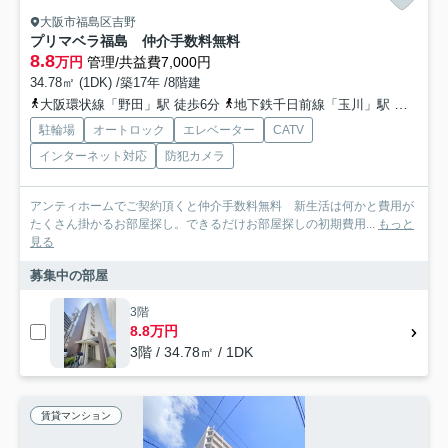
大阪市福島区吉野
プリマベラ福島 仲介手数料無料
8.8
万円
管理/共益費7,000円
34.78㎡ (1DK) /築17年 /8階建
大阪環状線「野田」駅 徒歩6分
地下鉄千日前線「玉川」駅 徒歩6分
駐輪場
オートロック
エレベーター
CATV
インターネット対応
防犯カメラ
アンティホームでご契約頂くと仲介手数料無料 新生活は何かと費用が
たくさん掛かるお部屋探し。できるだけお部屋探しの初期費用...
もっと
見る
募集中の部屋
3階
8.8万円
3階 / 34.78㎡ / 1DK
賃貸マンション