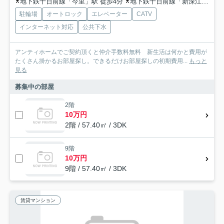
地下鉄千日前線「今里」駅 徒歩4分
地下鉄千日前線「新深江」駅 徒歩14分
駐輪場
オートロック
エレベーター
CATV
インターネット対応
公共下水
アンティホームでご契約頂くと仲介手数料無料 新生活は何かと費用が
たくさん掛かるお部屋探し。できるだけお部屋探しの初期費用...
もっと
見る
募集中の部屋
2階
10万円
2階 / 57.40㎡ / 3DK
9階
10万円
9階 / 57.40㎡ / 3DK
賃貸マンション