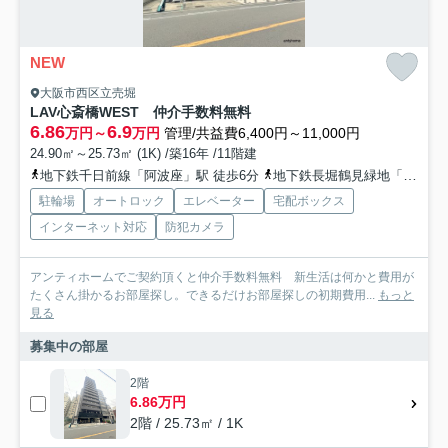
NEW
大阪市西区立売堀
LAV心斎橋WEST 仲介手数料無料
6.86
6.9
万円～
万円
管理/共益費6,400円～11,000円
24.90㎡～25.73㎡ (1K) /築16年 /11階建
地下鉄千日前線「阿波座」駅 徒歩6分
地下鉄長堀鶴見緑地「西長堀」駅 徒歩7分
駐輪場
オートロック
エレベーター
宅配ボックス
インターネット対応
防犯カメラ
アンティホームでご契約頂くと仲介手数料無料 新生活は何かと費用が
たくさん掛かるお部屋探し。できるだけお部屋探しの初期費用...
もっと
見る
募集中の部屋
2階
6.86万円
2階 / 25.73㎡ / 1K