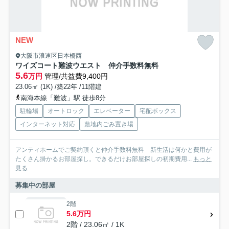
NEW
大阪市浪速区日本橋西
ワイズコート難波ウエスト 仲介手数料無料
5.6
万円
管理/共益費9,400円
23.06㎡ (1K) /築22年 /11階建
南海本線「難波」駅 徒歩8分
駐輪場
オートロック
エレベーター
宅配ボックス
インターネット対応
敷地内ごみ置き場
アンティホームでご契約頂くと仲介手数料無料 新生活は何かと費用が
たくさん掛かるお部屋探し。できるだけお部屋探しの初期費用...
もっと
見る
募集中の部屋
2階
5.6万円
2階 / 23.06㎡ / 1K