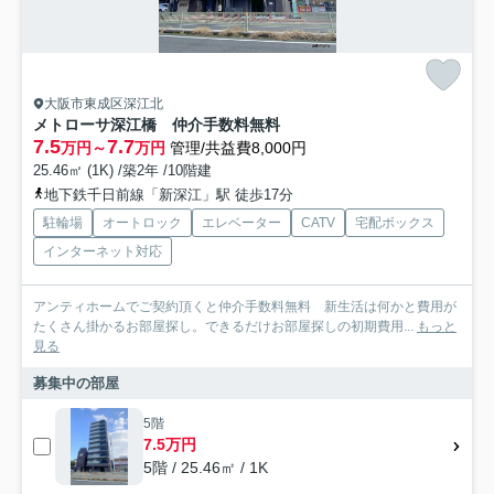
大阪市東成区深江北
メトローサ深江橋 仲介手数料無料
7.5
7.7
万円～
万円
管理/共益費8,000円
25.46㎡ (1K) /築2年 /10階建
地下鉄千日前線「新深江」駅 徒歩17分
駐輪場
オートロック
エレベーター
CATV
宅配ボックス
インターネット対応
アンティホームでご契約頂くと仲介手数料無料 新生活は何かと費用が
たくさん掛かるお部屋探し。できるだけお部屋探しの初期費用...
もっと
見る
募集中の部屋
5階
7.5万円
5階 / 25.46㎡ / 1K