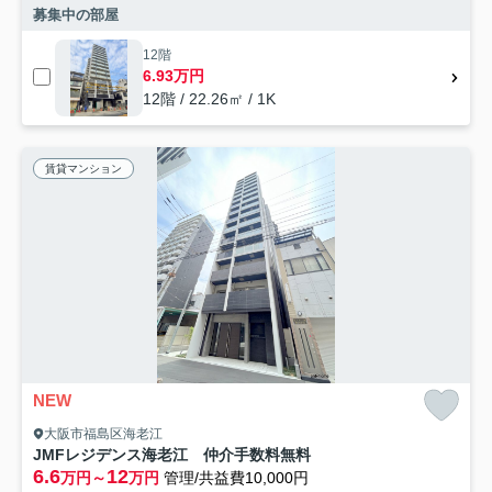
募集中の部屋
12階
6.93万円
12階 / 22.26㎡ / 1K
賃貸マンション
NEW
大阪市福島区海老江
JMFレジデンス海老江 仲介手数料無料
6.6
12
万円～
万円
管理/共益費10,000円