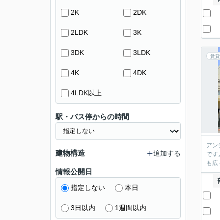
2K
2DK
2LDK
3K
3DK
3LDK
賃貸
4K
4DK
4LDK以上
駅・バス停からの時間
アン
建物構造
追加する
です
も広
情報公開日
指定しない
本日
3日以内
1週間以内