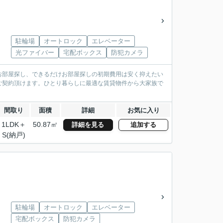
駐輪場
オートロック
エレベーター
光ファイバー
宅配ボックス
防犯カメラ
お部屋探し、できるだけお部屋探しの初期費用は安く抑えたい
ご契約頂けます。ひとり暮らしに最適な賃貸物件から大家族で
間取り
面積
詳細
お気に入り
1LDK＋
50.87㎡
詳細を見る
追加する
S(納戸)
駐輪場
オートロック
エレベーター
宅配ボックス
防犯カメラ