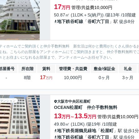
17
万円
管理/共益費10,000円
50.87㎡ (1LDK＋S(納戸)) /築13年 /10階建
地下鉄谷町線
「
谷町六丁目
」駅 徒歩8分
ティホームでご契約頂くと仲介手数料無料 新生活は何かと費用がたくさん掛かる
よね。こちらのお部屋をアンティホームにてご契約頂きますと、仲介手数料無料で
々とお住まいになれるお部屋まで、アンティホームへお任せ下さい。
部屋番号
所在階
賃料
管理費・共益費
敷金/保証金
礼金
17
-
8階
10,000円
0ヶ月
3ヶ月
万円
マンション
大阪市中央区
松屋町
OCEAN松屋町 仲介手数料無料
13
13.5
万円～
万円
管理/共益費10,000円
49.80㎡ (1LDK) /築19年 /10階建
地下鉄長堀鶴見緑地
「
松屋町
」駅 徒歩1分
地下鉄谷町線
「
谷町六丁目
」駅 徒歩6分