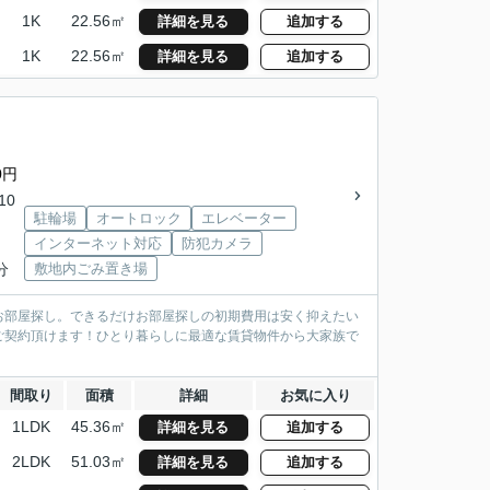
1K
22.56㎡
詳細を見る
追加する
1K
22.56㎡
詳細を見る
追加する
0円
10
駐輪場
オートロック
エレベーター
インターネット対応
防犯カメラ
分
敷地内ごみ置き場
お部屋探し。できるだけお部屋探しの初期費用は安く抑えたい
ご契約頂けます！ひとり暮らしに最適な賃貸物件から大家族で
間取り
面積
詳細
お気に入り
1LDK
45.36㎡
詳細を見る
追加する
2LDK
51.03㎡
詳細を見る
追加する