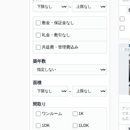
～
敷金・保証金なし
礼金・敷引なし
共益費・管理費込み
賃貸
築年数
面積
～
間取り
アン
ワンルーム
1K
です
も広
1DK
1LDK