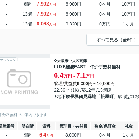
7.902
-
8階
8,980円
0ヶ月
10万円
万円
7.902
-
13階
8,980円
0ヶ月
10万円
万円
8.068
-
13階
9,320円
0万円
1ヶ月
万円
すべて見る（全6件）
マンション
大阪市中央区
高津
LUXE難波EAST 仲介手数料無料
6.4
7.1
万円～
万円
管理/共益費8,000円～10,000円
22.56㎡ (1K) /築12年 /15階建
地下鉄長堀鶴見緑地
「
松屋町
」駅 徒歩12
手数料無料でご案内できます！
部屋番号
所在階
賃料
管理費・共益費
敷金/保証金
礼金
6.4
-
9階
8,000円
0ヶ月
1ヶ月
万円