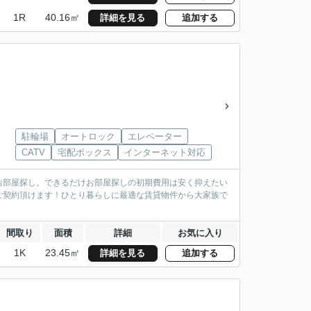
1R
40.16㎡
詳細を見る
追加する
駐輪場
オートロック
エレベーター
CATV
宅配ボックス
インターネット対応
お部屋探し。できるだけお部屋探しの初期費用は安く抑えたい
ご契約頂けます！ひとり暮らしに最適な賃貸物件から大家族で
間取り
面積
詳細
お気に入り
1K
23.45㎡
詳細を見る
追加する