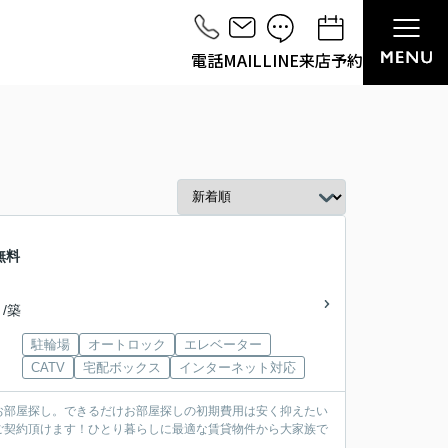
電話
MAIL
LINE
来店予約
無料
 /築
駐輪場
オートロック
エレベーター
CATV
宅配ボックス
インターネット対応
お部屋探し。できるだけお部屋探しの初期費用は安く抑えたい
ご契約頂けます！ひとり暮らしに最適な賃貸物件から大家族で