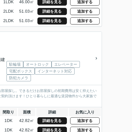
1LDK
46.00㎡
詳細を見る
追加する
2LDK
51.03㎡
詳細を見る
追加する
2LDK
51.03㎡
詳細を見る
追加する
階建
駐輪場
オートロック
エレベーター
宅配ボックス
インターネット対応
防犯カメラ
お部屋探し。できるだけお部屋探しの初期費用は安く抑えたい
ご契約頂けます！ひとり暮らしに最適な賃貸物件から大家族で
間取り
面積
詳細
お気に入り
1DK
42.82㎡
詳細を見る
追加する
1DK
42.82㎡
詳細を見る
追加する