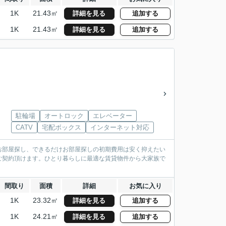
1K
21.43㎡
詳細を見る
追加する
1K
21.43㎡
詳細を見る
追加する
駐輪場
オートロック
エレベーター
CATV
宅配ボックス
インターネット対応
お部屋探し、できるだけお部屋探しの初期費用は安く抑えたい
ご契約頂けます。ひとり暮らしに最適な賃貸物件から大家族で
間取り
面積
詳細
お気に入り
1K
23.32㎡
詳細を見る
追加する
1K
24.21㎡
詳細を見る
追加する