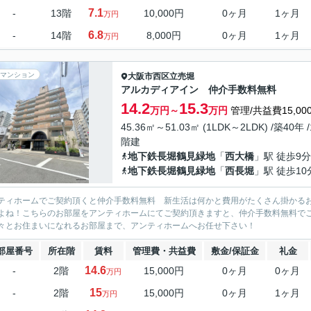
7.1
-
13階
10,000円
0ヶ月
1ヶ月
万円
6.8
-
14階
8,000円
0ヶ月
1ヶ月
万円
マンション
大阪市西区
立売堀
アルカディアイン 仲介手数料無料
14.2
15.3
万円～
万円
管理/共益費15,00
45.36㎡～51.03㎡ (1LDK～2LDK) /築40年 /
階建
地下鉄長堀鶴見緑地
「
西大橋
」駅 徒歩9分
地下鉄長堀鶴見緑地
「
西長堀
」駅 徒歩10
ティホームでご契約頂くと仲介手数料無料 新生活は何かと費用がたくさん掛かる
よね！こちらのお部屋をアンティホームにてご契約頂きますと、仲介手数料無料で
々とお住まいになれるお部屋まで、アンティホームへお任せ下さい！
部屋番号
所在階
賃料
管理費・共益費
敷金/保証金
礼金
14.6
-
2階
15,000円
0ヶ月
0ヶ月
万円
15
-
2階
15,000円
0ヶ月
1ヶ月
万円