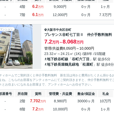
6.2
-
4階
9,000円
0ヶ月
1ヶ月
万円
6.1
-
7階
12,000円
0ヶ月
7.3万円
万円
マンション
大阪市中央区
谷町
プレサンス谷町七丁目Ⅱ 仲介手数料無料
7.2
8.068
万円～
万円
管理/共益費8,050円～10,000円
23.32㎡～24.21㎡ (1K) /築8年 /15階建
地下鉄谷町線
「
谷町六丁目
」駅 徒歩5分
地下鉄長堀鶴見緑地
「
松屋町
」駅 徒歩8分
ティホームでご契約頂くと仲介手数料無料 新生活は何かと費用がたくさん掛かる
よね。こちらのお部屋をアンティホームにてご契約頂きますと、仲介手数料無料で
々とお住まいになれるお部屋まで、アンティホームへお任せ下さい。
部屋番号
所在階
賃料
管理費・共益費
敷金/保証金
礼金
7.702
-
2階
8,980円
30000ヶ月
10万円
万円
7.2
-
8階
10,000円
0ヶ月
1ヶ月
万円