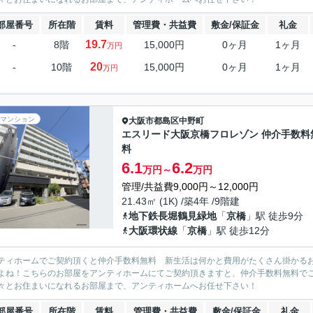
部屋番号
所在階
賃料
管理費・共益費
敷金/保証金
礼金
19.7
-
8階
15,000円
0ヶ月
1ヶ月
万円
20
-
10階
15,000円
0ヶ月
1ヶ月
万円
マンション
大阪市都島区
中野町
エスリード大阪京橋フロレゾン 仲介手数料
料
6.1
6.2
万円～
万円
管理/共益費9,000円～12,000円
21.43㎡ (1K) /築4年 /9階建
地下鉄長堀鶴見緑地
「
京橋
」駅 徒歩9分
大阪環状線
「
京橋
」駅 徒歩12分
ティホームでご契約頂くと仲介手数料無料 新生活は何かと費用がたくさん掛かる
よね！こちらのお部屋をアンティホームにてご契約頂きますと、仲介手数料無料で
々とお住まいになれるお部屋まで、アンティホームへお任せ下さい！
部屋番号
所在階
賃料
管理費・共益費
敷金/保証金
礼金