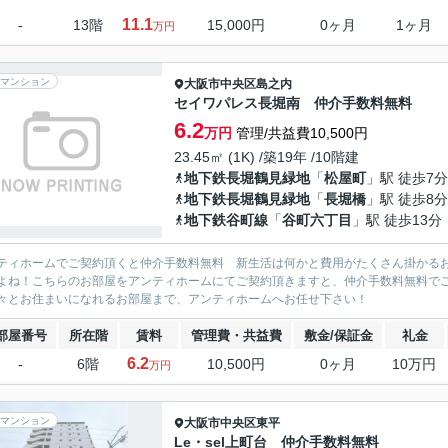
11.1
-
13階
15,000円
0ヶ月
1ヶ月
万円
マンション
大阪市中央区
島之内
セイワパレス長堀南 仲介手数料無料
6.2
万円
管理/共益費10,500円
23.45㎡ (1K) /築19年 /10階建
地下鉄長堀鶴見緑地
「
松屋町
」駅 徒歩7分
地下鉄長堀鶴見緑地
「
長堀橋
」駅 徒歩8分
地下鉄谷町線
「
谷町六丁目
」駅 徒歩13分
ティホームでご契約頂くと仲介手数料無料 新生活は何かと費用がたくさん掛かる
よね！こちらのお部屋をアンティホームにてご契約頂きますと、仲介手数料無料で
々とお住まいになれるお部屋まで、アンティホームへお任せ下さい！
部屋番号
所在階
賃料
管理費・共益費
敷金/保証金
礼金
6.2
-
6階
10,500円
0ヶ月
10万円
万円
マンション
大阪市中央区
東平
Le・sel上町台 仲介手数料無料