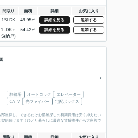
間取り
面積
詳細
お気に入り
1SLDK
49.95㎡
詳細を見る
追加する
1LDK＋
54.42㎡
詳細を見る
追加する
S(納戸)
無
駐輪場
オートロック
エレベーター
CATV
光ファイバー
宅配ボックス
お部屋探し。できるだけお部屋探しの初期費用は安く抑えたい
ご契約頂けます！ひとり暮らしに最適な賃貸物件から大家族で
間取り
面積
詳細
お気に入り