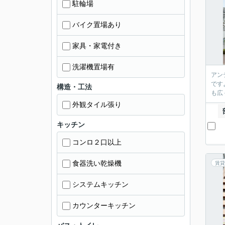
駐輪場
バイク置場あり
家具・家電付き
洗濯機置場有
アン
です
構造・工法
も広
外観タイル張り
キッチン
コンロ２口以上
食器洗い乾燥機
賃貸
システムキッチン
カウンターキッチン