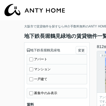
大阪市で賃貸物件を探すなら仲介手数料無料のANTY HOM
地下鉄長堀鶴見緑地の賃貸物件一
812
地下鉄長堀鶴見緑地
変更
賃貸
アパート
マンション
一戸建て
募集中のみ表示
アン
です
賃料
も広