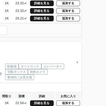
1K
23.32㎡
詳細を見る
追加する
1K
23.32㎡
詳細を見る
追加する
1K
24.21㎡
詳細を見る
追加する
駐輪場
オートロック
エレベーター
宅配ボックス
防犯カメラ
分
敷地内ごみ置き場
間取り
面積
詳細
お気に入り
1K
22.56㎡
詳細を見る
追加する