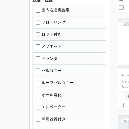
設備・仕様
室内洗濯機置場
フローリング
賃貸
ロフト付き
メゾネット
ベランダ
バルコニー
アン
です
ルーフバルコニー
も広
オール電化
エレベーター
照明器具付き
賃貸