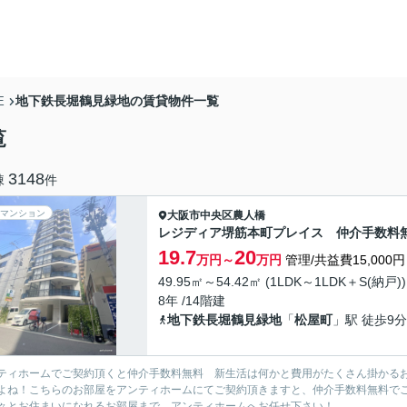
地下鉄長堀鶴見緑地の賃貸物件一覧
E
覧
3148
棟
件
マンション
大阪市中央区
農人橋
レジディア堺筋本町プレイス 仲介手数料
19.7
20
万円～
万円
管理/共益費15,000円
49.95㎡～54.42㎡ (1LDK～1LDK＋S(納戸))
8年 /14階建
地下鉄長堀鶴見緑地
「
松屋町
」駅 徒歩9分
ティホームでご契約頂くと仲介手数料無料 新生活は何かと費用がたくさん掛かる
よね！こちらのお部屋をアンティホームにてご契約頂きますと、仲介手数料無料で
々とお住まいになれるお部屋まで、アンティホームへお任せ下さい！