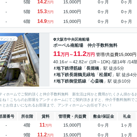
14.2
-
5階
15,000円
0ヶ月
0ヶ月
万円
15.3
-
5階
15,000円
0ヶ月
0ヶ月
万円
14.9
-
6階
15,000円
0ヶ月
0ヶ月
万円
マンション
大阪市中央区
南船場
ボーベル南船場 仲介手数料無料
11
11.2
万円～
万円
管理/共益費15,000円
40.16㎡～42.82㎡ (1R～1DK) /築14年 /14
地下鉄堺筋線
「
長堀橋
」駅 徒歩5分
地下鉄長堀鶴見緑地
「
松屋町
」駅 徒歩4分
地下鉄御堂筋線
「
心斎橋
」駅 徒歩10分
ティホームでご契約頂くと仲介手数料無料 新生活は何かと費用がたくさん掛かる
よね！こちらのお部屋をアンティホームにてご契約頂きますと、仲介手数料無料で
々とお住まいになれるお部屋まで、アンティホームへお任せ下さい！
部屋番号
所在階
賃料
管理費・共益費
敷金/保証金
礼金
11
-
4階
15,000円
0ヶ月
1ヶ月
万円
11.2
-
9階
15,000円
0ヶ月
1ヶ月
万円