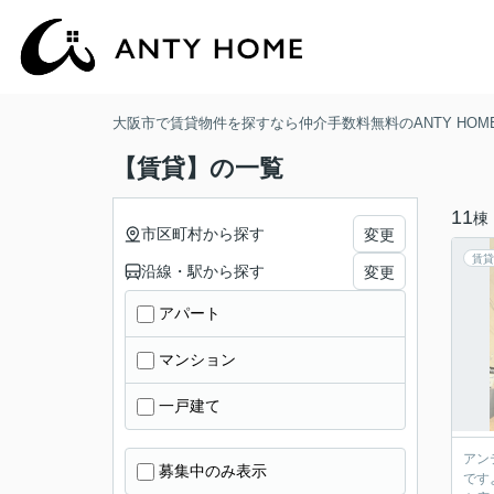
大阪市で賃貸物件を探すなら仲介手数料無料のANTY HOM
【賃貸】の一覧
11
棟
市区町村から探す
変更
賃貸
沿線・駅から探す
変更
アパート
マンション
一戸建て
アン
募集中のみ表示
です