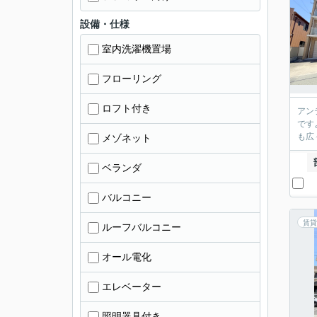
設備・仕様
室内洗濯機置場
フローリング
ロフト付き
アン
です
も広
メゾネット
ベランダ
バルコニー
賃貸
ルーフバルコニー
オール電化
エレベーター
照明器具付き