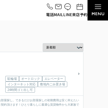
電話
MAIL
LINE
来店予約
駐輪場
オートロック
エレベーター
インターネット対応
敷地内ごみ置き場
24時間ゴミ出し可
お部屋探し。できるだけお部屋探しの初期費用は安く抑えたい
ご契約頂けます！ひとり暮らしに最適な賃貸物件から大家族で