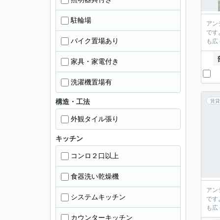
駐輪場
アン
です
バイク置場あり
も広
家具・家電付き
洗濯機置場有
構造・工法
賃貸
外観タイル張り
キッチン
コンロ２口以上
食器洗い乾燥機
アン
システムキッチン
です
も広
カウンターキッチン