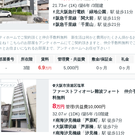
21.73㎡ (1K) /築6年 /3階建
北大阪急行電鉄
「
緑地公園
」駅 徒歩11分
阪急千里線
「
関大前
」駅 徒歩11分
阪急千里線
「
千里山
」駅 徒歩21分
ティホームでご契約頂くと仲介手数料無料 新生活は何かと費用がたくさん掛かる
よね！こちらのお部屋をアンティホームにてご契約頂きますと、仲介手数料無料で
々とお住まいになれるお部屋まで、アンティホームへお任せ下さい！
部屋番号
所在階
賃料
管理費・共益費
敷金/保証金
礼金
6.9
-
3階
5,000円
0ヶ月
0ヶ月
万円
マンション
大阪市浪速区
塩草
ファーストフィオーレ難波フォート 仲介
料無料
8
万円
管理/共益費10,000円
32.07㎡ (1DK) /築5年 /10階建
南海汐見橋線
「
芦原町
」駅 徒歩7分
大阪環状線
「
芦原橋
」駅 徒歩7分
南海汐見橋線
「
汐見橋
」駅 徒歩11分