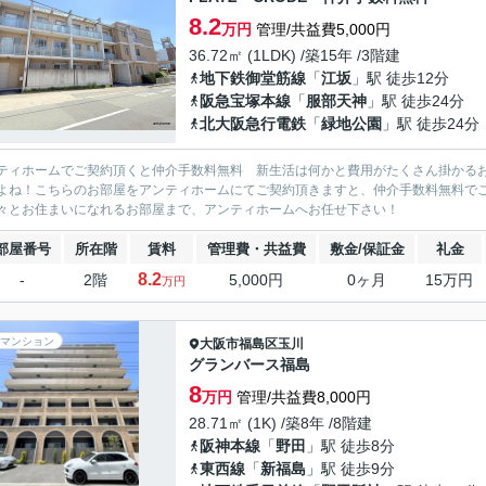
8.2
万円
管理/共益費5,000円
36.72㎡ (1LDK) /築15年 /3階建
地下鉄御堂筋線
「
江坂
」駅 徒歩12分
阪急宝塚本線
「
服部天神
」駅 徒歩24分
北大阪急行電鉄
「
緑地公園
」駅 徒歩24分
ティホームでご契約頂くと仲介手数料無料 新生活は何かと費用がたくさん掛かる
よね！こちらのお部屋をアンティホームにてご契約頂きますと、仲介手数料無料で
々とお住まいになれるお部屋まで、アンティホームへお任せ下さい！
部屋番号
所在階
賃料
管理費・共益費
敷金/保証金
礼金
8.2
-
2階
5,000円
0ヶ月
15万円
万円
マンション
大阪市福島区
玉川
グランバース福島
8
万円
管理/共益費8,000円
28.71㎡ (1K) /築8年 /8階建
阪神本線
「
野田
」駅 徒歩8分
東西線
「
新福島
」駅 徒歩9分