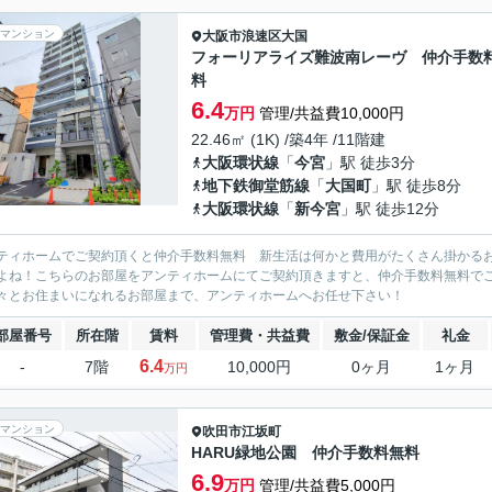
マンション
大阪市浪速区
大国
フォーリアライズ難波南レーヴ 仲介手数
料
6.4
万円
管理/共益費10,000円
22.46㎡ (1K) /築4年 /11階建
大阪環状線
「
今宮
」駅 徒歩3分
地下鉄御堂筋線
「
大国町
」駅 徒歩8分
大阪環状線
「
新今宮
」駅 徒歩12分
ティホームでご契約頂くと仲介手数料無料 新生活は何かと費用がたくさん掛かる
よね！こちらのお部屋をアンティホームにてご契約頂きますと、仲介手数料無料で
々とお住まいになれるお部屋まで、アンティホームへお任せ下さい！
部屋番号
所在階
賃料
管理費・共益費
敷金/保証金
礼金
6.4
-
7階
10,000円
0ヶ月
1ヶ月
万円
マンション
吹田市
江坂町
HARU緑地公園 仲介手数料無料
6.9
万円
管理/共益費5,000円