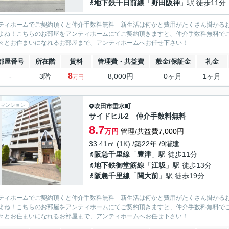
地下鉄千日前線
「
野田阪神
」駅 徒歩11分
ティホームでご契約頂くと仲介手数料無料 新生活は何かと費用がたくさん掛かる
よね！こちらのお部屋をアンティホームにてご契約頂きますと、仲介手数料無料で
々とお住まいになれるお部屋まで、アンティホームへお任せ下さい！
部屋番号
所在階
賃料
管理費・共益費
敷金/保証金
礼金
8
-
3階
8,000円
0ヶ月
1ヶ月
万円
マンション
吹田市
垂水町
サイドヒル2 仲介手数料無料
8.7
万円
管理/共益費7,000円
33.41㎡ (1K) /築22年 /9階建
阪急千里線
「
豊津
」駅 徒歩11分
地下鉄御堂筋線
「
江坂
」駅 徒歩13分
阪急千里線
「
関大前
」駅 徒歩19分
ティホームでご契約頂くと仲介手数料無料 新生活は何かと費用がたくさん掛かる
よね！こちらのお部屋をアンティホームにてご契約頂きますと、仲介手数料無料で
々とお住まいになれるお部屋まで、アンティホームへお任せ下さい！