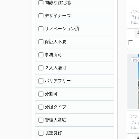
閑静な住宅地
アン
デザイナーズ
です
も広
リノベーション済
保証人不要
事務所可
賃貸
２人入居可
バリアフリー
分割可
分譲タイプ
アン
管理人常駐
です
も広
眺望良好