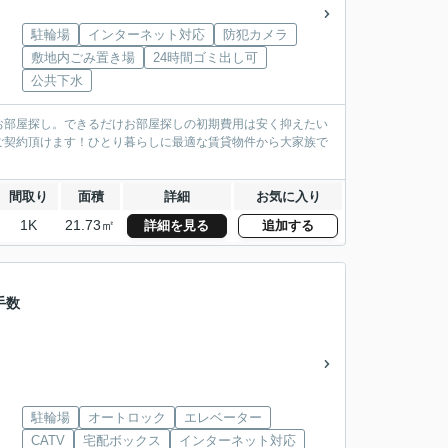
駐輪場
インターネット対応
防犯カメラ
敷地内ごみ置き場
24時間ゴミ出し可
公共下水
お部屋探し。できるだけお部屋探しの初期費用は安く抑えたい
ご契約頂けます！ひとり暮らしに最適な賃貸物件から大家族で
間取り
面積
詳細
お気に入り
1K
21.73㎡
詳細を見る
追加する
手数
駐輪場
オートロック
エレベーター
CATV
宅配ボックス
インターネット対応