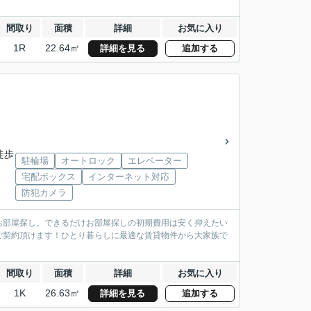
間取り
面積
詳細
お気に入り
1R
22.64㎡
詳細を見る
追加する
徒歩
駐輪場
オートロック
エレベーター
宅配ボックス
インターネット対応
防犯カメラ
お部屋探し。できるだけお部屋探しの初期費用は安く抑えたい
ご契約頂けます！ひとり暮らしに最適な賃貸物件から大家族で
間取り
面積
詳細
お気に入り
1K
26.63㎡
詳細を見る
追加する