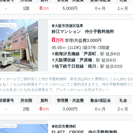
8
-
1階
5,000円
0ヶ月
1ヶ月
万円
マンション
大阪市浪速区
塩草
鈴江マンション 仲介手数料無料
8
万円
管理/共益費3,000円
45.00㎡ (1LDK) /築37年 /3階建
南海汐見橋線
「
芦原町
」駅 徒歩6分
大阪環状線
「
芦原橋
」駅 徒歩6分
地下鉄千日前線
「
桜川
」駅 徒歩10分
ティホームでご契約頂くと仲介手数料無料 新生活は何かと費用がたくさん掛かる
よね！こちらのお部屋をアンティホームにてご契約頂きますと、仲介手数料無料で
々とお住まいになれるお部屋まで、アンティホームへお任せ下さい！
部屋番号
所在階
賃料
管理費・共益費
敷金/保証金
礼金
8
-
2階
3,000円
0ヶ月
2ヶ月
万円
マンション
吹田市
豊津町
FLATZ CRODE 仲介手数料無料