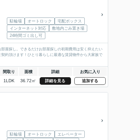
駐輪場
オートロック
宅配ボックス
インターネット対応
敷地内ごみ置き場
24時間ゴミ出し可
お部屋探し。できるだけお部屋探しの初期費用は安く抑えたい
ご契約頂けます！ひとり暮らしに最適な賃貸物件から大家族で
間取り
面積
詳細
お気に入り
1LDK
36.72㎡
詳細を見る
追加する
駐輪場
オートロック
エレベーター