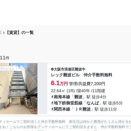
【賃貸】の一覧
E
11
件
マンション
大阪市浪速区
難波中
レック難波ビル 仲介手数料無料
6.1
万円
管理/共益費7,200円
22.64㎡ (1R) /築40年 /11階建
南海本線
「
難波
」駅 徒歩4分
地下鉄御堂筋線
「
なんば
」駅 徒歩5分
関西本線
「
ＪＲ難波
」駅 徒歩11分
ティホームでご契約頂くと仲介手数料無料 新生活は何かと費用がたくさん掛かる
よね！こちらのお部屋をアンティホームにてご契約頂きますと、仲介手数料無料で