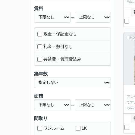
も広
賃料
～
敷金・保証金なし
賃貸
礼金・敷引なし
共益費・管理費込み
築年数
面積
アン
です
～
も広
間取り
ワンルーム
1K