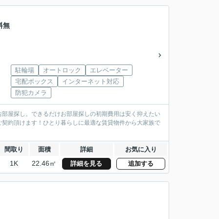
料無
駐輪場
オートロック
エレベーター
宅配ボックス
インターネット対応
防犯カメラ
お部屋探し。できるだけお部屋探しの初期費用は安く抑えたい
ご契約頂けます！ひとり暮らしに最適な賃貸物件から大家族で
間取り
面積
詳細
お気に入り
1K
22.46㎡
詳細を見る
追加する