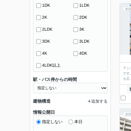
1DK
1LDK
賃貸
2K
2DK
2LDK
3K
3DK
3LDK
4K
4DK
4LDK以上
アン
です
も広
駅・バス停からの時間
建物構造
追加する
情報公開日
賃貸
指定しない
本日