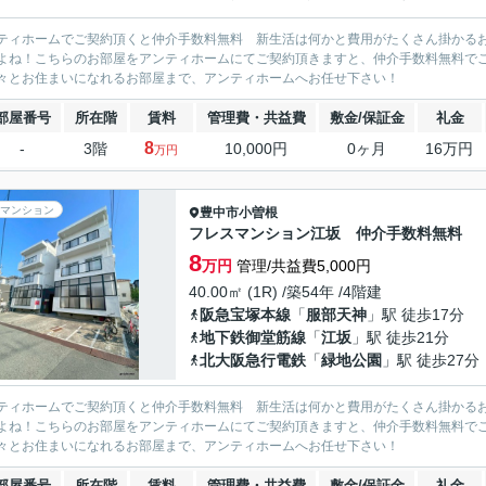
ティホームでご契約頂くと仲介手数料無料 新生活は何かと費用がたくさん掛かる
よね！こちらのお部屋をアンティホームにてご契約頂きますと、仲介手数料無料で
々とお住まいになれるお部屋まで、アンティホームへお任せ下さい！
部屋番号
所在階
賃料
管理費・共益費
敷金/保証金
礼金
8
-
3階
10,000円
0ヶ月
16万円
万円
マンション
豊中市
小曽根
フレスマンション江坂 仲介手数料無料
8
万円
管理/共益費5,000円
40.00㎡ (1R) /築54年 /4階建
阪急宝塚本線
「
服部天神
」駅 徒歩17分
地下鉄御堂筋線
「
江坂
」駅 徒歩21分
北大阪急行電鉄
「
緑地公園
」駅 徒歩27分
ティホームでご契約頂くと仲介手数料無料 新生活は何かと費用がたくさん掛かる
よね！こちらのお部屋をアンティホームにてご契約頂きますと、仲介手数料無料で
々とお住まいになれるお部屋まで、アンティホームへお任せ下さい！
部屋番号
所在階
賃料
管理費・共益費
敷金/保証金
礼金