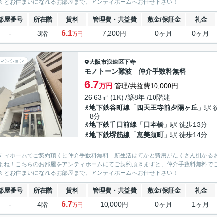
々とお住まいになれるお部屋まで、アンティホームへお任せ下さい！
部屋番号
所在階
賃料
管理費・共益費
敷金/保証金
礼金
6.1
-
3階
7,200円
0ヶ月
0ヶ月
万円
マンション
大阪市浪速区
下寺
モノトーン難波 仲介手数料無料
6.7
万円
管理/共益費10,000円
26.63㎡ (1K) /築8年 /10階建
地下鉄谷町線
「
四天王寺前夕陽ヶ丘
」駅 
8分
地下鉄千日前線
「
日本橋
」駅 徒歩13分
地下鉄堺筋線
「
恵美須町
」駅 徒歩14分
ティホームでご契約頂くと仲介手数料無料 新生活は何かと費用がたくさん掛かる
よね！こちらのお部屋をアンティホームにてご契約頂きますと、仲介手数料無料で
々とお住まいになれるお部屋まで、アンティホームへお任せ下さい！
部屋番号
所在階
賃料
管理費・共益費
敷金/保証金
礼金
6.7
-
4階
10,000円
0ヶ月
1ヶ月
万円