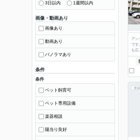
3日以内
1週間以内
画像・動画あり
画像あり
アン
動画あり
です
も広
パノラマあり
条件
条件
賃貸
ペット飼育可
ペット専用設備
楽器相談
陽当り良好