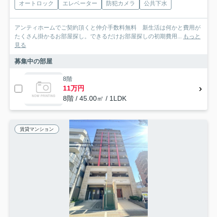
オートロック
エレベーター
防犯カメラ
公共下水
アンティホームでご契約頂くと仲介手数料無料 新生活は何かと費用が
たくさん掛かるお部屋探し。できるだけお部屋探しの初期費用...
もっと
見る
募集中の部屋
8階
11万円
8階 / 45.00㎡ / 1LDK
賃貸マンション