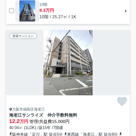
10階
8.3万円
10階 / 25.27㎡ / 1K
賃貸マンション
大阪市福島区海老江
海老江サンライズ 仲介手数料無料
12.2
万円
管理/共益費15,000円
40.04㎡ (1LDK) /築15年 /7階建
阪神本線「淀川」駅 徒歩5分
東西線「海老江」駅 徒歩8分
地下鉄