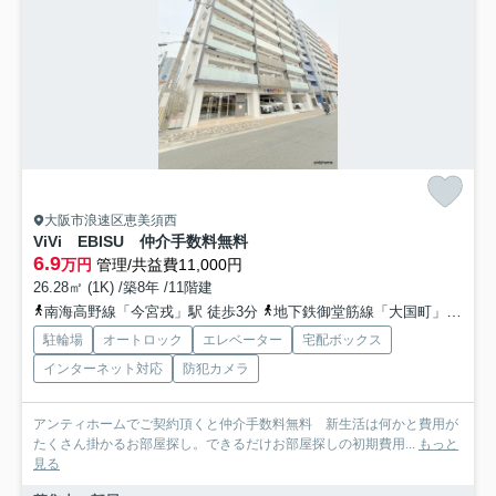
大阪市浪速区恵美須西
ViVi EBISU 仲介手数料無料
6.9
万円
管理/共益費11,000円
26.28㎡ (1K) /築8年 /11階建
南海高野線「今宮戎」駅 徒歩3分
地下鉄御堂筋線「大国町」駅 徒歩8分
駐輪場
オートロック
エレベーター
宅配ボックス
インターネット対応
防犯カメラ
アンティホームでご契約頂くと仲介手数料無料 新生活は何かと費用が
たくさん掛かるお部屋探し。できるだけお部屋探しの初期費用...
もっと
見る