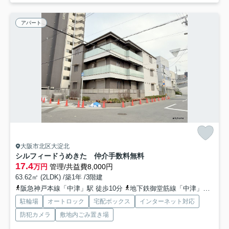
アパート
大阪市北区大淀北
シルフィードうめきた 仲介手数料無料
17.4
万円
管理/共益費8,000円
63.62㎡ (2LDK) /築1年 /3階建
阪急神戸本線「中津」駅 徒歩10分
地下鉄御堂筋線「中津」駅 徒歩17分
駐輪場
オートロック
宅配ボックス
インターネット対応
防犯カメラ
敷地内ごみ置き場