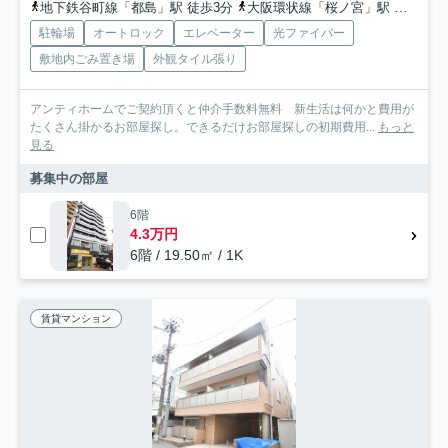
地下鉄谷町線「都島」駅 徒歩3分
大阪環状線「桜ノ宮」駅 徒歩12分
駐輪場
オートロック
エレベーター
光ファイバー
敷地内ごみ置き場
外観タイル張り
アンティホームでご契約頂くと仲介手数料無料 新生活は何かと費用が
たくさん掛かるお部屋探し。できるだけお部屋探しの初期費用...
もっと
見る
募集中の部屋
6階
4.3万円
6階 / 19.50㎡ / 1K
賃貸マンション