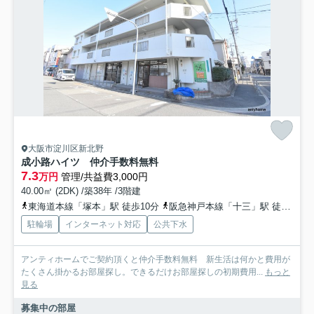
大阪市淀川区新北野
成小路ハイツ 仲介手数料無料
7.3
万円
管理/共益費3,000円
40.00㎡ (2DK) /築38年 /3階建
東海道本線「塚本」駅 徒歩10分
阪急神戸本線「十三」駅 徒歩14分
駐輪場
インターネット対応
公共下水
アンティホームでご契約頂くと仲介手数料無料 新生活は何かと費用が
たくさん掛かるお部屋探し。できるだけお部屋探しの初期費用...
もっと
見る
募集中の部屋