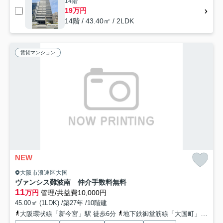
14階
19万円
14階 / 43.40㎡ / 2LDK
賃貸マンション
NEW
大阪市浪速区大国
ヴァンシス難波南 仲介手数料無料
11
万円
管理/共益費10,000円
45.00㎡ (1LDK) /築27年 /10階建
大阪環状線「新今宮」駅 徒歩6分
地下鉄御堂筋線「大国町」駅 徒歩8分