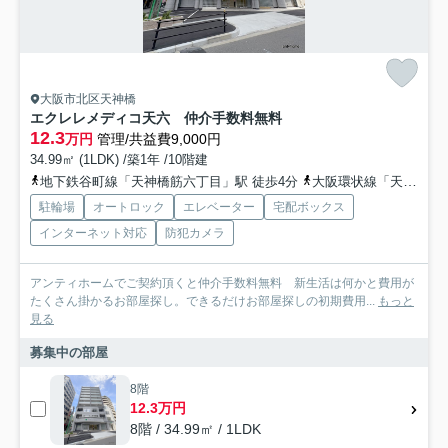
大阪市北区天神橋
エクレレメディコ天六 仲介手数料無料
12.3
万円
管理/共益費9,000円
34.99㎡ (1LDK) /築1年 /10階建
地下鉄谷町線「天神橋筋六丁目」駅 徒歩4分
大阪環状線「天満」駅 徒歩12分
駐輪場
オートロック
エレベーター
宅配ボックス
インターネット対応
防犯カメラ
アンティホームでご契約頂くと仲介手数料無料 新生活は何かと費用が
たくさん掛かるお部屋探し。できるだけお部屋探しの初期費用...
もっと
見る
募集中の部屋
8階
12.3万円
8階 / 34.99㎡ / 1LDK