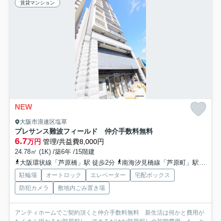
賃貸マンション
NEW
大阪市浪速区塩草
プレサンス難波フィールド 仲介手数料無料
6.7
万円
管理/共益費8,000円
24.78㎡ (1K) /築6年 /15階建
大阪環状線「芦原橋」駅 徒歩2分
南海汐見橋線「芦原町」駅 徒歩5分
駐輪場
オートロック
エレベーター
宅配ボックス
防犯カメラ
敷地内ごみ置き場
アンティホームでご契約頂くと仲介手数料無料 新生活は何かと費用が