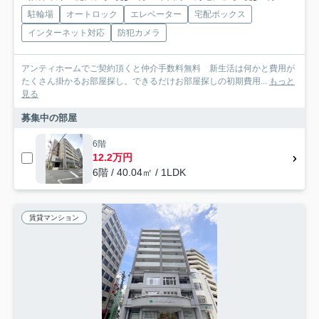
駐輪場
オートロック
エレベーター
宅配ボックス
インターネット対応
防犯カメラ
アンティホームでご契約頂くと仲介手数料無料 新生活は何かと費用が
たくさん掛かるお部屋探し。できるだけお部屋探しの初期費用...
もっと
見る
募集中の部屋
6階
12.2万円
6階 / 40.04㎡ / 1LDK
賃貸マンション