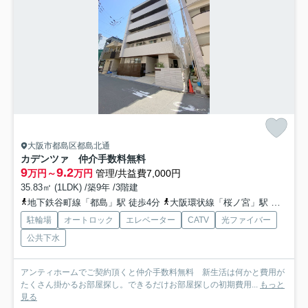
大阪市都島区都島北通
カデンツァ 仲介手数料無料
9
9.2
万円～
万円
管理/共益費7,000円
35.83㎡ (1LDK) /築9年 /3階建
地下鉄谷町線「都島」駅 徒歩4分
大阪環状線「桜ノ宮」駅 徒歩14分
駐輪場
オートロック
エレベーター
CATV
光ファイバー
公共下水
アンティホームでご契約頂くと仲介手数料無料 新生活は何かと費用が
たくさん掛かるお部屋探し。できるだけお部屋探しの初期費用...
もっと
見る