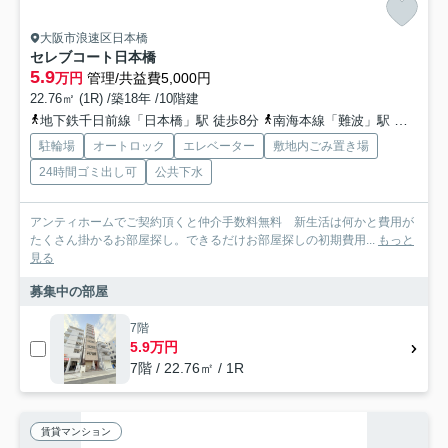
大阪市浪速区日本橋
セレブコート日本橋
5.9
万円
管理/共益費5,000円
22.76㎡ (1R) /築18年 /10階建
地下鉄千日前線「日本橋」駅 徒歩8分
南海本線「難波」駅 徒歩9分
駐輪場
オートロック
エレベーター
敷地内ごみ置き場
24時間ゴミ出し可
公共下水
アンティホームでご契約頂くと仲介手数料無料 新生活は何かと費用が
たくさん掛かるお部屋探し。できるだけお部屋探しの初期費用...
もっと
見る
募集中の部屋
7階
5.9万円
7階 / 22.76㎡ / 1R
賃貸マンション