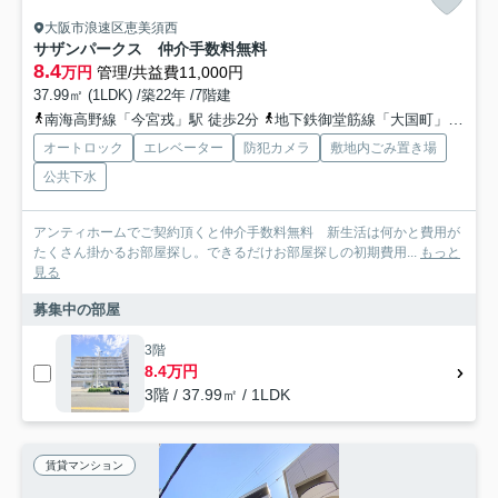
大阪市浪速区恵美須西
サザンパークス 仲介手数料無料
8.4
万円
管理/共益費11,000円
37.99㎡ (1LDK) /築22年 /7階建
南海高野線「今宮戎」駅 徒歩2分
地下鉄御堂筋線「大国町」駅 徒歩7分
オートロック
エレベーター
防犯カメラ
敷地内ごみ置き場
公共下水
アンティホームでご契約頂くと仲介手数料無料 新生活は何かと費用が
たくさん掛かるお部屋探し。できるだけお部屋探しの初期費用...
もっと
見る
募集中の部屋
3階
8.4万円
3階 / 37.99㎡ / 1LDK
賃貸マンション