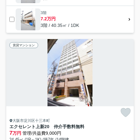
3階
7.2万円
3階 / 40.35㎡ / 1DK
賃貸マンション
大阪市淀川区十三本町
エクセレント上新20 仲介手数料無料
7
万円
管理/共益費9,000円
24.45㎡ (1R～1K) /築7年 /14階建