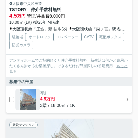
大阪市中央区玉造
TSTORY 仲介手数料無料
4.5
万円
管理/共益費8,000円
18.00㎡ (1K) /築25年 /4階建
大阪環状線「玉造」駅 徒歩6分
大阪環状線「森ノ宮」駅 徒歩9分
駐輪場
オートロック
エレベーター
CATV
宅配ボックス
防犯カメラ
アンティホームでご契約頂くと仲介手数料無料 新生活は何かと費用が
たくさん掛かるお部屋探し。できるだけお部屋探しの初期費用...
もっと
見る
募集中の部屋
3階
4.5万円
3階 / 18.00㎡ / 1K
賃貸マンション