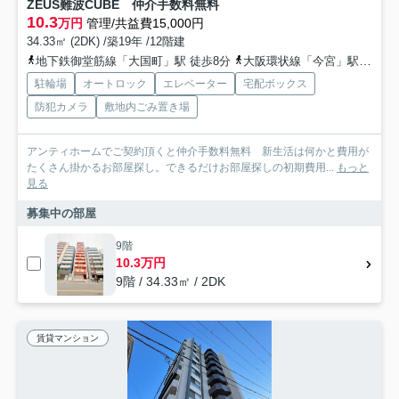
ZEUS難波CUBE 仲介手数料無料
10.3
万円
管理/共益費15,000円
34.33㎡ (2DK) /築19年 /12階建
地下鉄御堂筋線「大国町」駅 徒歩8分
大阪環状線「今宮」駅 徒歩10分
駐輪場
オートロック
エレベーター
宅配ボックス
防犯カメラ
敷地内ごみ置き場
アンティホームでご契約頂くと仲介手数料無料 新生活は何かと費用が
たくさん掛かるお部屋探し。できるだけお部屋探しの初期費用...
もっと
見る
募集中の部屋
9階
10.3万円
9階 / 34.33㎡ / 2DK
賃貸マンション