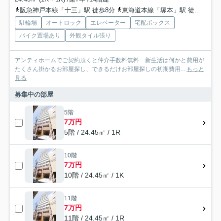
阪急神戸本線「十三」駅 徒歩8分
東海道本線「塚本」駅 徒歩17分
駐輪場
オートロック
エレベーター
宅配ボックス
バイク置場あり
外観タイル張り
アンティホームでご契約頂くと仲介手数料無料 新生活は何かと費用が
たくさん掛かるお部屋探し、できるだけお部屋探しの初期費用...
もっと
見る
募集中の部屋
5階
7万円
5階 / 24.45㎡ / 1R
10階
7万円
10階 / 24.45㎡ / 1K
11階
7万円
11階 / 24.45㎡ / 1R