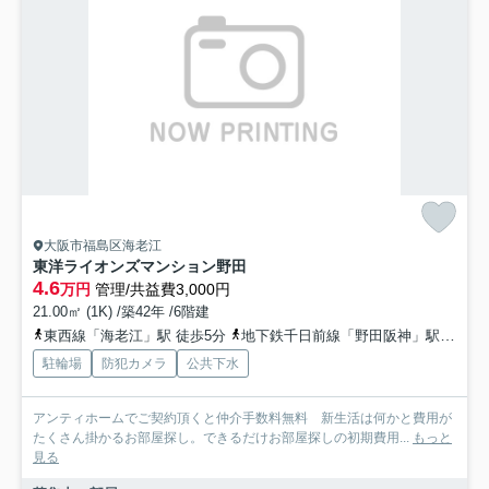
大阪市福島区海老江
東洋ライオンズマンション野田
4.6
万円
管理/共益費3,000円
21.00㎡ (1K) /築42年 /6階建
東西線「海老江」駅 徒歩5分
地下鉄千日前線「野田阪神」駅 徒歩5分
駐輪場
防犯カメラ
公共下水
アンティホームでご契約頂くと仲介手数料無料 新生活は何かと費用が
たくさん掛かるお部屋探し。できるだけお部屋探しの初期費用...
もっと
見る