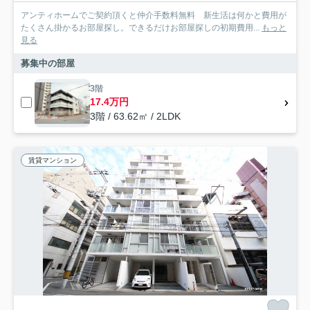
アンティホームでご契約頂くと仲介手数料無料 新生活は何かと費用が
たくさん掛かるお部屋探し。できるだけお部屋探しの初期費用...
もっと
見る
募集中の部屋
3階
17.4万円
3階 / 63.62㎡ / 2LDK
賃貸マンション