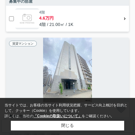
募集中の部屋
4階
4.6万円
4階 / 21.00㎡ / 1K
賃貸マンション
当サイトでは、お客様の当サイト利用状況把握、サービス向上検討を目的と
して、クッキー（Cookie）を使用しています。
詳しくは、当社の
「Cookieの取扱いについて」
をご確認ください。
大阪市浪速区下寺
メロディーハイム夕陽丘 仲介手数料無料
閉じる
検索条件を変更
まとめてお問い合わせ
6.2
万円
管理/共益費8,000円
33.54㎡ (1K) /築32年 /13階建