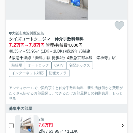
大阪市東淀川区柴島
タイズコートクニジマ 仲介手数料無料
7.2
7.8
万円～
万円
管理/共益費4,000円
40.35㎡～53.95㎡ (1DK～1LDK) /築19年 /3階建
阪急千里線「柴島」駅 徒歩4分
阪急京都本線「崇禅寺」駅 徒歩11分
駐輪場
オートロック
CATV
宅配ボックス
インターネット対応
防犯カメラ
アンティホームでご契約頂くと仲介手数料無料 新生活は何かと費用が
たくさん掛かるお部屋探し。できるだけお部屋探しの初期費用...
もっと
見る
募集中の部屋
2階
7.8万円
2階 / 53.95㎡ / 1LDK