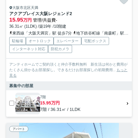
大阪市北区天満
アクアプレイス大阪レジェンド2
15.95
万円
管理/共益費-
36.31㎡ (1LDK) /築19年 /10階建
東西線「大阪天満宮」駅 徒歩7分
地下鉄谷町線「南森町」駅 徒歩9分
駐輪場
オートロック
エレベーター
宅配ボックス
インターネット対応
防犯カメラ
アンティホームでご契約頂くと仲介手数料無料 新生活は何かと費用が
たくさん掛かるお部屋探し。できるだけお部屋探しの初期費用...
もっと
見る
募集中の部屋
7階
15.95万円
7階 / 36.31㎡ / 1LDK
アパート