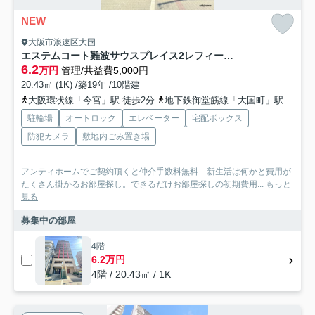
NEW
大阪市浪速区大国
エステムコート難波サウスプレイス2レフィーナ 仲介手数料無料
6.2
万円
管理/共益費5,000円
20.43㎡ (1K) /築19年 /10階建
大阪環状線「今宮」駅 徒歩2分
地下鉄御堂筋線「大国町」駅 徒歩7分
駐輪場
オートロック
エレベーター
宅配ボックス
防犯カメラ
敷地内ごみ置き場
アンティホームでご契約頂くと仲介手数料無料 新生活は何かと費用が
たくさん掛かるお部屋探し。できるだけお部屋探しの初期費用...
もっと
見る
募集中の部屋
4階
6.2万円
4階 / 20.43㎡ / 1K