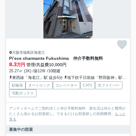
大阪市福島区海老江
Pi’ece charmante Fukushima 仲介手数料無料
8.3
万円
管理/共益費10,000円
25.27㎡ (1K) /築12年 /10階建
東西線「海老江」駅 徒歩5分
地下鉄千日前線「野田阪神」駅 徒歩7分
駐輪場
オートロック
エレベーター
CATV
光ファイバー
宅配ボックス
アンティホームでご契約頂くと仲介手数料無料 新生活は何かと費用が
たくさん掛かるお部屋探し。できるだけお部屋探しの初期費用...
もっと
見る
募集中の部屋