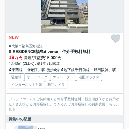
NEW
大阪市福島区海老江
S-RESIDENCE福島diverse 仲介手数料無料
19
万円
管理/共益費15,000円
43.40㎡ (2LDK) /築1年 /15階建
東西線「海老江」駅 徒歩4分
地下鉄千日前線「野田阪神」駅 徒歩4分
駐輪場
オートロック
エレベーター
宅配ボックス
インターネット対応
防犯カメラ
アンティホームでご契約頂くと仲介手数料無料 新生活は何かと費用が
たくさん掛かるお部屋探し。できるだけお部屋探しの初期費用...
もっと
見る
募集中の部屋