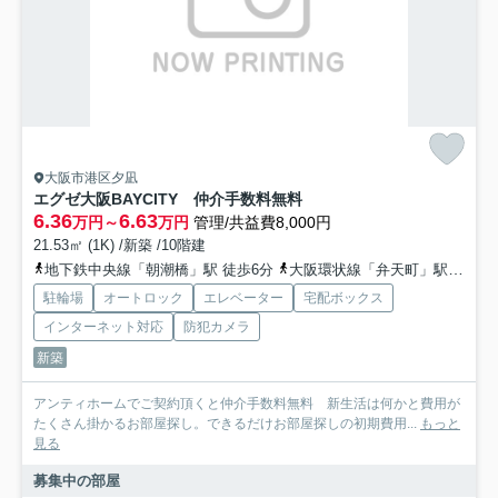
大阪市港区夕凪
エグゼ大阪BAYCITY 仲介手数料無料
6.36
6.63
万円～
万円
管理/共益費8,000円
21.53㎡ (1K) /新築 /10階建
地下鉄中央線「朝潮橋」駅 徒歩6分
大阪環状線「弁天町」駅 徒歩18分
駐輪場
オートロック
エレベーター
宅配ボックス
インターネット対応
防犯カメラ
新築
アンティホームでご契約頂くと仲介手数料無料 新生活は何かと費用が
たくさん掛かるお部屋探し。できるだけお部屋探しの初期費用...
もっと
見る
募集中の部屋