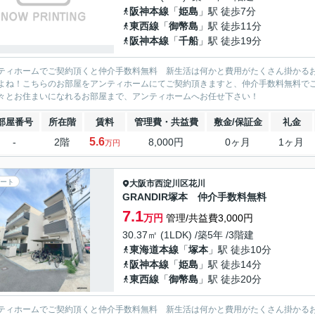
阪神本線
「
姫島
」駅 徒歩7分
東西線
「
御幣島
」駅 徒歩11分
阪神本線
「
千船
」駅 徒歩19分
ティホームでご契約頂くと仲介手数料無料 新生活は何かと費用がたくさん掛かる
よね！こちらのお部屋をアンティホームにてご契約頂きますと、仲介手数料無料で
々とお住まいになれるお部屋まで、アンティホームへお任せ下さい！
部屋番号
所在階
賃料
管理費・共益費
敷金/保証金
礼金
5.6
-
2階
8,000円
0ヶ月
1ヶ月
万円
ート
大阪市西淀川区
花川
GRANDIR塚本 仲介手数料無料
7.1
万円
管理/共益費3,000円
30.37㎡ (1LDK) /築5年 /3階建
東海道本線
「
塚本
」駅 徒歩10分
阪神本線
「
姫島
」駅 徒歩14分
東西線
「
御幣島
」駅 徒歩20分
ティホームでご契約頂くと仲介手数料無料 新生活は何かと費用がたくさん掛かる