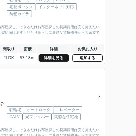
宅配ボックス
インターネット対応
防犯カメラ
お部屋探し。できるだけお部屋探しの初期費用は安く抑えたい
ご契約頂けます！ひとり暮らしに最適な賃貸物件から大家族で
間取り
面積
詳細
お気に入り
2LDK
57.18㎡
詳細を見る
追加する
3分
駐輪場
オートロック
エレベーター
CATV
光ファイバー
閑静な住宅地
お部屋探し。できるだけお部屋探しの初期費用は安く抑えたい
ご契約頂けます！ひとり暮らしに最適な賃貸物件から大家族で