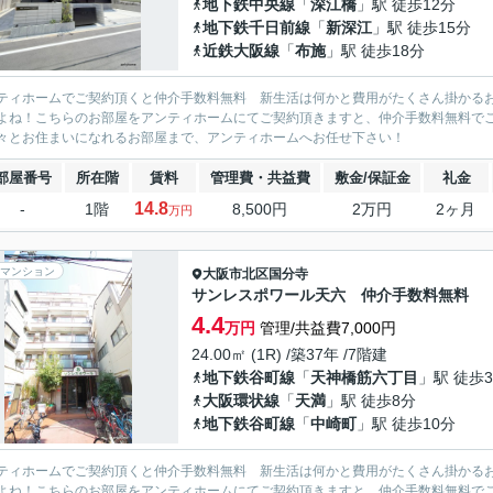
地下鉄中央線
「
深江橋
」駅 徒歩12分
地下鉄千日前線
「
新深江
」駅 徒歩15分
近鉄大阪線
「
布施
」駅 徒歩18分
ティホームでご契約頂くと仲介手数料無料 新生活は何かと費用がたくさん掛かる
よね！こちらのお部屋をアンティホームにてご契約頂きますと、仲介手数料無料で
々とお住まいになれるお部屋まで、アンティホームへお任せ下さい！
部屋番号
所在階
賃料
管理費・共益費
敷金/保証金
礼金
14.8
-
1階
8,500円
2万円
2ヶ月
万円
マンション
大阪市北区
国分寺
サンレスポワール天六 仲介手数料無料
4.4
万円
管理/共益費7,000円
24.00㎡ (1R) /築37年 /7階建
地下鉄谷町線
「
天神橋筋六丁目
」駅 徒歩
大阪環状線
「
天満
」駅 徒歩8分
地下鉄谷町線
「
中崎町
」駅 徒歩10分
ティホームでご契約頂くと仲介手数料無料 新生活は何かと費用がたくさん掛かる
よね！こちらのお部屋をアンティホームにてご契約頂きますと、仲介手数料無料で