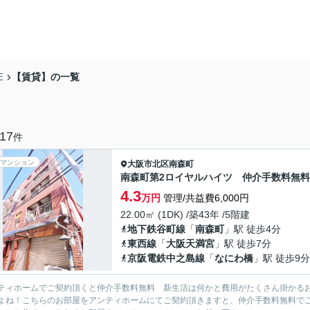
【賃貸】の一覧
E
17
件
マンション
大阪市北区
南森町
南森町第2ロイヤルハイツ 仲介手数料無料
4.3
万円
管理/共益費6,000円
22.00㎡ (1DK) /築43年 /5階建
地下鉄谷町線
「
南森町
」駅 徒歩4分
東西線
「
大阪天満宮
」駅 徒歩7分
京阪電鉄中之島線
「
なにわ橋
」駅 徒歩9分
ティホームでご契約頂くと仲介手数料無料 新生活は何かと費用がたくさん掛かる
よね！こちらのお部屋をアンティホームにてご契約頂きますと、仲介手数料無料で