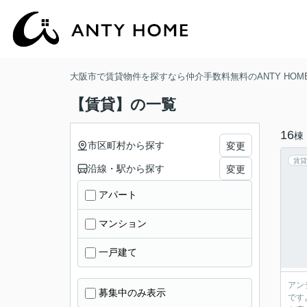
大阪市で賃貸物件を探すなら仲介手数料無料のANTY HOM
【賃貸】の一覧
16
棟
市区町村から探す
変更
賃貸
沿線・駅から探す
変更
アパート
マンション
一戸建て
アン
募集中のみ表示
です