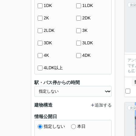
1DK
1LDK
賃貸
2K
2DK
2LDK
3K
3DK
3LDK
4K
4DK
アン
です
4LDK以上
も広
駅・バス停からの時間
建物構造
追加する
賃貸
情報公開日
指定しない
本日