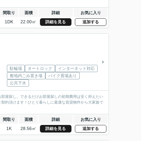
間取り
面積
詳細
お気に入り
1DK
22.00㎡
詳細を見る
追加する
駐輪場
オートロック
インターネット対応
敷地内ごみ置き場
バイク置場あり
公共下水
お部屋探し。できるだけお部屋探しの初期費用は安く抑えたい
ご契約頂けます！ひとり暮らしに最適な賃貸物件から大家族で
間取り
面積
詳細
お気に入り
1K
28.56㎡
詳細を見る
追加する