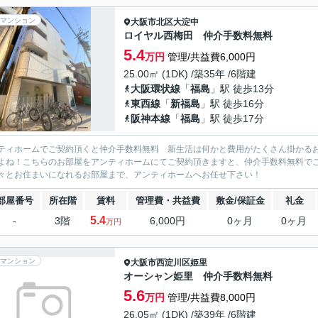
マンション
大阪市北区
大淀中
ロイヤル西梅田 仲介手数料無料
5.4
万円
管理/共益費6,000円
25.00㎡ (1DK) /築35年 /6階建
大阪環状線
「
福島
」駅 徒歩13分
東西線
「
新福島
」駅 徒歩16分
阪神本線
「
福島
」駅 徒歩17分
ティホームでご契約頂くと仲介手数料無料 新生活は何かと費用がたくさん掛かる
よね！こちらのお部屋をアンティホームにてご契約頂きますと、仲介手数料無料で
々とお住まいになれるお部屋まで、アンティホームへお任せ下さい！
部屋番号
所在階
賃料
管理費・共益費
敷金/保証金
礼金
5.4
-
3階
6,000円
0ヶ月
0ヶ月
万円
マンション
大阪市西淀川区
姫里
オーシャン姫里 仲介手数料無料
5.6
万円
管理/共益費8,000円
26.05㎡ (1DK) /築39年 /6階建