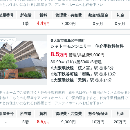
々とお住まいになれるお部屋まで、アンティホームへお任せ下さい！
部屋番号
所在階
賃料
管理費・共益費
敷金/保証金
礼金
4.4
-
1階
7,000円
0ヶ月
0ヶ月
万円
マンション
大阪市都島区
中野町
シャトーモンシェリー 仲介手数料無料
8.5
万円
管理/共益費9,000円
36.99㎡ (1K) /築50年 /6階建
大阪環状線
「
桜ノ宮
」駅 徒歩5分
地下鉄谷町線
「
都島
」駅 徒歩13分
大阪環状線
「
天満
」駅 徒歩14分
ティホームでご契約頂くと仲介手数料無料 新生活は何かと費用がたくさん掛かる
よね！こちらのお部屋をアンティホームにてご契約頂きますと、仲介手数料無料で
々とお住まいになれるお部屋まで、アンティホームへお任せ下さい！
部屋番号
所在階
賃料
管理費・共益費
敷金/保証金
礼金
8.5
-
5階
9,000円
10万円
20万円
万円