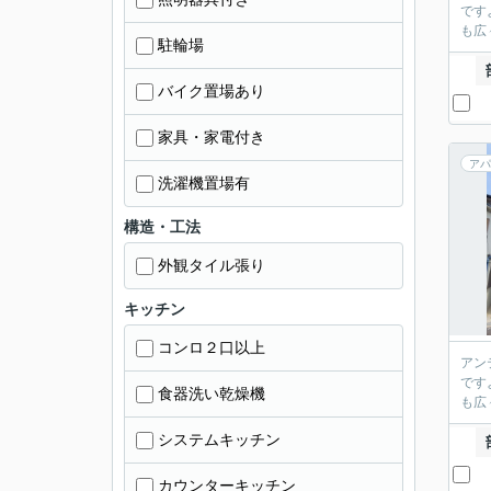
です
も広
駐輪場
バイク置場あり
家具・家電付き
アパ
洗濯機置場有
構造・工法
外観タイル張り
キッチン
コンロ２口以上
アン
です
食器洗い乾燥機
も広
システムキッチン
カウンターキッチン