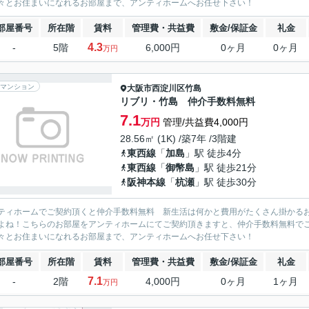
々とお住まいになれるお部屋まで、アンティホームへお任せ下さい！
部屋番号
所在階
賃料
管理費・共益費
敷金/保証金
礼金
4.3
-
5階
6,000円
0ヶ月
0ヶ月
万円
マンション
大阪市西淀川区
竹島
リブリ・竹島 仲介手数料無料
7.1
万円
管理/共益費4,000円
28.56㎡ (1K) /築7年 /3階建
東西線
「
加島
」駅 徒歩4分
東西線
「
御幣島
」駅 徒歩21分
阪神本線
「
杭瀬
」駅 徒歩30分
ティホームでご契約頂くと仲介手数料無料 新生活は何かと費用がたくさん掛かる
よね！こちらのお部屋をアンティホームにてご契約頂きますと、仲介手数料無料で
々とお住まいになれるお部屋まで、アンティホームへお任せ下さい！
部屋番号
所在階
賃料
管理費・共益費
敷金/保証金
礼金
7.1
-
2階
4,000円
0ヶ月
1ヶ月
万円