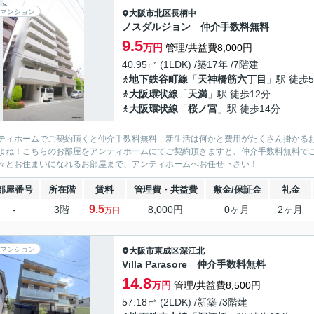
マンション
大阪市北区
長柄中
ノスダルジョン 仲介手数料無料
9.5
万円
管理/共益費8,000円
40.95㎡ (1LDK) /築17年 /7階建
地下鉄谷町線
「
天神橋筋六丁目
」駅 徒歩
大阪環状線
「
天満
」駅 徒歩12分
大阪環状線
「
桜ノ宮
」駅 徒歩14分
ティホームでご契約頂くと仲介手数料無料 新生活は何かと費用がたくさん掛かる
よね！こちらのお部屋をアンティホームにてご契約頂きますと、仲介手数料無料で
々とお住まいになれるお部屋まで、アンティホームへお任せ下さい！
部屋番号
所在階
賃料
管理費・共益費
敷金/保証金
礼金
9.5
-
3階
8,000円
0ヶ月
2ヶ月
万円
マンション
大阪市東成区
深江北
Villa Parasore 仲介手数料無料
14.8
万円
管理/共益費8,500円
57.18㎡ (2LDK) /新築 /3階建