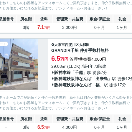
よね！こちらのお部屋をアンティホームにてご契約頂きますと、仲介手数料無料で
々とお住まいになれるお部屋まで、アンティホームへお任せ下さい！
部屋番号
所在階
賃料
管理費・共益費
敷金/保証金
礼金
7.1
-
3階
3,000円
0ヶ月
1ヶ月
万円
ート
大阪市西淀川区
大和田
GRANDIR千船 仲介手数料無料
6.5
万円
管理/共益費4,000円
29.03㎡ (1LDK) /築4年 /3階建
阪神本線
「
千船
」駅 徒歩7分
阪神電鉄阪神なんば
「
出来島
」駅 徒歩12
阪神電鉄阪神なんば
「
福
」駅 徒歩17分
ティホームでご契約頂くと仲介手数料無料 新生活は何かと費用がたくさん掛かる
よね！こちらのお部屋をアンティホームにてご契約頂きますと、仲介手数料無料で
々とお住まいになれるお部屋まで、アンティホームへお任せ下さい！
部屋番号
所在階
賃料
管理費・共益費
敷金/保証金
礼金
6.5
-
3階
4,000円
0ヶ月
1ヶ月
万円