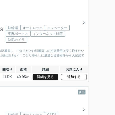
駐輪場
オートロック
エレベーター
5分
宅配ボックス
インターネット対応
防犯カメラ
お部屋探し。できるだけお部屋探しの初期費用は安く抑えたい
ご契約頂けます！ひとり暮らしに最適な賃貸物件から大家族で
間取り
面積
詳細
お気に入り
1LDK
40.95㎡
詳細を見る
追加する
新築
駐輪場
オートロック
CATV