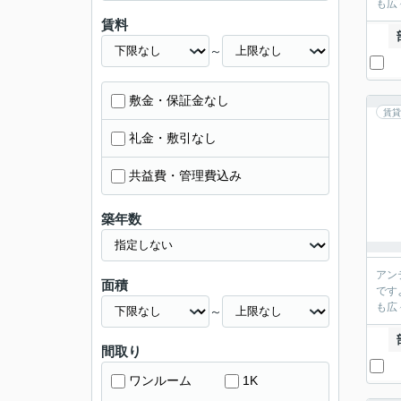
も広
賃料
～
敷金・保証金なし
賃貸
礼金・敷引なし
共益費・管理費込み
築年数
アン
面積
です
も広
～
間取り
ワンルーム
1K