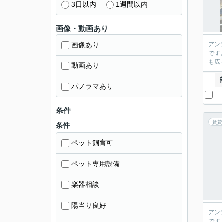
3日以内
1週間以内
画像・動画あり
画像あり
アン
です
も広
動画あり
パノラマあり
条件
賃貸
条件
ペット飼育可
ペット専用設備
楽器相談
陽当り良好
アン
です