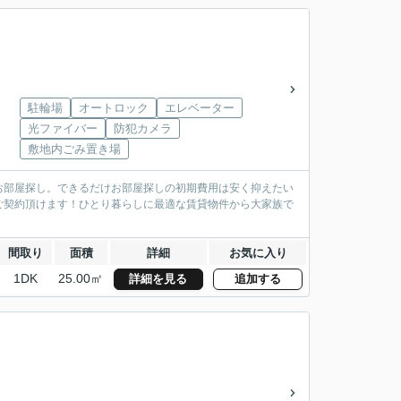
駐輪場
オートロック
エレベーター
光ファイバー
防犯カメラ
敷地内ごみ置き場
お部屋探し。できるだけお部屋探しの初期費用は安く抑えたい
ご契約頂けます！ひとり暮らしに最適な賃貸物件から大家族で
間取り
面積
詳細
お気に入り
1DK
25.00㎡
詳細を見る
追加する