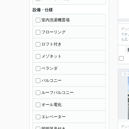
設備・仕様
室内洗濯機置場
アン
フローリング
です
も広
ロフト付き
メゾネット
ベランダ
アパ
バルコニー
ルーフバルコニー
オール電化
エレベーター
アン
照明器具付き