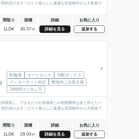
ご契約頂けます！ひとり暮らしに最適な賃貸物件から大家族で
間取り
面積
詳細
お気に入り
1LDK
30.37㎡
詳細を見る
追加する
駐輪場
オートロック
宅配ボックス
インターネット対応
敷地内ごみ置き場
分
24時間ゴミ出し可
お部屋探し。できるだけお部屋探しの初期費用は安く抑えたい
ご契約頂けます！ひとり暮らしに最適な賃貸物件から大家族で
間取り
面積
詳細
お気に入り
1LDK
29.03㎡
詳細を見る
追加する