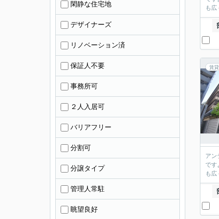
閑静な住宅地
も広
デザイナーズ
リノベーション済
保証人不要
賃貸
事務所可
２人入居可
バリアフリー
分割可
アン
です
分譲タイプ
も広
管理人常駐
眺望良好