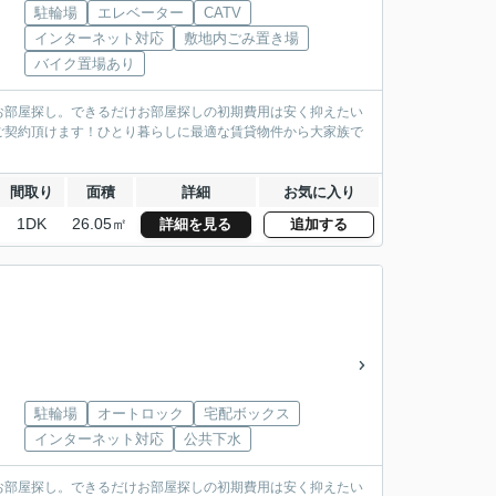
駐輪場
エレベーター
CATV
インターネット対応
敷地内ごみ置き場
バイク置場あり
お部屋探し。できるだけお部屋探しの初期費用は安く抑えたい
ご契約頂けます！ひとり暮らしに最適な賃貸物件から大家族で
間取り
面積
詳細
お気に入り
1DK
26.05㎡
詳細を見る
追加する
駐輪場
オートロック
宅配ボックス
インターネット対応
公共下水
お部屋探し。できるだけお部屋探しの初期費用は安く抑えたい