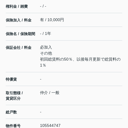
- / -
権利金 / 雑費
有 / 10,000円
保険加入 / 料金
- / 1年
保険名 / 保険期間
必加入
保証会社 / 料金
その他
初回総賃料の50％、以後毎月更新で総賃料の
1％
-
特優賃
仲介 / 一般
取引態様 /
賃貸区分
-
総戸数
105544747
物件番号