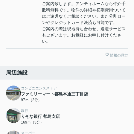
ご案内致します。アンティホームなら仲介手
数料無料です。物件の詳細や初期費用ついて
はご遠慮なくご相談ください。また分割ロー
ンやクレジットカード決済も可能です。
ご案内の際は現地待ち合わせ、送迎サービス
もございます。お気軽にお申し付けくださ
い。
情報の見方
周辺施設
コンビニエンスストア
ファミリーマート都島本通三丁目店
97ｍ（2分）
銀行
りそな銀行 都島支店
169ｍ（3分）
スーパー