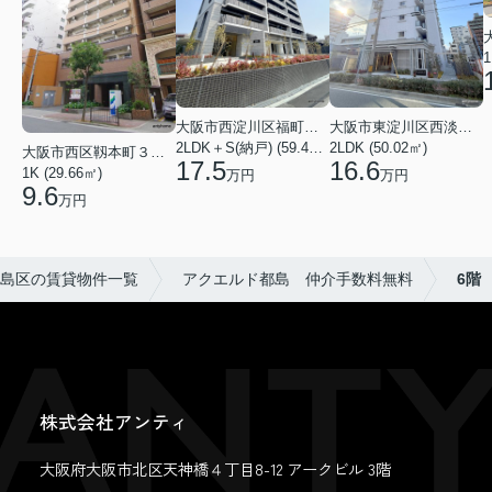
1
大阪市西淀川区福町２丁目
大阪市東淀川区西淡路１丁目
2LDK＋S(納戸) (59.48㎡)
2LDK (50.02㎡)
大阪市西区靱本町３丁目
17.5
16.6
1K (29.66㎡)
万円
万円
9.6
万円
島区の賃貸物件一覧
アクエルド都島 仲介手数料無料
6階
株式会社アンティ
大阪府大阪市北区天神橋４丁目8-12 アークビル 3階