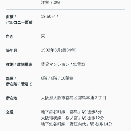
洋室 7.0帖
19.50㎡ / -
面積 /
バルコニー面積
東
向き
1992年3月(築34年)
築年月
賃貸マンション / 鉄骨造
種別 / 建物構造
6階 / 6階 / 10階建
部屋 /
所在階 / 階建て
大阪府
大阪市都島区
都島本通
３丁目
所在地
地下鉄谷町線
「
都島
」駅 徒歩3分
交通
大阪環状線
「
桜ノ宮
」駅 徒歩12分
地下鉄谷町線
「
野江内代
」駅 徒歩14分