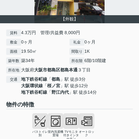
【外観】
4.3万円 管理/共益費 8,000円
賃料
0ヶ月
0ヶ月
敷金
礼金
19.50㎡
1K
面積
間取り
築34年
6階/10階建
築年数
所在階
大阪府
大阪市都島区
都島本通
３丁目
所在地
地下鉄谷町線
「
都島
」駅 徒歩3分
交通
大阪環状線
「
桜ノ宮
」駅 徒歩12分
地下鉄谷町線
「
野江内代
」駅 徒歩14分
物件の特徴
バストイレ
室内洗濯機
TVモニタ
オートロッ
別
置場
付きインタ
ク
ーホン