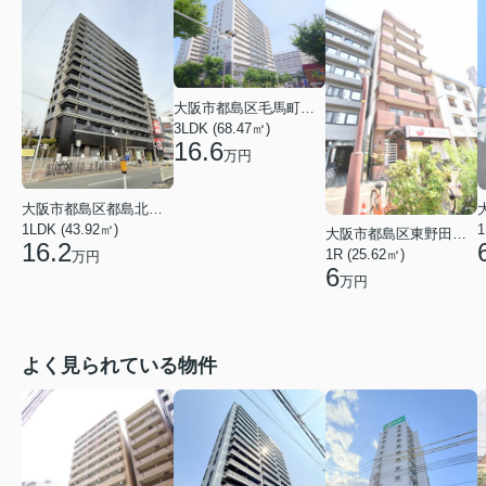
大阪市都島区毛馬町２丁目
3LDK (68.47㎡)
16.6
万円
大阪市都島区都島北通１丁目
1LDK (43.92㎡)
1
大阪市都島区東野田町４丁目
16.2
1R (25.62㎡)
万円
6
万円
よく見られている物件