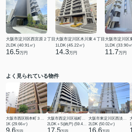
大阪市淀川区木川東４丁目
大阪市淀川区西宮原２丁目
大阪市淀川区
1LDK (45.22㎡)
2LDK (40.91㎡)
1LDK (33.90㎡
14.3
16.5
11.7
万円
万円
万円
よく見られている物件
大阪市西区靱本町３丁目
大阪市西淀川区福町２丁目
大阪市東淀川区西淡路１丁目
1K (29.66㎡)
2LDK＋S(納戸) (59.48㎡)
2LDK (50.02㎡)
1
9.6
17.5
16.6
万円
万円
万円