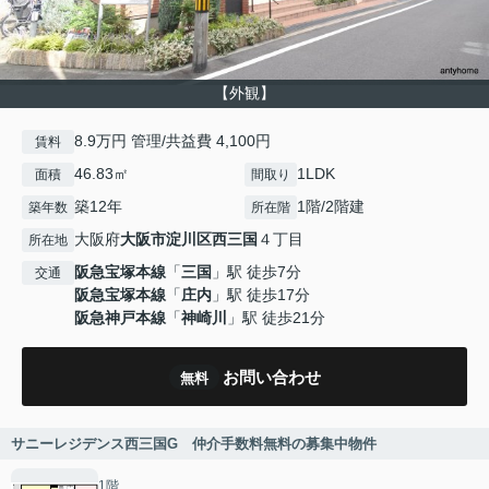
【外観】
8.9万円 管理/共益費 4,100円
賃料
46.83㎡
1LDK
面積
間取り
築12年
1階/2階建
築年数
所在階
大阪府
大阪市淀川区
西三国
４丁目
所在地
阪急宝塚本線
「
三国
」駅 徒歩7分
交通
阪急宝塚本線
「
庄内
」駅 徒歩17分
阪急神戸本線
「
神崎川
」駅 徒歩21分
お問い合わせ
無料
サニーレジデンス西三国G 仲介手数料無料の募集中物件
1階