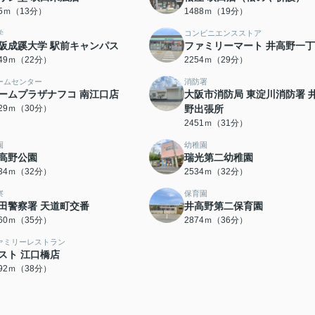
95ｍ（13分）
1488ｍ（19分）
学
コンビニエンスストア
阪成蹊大学 駅前キャンパス
ファミリーマート 井高野一
749ｍ（22分）
2254ｍ（29分）
ームセンター
消防署
ームプラザナフコ 南江口店
大阪市消防局 東淀川消防署 
329ｍ（30分）
野出張所
2451ｍ（31分）
園
幼稚園
高野公園
瑞光第二幼稚園
534ｍ（32分）
2534ｍ（32分）
察
保育園
田警察署 天道町交番
井高野第二保育園
760ｍ（35分）
2874ｍ（36分）
ァミリーレストラン
スト 江口橋店
992ｍ（38分）