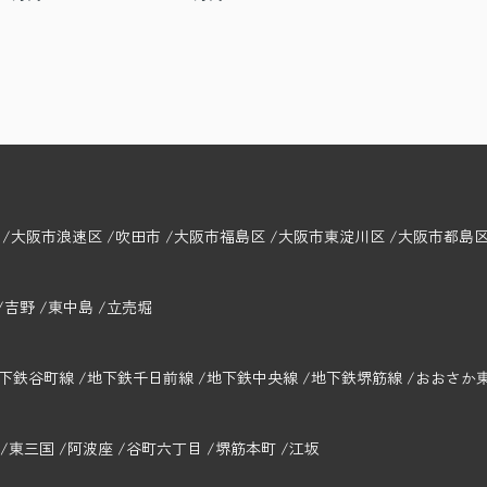
大阪市浪速区
吹田市
大阪市福島区
大阪市東淀川区
大阪市都島
吉野
東中島
立売堀
下鉄谷町線
地下鉄千日前線
地下鉄中央線
地下鉄堺筋線
おおさか
東三国
阿波座
谷町六丁目
堺筋本町
江坂