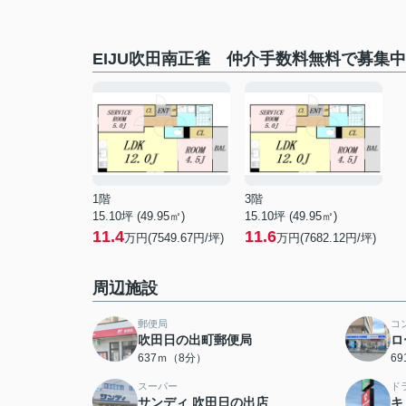
EIJU吹田南正雀 仲介手数料無料で募集
1階
3階
15.10坪 (49.95㎡)
15.10坪 (49.95㎡)
11.4
11.6
万円(7549.67円/坪)
万円(7682.12円/坪)
周辺施設
郵便局
コ
吹田日の出町郵便局
ロ
637ｍ（8分）
6
スーパー
ド
サンディ 吹田日の出店
キ