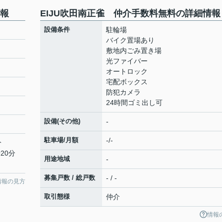
情報
EIJU吹田南正雀 仲介手数料無料の詳細情報
設備条件
駐輪場
バイク置場あり
敷地内ごみ置き場
光ファイバー
オートロック
宅配ボックス
防犯カメラ
24時間ゴミ出し可
設備(その他)
-
駐車場/月額
-/-
分
20分
用途地域
-
募集戸数 / 総戸数
- / -
情報の見方
取引態様
仲介
情報