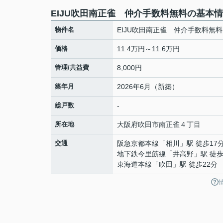
EIJU吹田南正雀 仲介手数料無料の基本
物件名
EIJU吹田南正雀 仲介手数料無料
価格
11.4万円～11.6万円
管理/共益費
8,000円
築年月
2026年6月（新築）
総戸数
-
所在地
大阪府
吹田市
南正雀
４丁目
交通
阪急京都本線
「
相川
」駅 徒歩17
地下鉄今里筋線
「
井高野
」駅 徒歩
東海道本線
「
吹田
」駅 徒歩22分