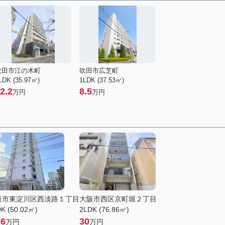
吹田市江の木町
吹田市広芝町
LDK (35.97㎡)
1LDK (37.53㎡)
2.2
8.5
万円
万円
阪市東淀川区西淡路１丁目
大阪市西区京町堀２丁目
K (50.02㎡)
2LDK (76.86㎡)
.6
30
万円
万円