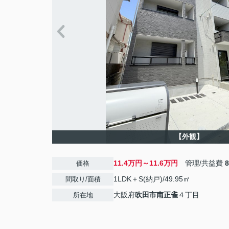
【外観】
11.4万円～11.6万円
管理/共益費
価格
1LDK＋S(納戸)/49.95㎡
間取り/面積
大阪府
吹田市
南正雀
４丁目
所在地