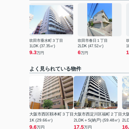
吹田市垂水町３丁目
吹田市春日１丁目
1LDK (37.35㎡)
2LDK (47.52㎡)
1
9.3
6
1
万円
万円
よく見られている物件
大阪市西区靱本町３丁目
大阪市西淀川区福町２丁目
大
1K (29.66㎡)
2LDK＋S(納戸) (59.48㎡)
2LD
9.6
17.5
16
万円
万円