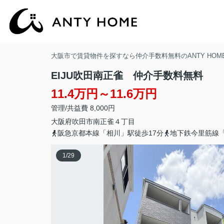
大阪市で賃貸物件を探すなら仲介手数料無料のANTY HOM
EIJU吹田南正雀 仲介手数料無料
11.4万円～11.6万円
管理/共益費 8,000円
大阪府
吹田市
南正雀
４丁目
阪急京都本線「相川」駅徒歩17分
地下鉄今里筋線「
1
/
29