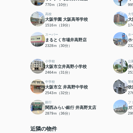
770ｍ（10分）
9
高校
大
大阪学園 大阪高等学校
大
1516ｍ（19分）
1
スーパー
ホ
まるとく市場井高野店
ホ
2328ｍ（30分）
2
小学校
公
大阪市立井高野小学校
井
2464ｍ（31分）
2
中学校
警
大阪市立 井高野中学校
吹
2543ｍ（32分）
2
銀行
フ
関西みらい銀行 井高野支店
ガ
2879ｍ（36分）
2
近隣の物件