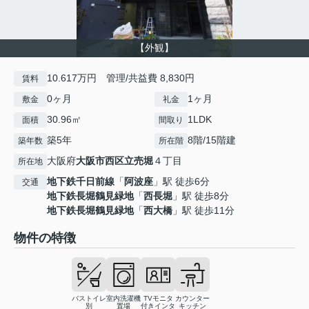
【外観】
10.617万円 管理/共益費 8,830円
賃料
0ヶ月
1ヶ月
敷金
礼金
30.96㎡
1LDK
面積
間取り
築5年
8階/15階建
築年数
所在階
大阪府
大阪市西区
立売堀
４丁目
所在地
地下鉄千日前線
「
阿波座
」駅 徒歩6分
交通
地下鉄長堀鶴見緑地
「
西長堀
」駅 徒歩8分
地下鉄長堀鶴見緑地
「
西大橋
」駅 徒歩11分
物件の特徴
バストイレ
室内洗濯機
TVモニタ
カウンター
別
置場
付きインタ
キッチン