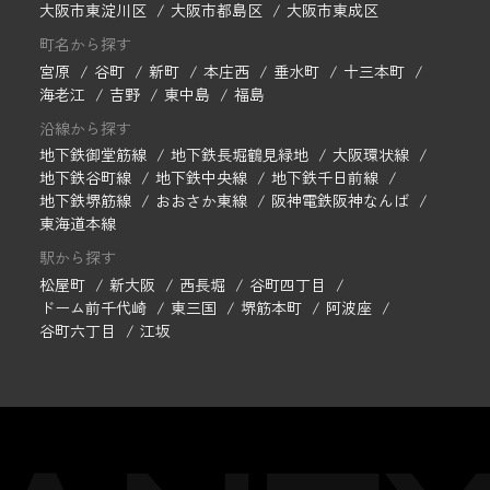
大阪市東淀川区
大阪市都島区
大阪市東成区
町名から探す
宮原
谷町
新町
本庄西
垂水町
十三本町
海老江
吉野
東中島
福島
沿線から探す
地下鉄御堂筋線
地下鉄長堀鶴見緑地
大阪環状線
地下鉄谷町線
地下鉄中央線
地下鉄千日前線
地下鉄堺筋線
おおさか東線
阪神電鉄阪神なんば
東海道本線
駅から探す
松屋町
新大阪
西長堀
谷町四丁目
ドーム前千代崎
東三国
堺筋本町
阿波座
谷町六丁目
江坂