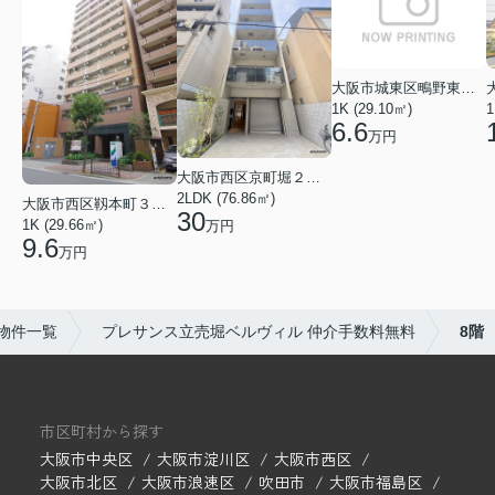
大阪市城東区鴫野東３丁目
1K (29.10㎡)
1
6.6
万円
大阪市西区京町堀２丁目
2LDK (76.86㎡)
大阪市西区靱本町３丁目
30
1K (29.66㎡)
万円
9.6
万円
物件一覧
プレサンス立売堀ベルヴィル 仲介手数料無料
8階
市区町村から探す
大阪市中央区
大阪市淀川区
大阪市西区
大阪市北区
大阪市浪速区
吹田市
大阪市福島区