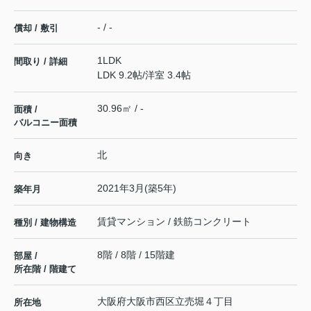
- / -
償却 / 敷引
1LDK
間取り / 詳細
LDK 9.2帖
/
洋室 3.4帖
30.96㎡ / -
面積 /
バルコニー面積
北
向き
2021年3月(築5年)
築年月
賃貸マンション / 鉄筋コンクリート
種別 / 建物構造
8階 / 8階 / 15階建
部屋 /
所在階 / 階建て
大阪府
大阪市西区
立売堀
４丁目
所在地