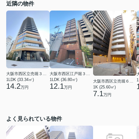
近隣の物件
大阪市西区立売堀３丁目
大阪市西区江戸堀３丁目
1LDK (33.34㎡)
1LDK (36.80㎡)
1
大阪市西区立売堀６丁目
14.2
12.1
1K (25.60㎡)
万円
万円
7.1
万円
よく見られている物件