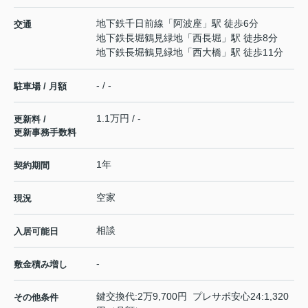
地下鉄千日前線
「
阿波座
」駅 徒歩6分
交通
地下鉄長堀鶴見緑地
「
西長堀
」駅 徒歩8分
地下鉄長堀鶴見緑地
「
西大橋
」駅 徒歩11分
- / -
駐車場 / 月額
1.1万円 / -
更新料 /
更新事務手数料
1年
契約期間
空家
現況
相談
入居可能日
-
敷金積み増し
鍵交換代:2万9,700円 プレサポ安心24:1,320
その他条件