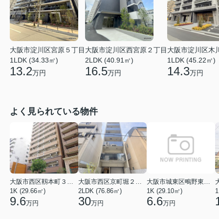
大阪市淀川区木
大阪市淀川区宮原５丁目
大阪市淀川区西宮原２丁目
1LDK (45.22㎡)
1LDK (34.33㎡)
2LDK (40.91㎡)
14.3
13.2
16.5
万円
万円
万円
よく見られている物件
大阪市西区靱本町３丁目
大阪市西区京町堀２丁目
大阪市城東区鴫野東３丁目
1K (29.66㎡)
2LDK (76.86㎡)
1K (29.10㎡)
1
9.6
30
6.6
万円
万円
万円