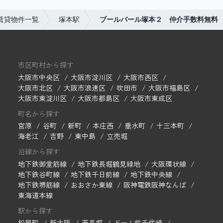
賃貸物件一覧
塚本駅
ブールバール塚本２ 仲介手数料無料
市区町村から探す
大阪市中央区
大阪市淀川区
大阪市西区
大阪市北区
大阪市浪速区
吹田市
大阪市福島区
大阪市東淀川区
大阪市都島区
大阪市東成区
町名から探す
宮原
谷町
新町
本庄西
垂水町
十三本町
海老江
吉野
東中島
立売堀
沿線から探す
地下鉄御堂筋線
地下鉄長堀鶴見緑地
大阪環状線
地下鉄谷町線
地下鉄千日前線
地下鉄中央線
地下鉄堺筋線
おおさか東線
阪神電鉄阪神なんば
東海道本線
駅から探す
松屋町
新大阪
西長堀
ドーム前千代崎