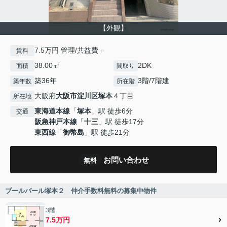
【外観】
7.5万円 管理/共益費 -
賃料
38.00㎡
2DK
面積
間取り
築36年
3階/7階建
築年数
所在階
大阪府
大阪市淀川区
塚本
４丁目
所在地
東海道本線
「
塚本
」駅 徒歩6分
交通
阪急神戸本線
「
十三
」駅 徒歩17分
東西線
「
御幣島
」駅 徒歩21分
お問い合わせ
無料
ブールバール塚本２ 仲介手数料無料の募集中物件
3階
7.5万円