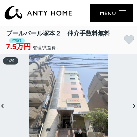
ブールバール塚本２ 仲介手数料無料
空室1
7.5万円
管理/共益費 -
1
/
29