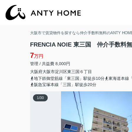
大阪市で賃貸物件を探すなら仲介手数料無料のANTY HOM
FRENCIA NOIE 東三国 仲介手数料
7
万円
管理 / 共益費 8,000円
大阪府
大阪市淀川区
東三国
６丁目
地下鉄御堂筋線「東三国」駅徒歩10分
東海道本線「
阪急宝塚本線「三国」駅徒歩20分
1
/
30