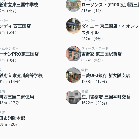
阪市立東三国中学校
ローソンストア100 淀川西三
50ｍ（4分）
315ｍ（4分）
ーパー
スーパー
ンディ 西三国店
ダイエー 東三国店・イオン
69ｍ（5分）
スタイル
427ｍ（6分）
ームセンター
ファーストフード
ーナンPRO東三国店
吉野家 東三国駅前店
28ｍ（8分）
632ｍ（8分）
校
銀行
阪府立東淀川高等学校
三菱UFJ銀行 新大阪支店
101ｍ（14分）
1288ｍ（17分）
便局
警察
川西三国二郵便局
淀川警察署 三国本町交番
343ｍ（17分）
1622ｍ（21分）
防署
田市消防本部
008ｍ（26分）