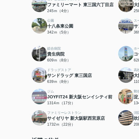
ファミリーマート 東三国六丁目店
大
245ｍ（4分）
2
公園
ス
十八条東公園
サ
342ｍ（5分）
3
総合病院
ホ
貴生病院
コ
609ｍ（8分）
6
ドラッグストア
高
サンドラッグ 東三国店
大
639ｍ（8分）
1
ジム
郵
JOYFIT24 新大阪センイシティ前
淀
1314ｍ（17分）
1
ファミリーレストラン
消
サイゼリヤ 新大阪駅西宮原店
吹
1732ｍ（22分）
2