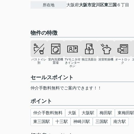
大阪府
大阪市淀川区
東三国
６丁目
所在地
物件の特徴
バストイレ
室内洗濯機
TVモニタ付
独立洗面台
浴室乾燥機
オートロッ
別
置場
きインター
ク
ホン
セールスポイント
仲介手数料無料でご案内できます！！
ポイント
仲介手数料無料
大阪
大阪駅
梅田駅
東梅田
東三国駅
十三駅
神崎川駅
三国駅
南方駅