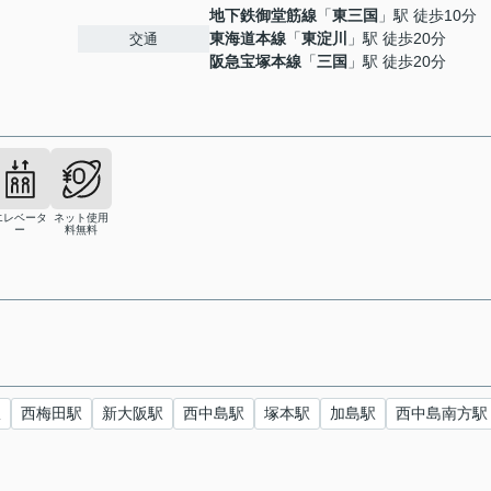
地下鉄御堂筋線
「
東三国
」駅 徒歩10分
東海道本線
「
東淀川
」駅 徒歩20分
交通
阪急宝塚本線
「
三国
」駅 徒歩20分
エレベータ
ネット使用
ー
料無料
駅
西梅田駅
新大阪駅
西中島駅
塚本駅
加島駅
西中島南方駅