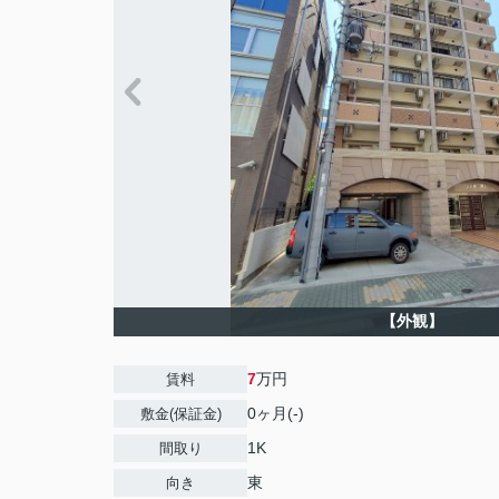
【外観】
7
万円
賃料
0ヶ月(-)
敷金(保証金)
1K
間取り
東
向き