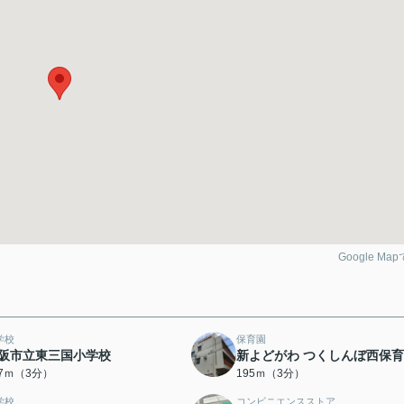
Google Ma
学校
保育園
阪市立東三国小学校
新よどがわ つくしんぼ西保
67ｍ（3分）
195ｍ（3分）
学校
コンビニエンスストア