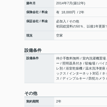
2014年7月(築12年)
築年月
保険会社 / 料金
有 18,000円 / 2年
保証会社 / 料金
必加入 / その他
初回総賃料の50％、以後1年更新で
空家
現況
設備条件
設備条件
仲介手数料無料 / 室内洗濯機置場 /
ー / 照明器具付き / 駐輪場 / 
レ別 / 浴室乾燥機 / 温水洗浄便座 
ックス / インターネット対応 / 
ス / ディンプルキー / 防犯カメラ
その他
2年
契約期間