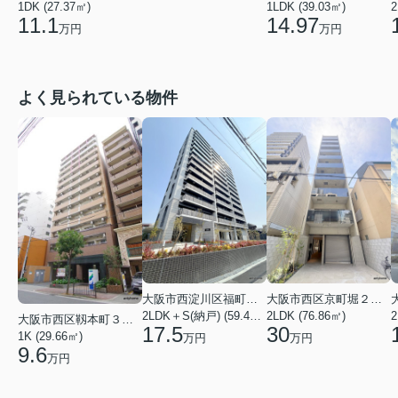
1DK (27.37㎡)
1LDK (39.03㎡)
2
11.1
14.97
万円
万円
よく見られている物件
大阪市西淀川区福町２丁目
大阪市西区京町堀２丁目
2LDK＋S(納戸) (59.48㎡)
2LDK (76.86㎡)
2
大阪市西区靱本町３丁目
17.5
30
1K (29.66㎡)
万円
万円
9.6
万円