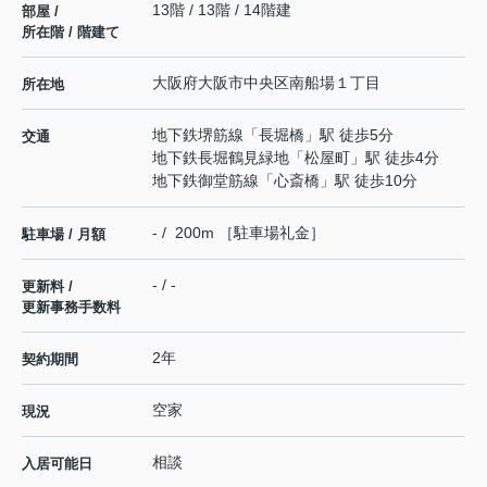
13階 / 13階 / 14階建
部屋 /
所在階 / 階建て
大阪府
大阪市中央区
南船場
１丁目
所在地
地下鉄堺筋線
「
長堀橋
」駅 徒歩5分
交通
地下鉄長堀鶴見緑地
「
松屋町
」駅 徒歩4分
地下鉄御堂筋線
「
心斎橋
」駅 徒歩10分
- / 200m ［駐車場礼金］
駐車場 / 月額
- / -
更新料 /
更新事務手数料
2年
契約期間
空家
現況
相談
入居可能日