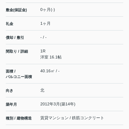
0ヶ月(-)
敷金(保証金)
1ヶ月
礼金
- / -
償却 / 敷引
1R
間取り / 詳細
洋室 16.1帖
40.16㎡ / -
面積 /
バルコニー面積
北
向き
2012年3月(築14年)
築年月
賃貸マンション / 鉄筋コンクリート
種別 / 建物構造