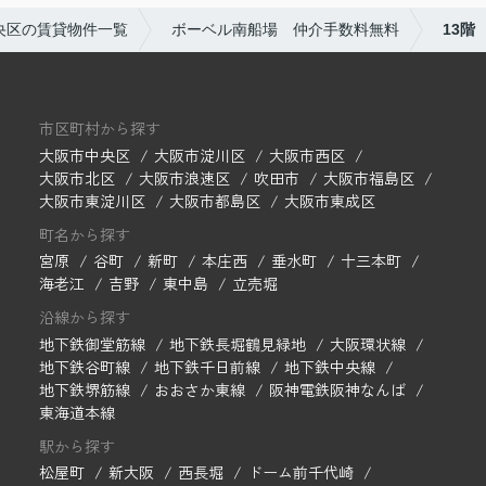
央区の賃貸物件一覧
ボーベル南船場 仲介手数料無料
13階
市区町村から探す
大阪市中央区
大阪市淀川区
大阪市西区
大阪市北区
大阪市浪速区
吹田市
大阪市福島区
大阪市東淀川区
大阪市都島区
大阪市東成区
町名から探す
宮原
谷町
新町
本庄西
垂水町
十三本町
海老江
吉野
東中島
立売堀
沿線から探す
地下鉄御堂筋線
地下鉄長堀鶴見緑地
大阪環状線
地下鉄谷町線
地下鉄千日前線
地下鉄中央線
地下鉄堺筋線
おおさか東線
阪神電鉄阪神なんば
東海道本線
駅から探す
松屋町
新大阪
西長堀
ドーム前千代崎