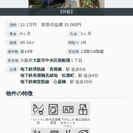
【外観】
11.1万円 管理/共益費 15,000円
賃料
0ヶ月
1ヶ月
敷金
礼金
40.16㎡
1R
面積
間取り
築14年
13階/14階建
築年数
所在階
大阪府
大阪市中央区
南船場
１丁目
所在地
地下鉄堺筋線
「
長堀橋
」駅 徒歩5分
交通
地下鉄長堀鶴見緑地
「
松屋町
」駅 徒歩4分
地下鉄御堂筋線
「
心斎橋
」駅 徒歩10分
物件の特徴
バストイレ
室内洗濯機
TVモニタ
独立洗面台
別
置場
付きインタ
ーホン