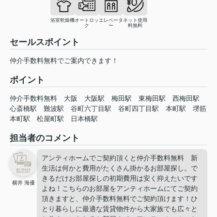
浴室乾燥機
オートロッ
エレベータ
ネット使用
ク
ー
料無料
セールスポイント
仲介手数料無料でご案内できます！
ポイント
仲介手数料無料
大阪
大阪駅
梅田駅
東梅田駅
西梅田駅
心斎橋駅
難波駅
谷町六丁目駅
谷町四丁目駅
本町駅
堺筋
本町駅
松屋町駅
日本橋駅
担当者のコメント
アンティホームでご契約頂くと仲介手数料無料 新
生活は何かと費用がたくさん掛かるお部屋探し。で
きるだけお部屋探しの初期費用は安く抑えたいです
横井 海優
よね！こちらのお部屋をアンティホームにてご契約
頂きますと、仲介手数料無料でご契約頂けます！ひ
とり暮らしに最適な賃貸物件から大家族でも広々と