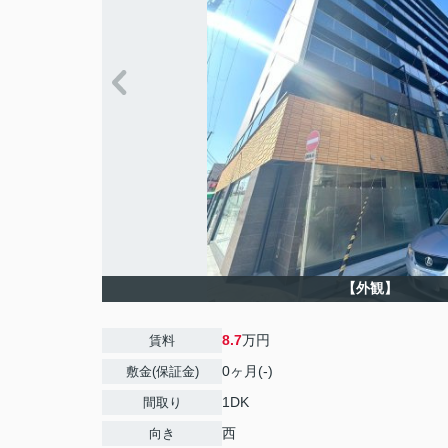
【外観】
8.7
万円
賃料
0ヶ月(-)
敷金(保証金)
1DK
間取り
西
向き