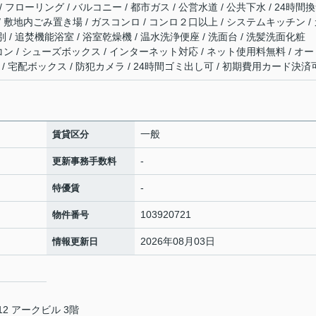
フローリング / バルコニー / 都市ガス / 公営水道 / 公共下水 / 24時間
 / 敷地内ごみ置き場 / ガスコンロ / コンロ２口以上 / システムキッチン /
/ 追焚機能浴室 / 浴室乾燥機 / 温水洗浄便座 / 洗面台 / 洗髪洗面化粧
エアコン / シューズボックス / インターネット対応 / ネット使用料無料 / オ
/ 宅配ボックス / 防犯カメラ / 24時間ゴミ出し可 / 初期費用カード決済
一般
賃貸区分
-
更新事務手数料
-
特優賃
103920721
物件番号
2026年08月03日
情報更新日
2 アークビル 3階