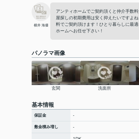
アンティホームでご契約頂くと仲介手数料
屋探しの初期費用は安く抑えたいですよね
料でご契約頂けます！ひとり暮らしに最適
横井 海優
ホームへお任せ下さい！
パノラマ画像
玄関
洗面所
基本情報
-
保証金
敷金積み増し
-
1DK