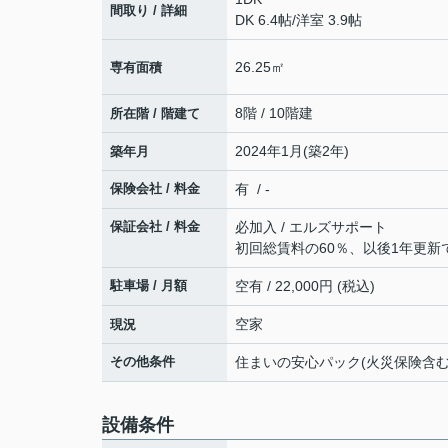
間取り / 詳細
DK 6.4帖
/
洋室 3.9帖
26.25㎡
専有面積
8階 / 10階建
所在階 / 階建て
2024年1月(築2年)
築年月
保険会社 / 料金
有 / -
保証会社 / 料金
必加入 / エルズサポート
初回総賃料の60％、以後1年更新で
駐車場 / 月額
空有 / 22,000円 (税込)
空家
現況
その他条件
住まいの安心パック(火災保険含む):
設備条件