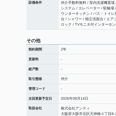
設備条件
仲介手数料無料 / 室内洗濯機置場 / 
システム / エレベーター / 駐輪場
ウンターキッチン / バス・トイレ別 
台 / シャワー / 独立洗面台 / 
ロック / TVモニタ付インターホン 
その他
2年
契約期間
-
更新料
-
総戸数
仲介
取引態様
-
管理コード
2026年08月14日
次回更新予定日
取扱会社
株式会社アンティ
大阪府大阪市北区天神橋４丁目8-1