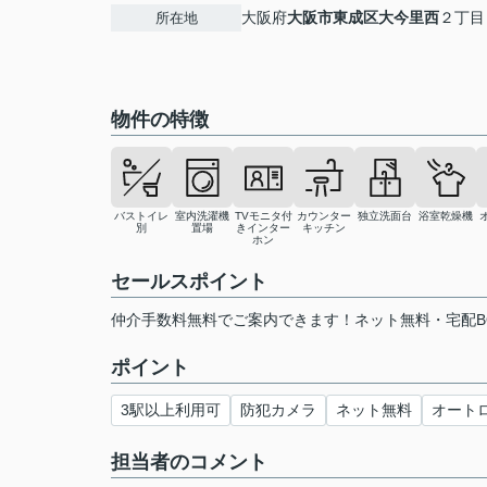
大阪府
大阪市東成区
大今里西
２丁目
所在地
物件の特徴
バストイレ
室内洗濯機
TVモニタ付
カウンター
独立洗面台
浴室乾燥機
別
置場
きインター
キッチン
ホン
セールスポイント
仲介手数料無料でご案内できます！ネット無料・宅配B
ポイント
3駅以上利用可
防犯カメラ
ネット無料
オート
担当者のコメント