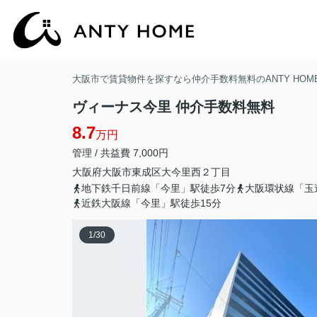
大阪市で賃貸物件を探すなら仲介手数料無料のANTY HOM
ヴィーナス今里 仲介手数料無料
8.7
万円
管理 / 共益費 7,000円
大阪府
大阪市東成区
大今里西
２丁目
地下鉄千日前線「今里」駅徒歩7分
大阪環状線「玉
近鉄大阪線「今里」駅徒歩15分
1
/
30