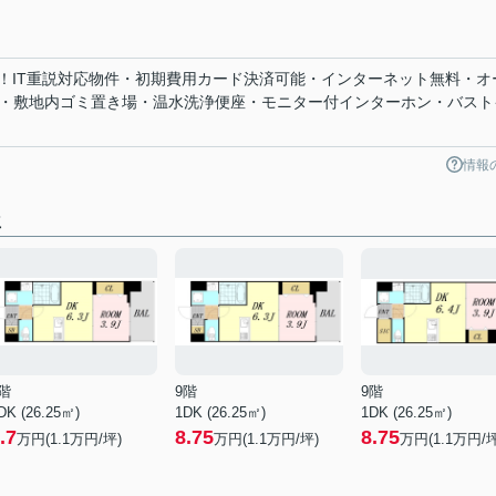
！IT重説対応物件・初期費用カード決済可能・インターネット無料・オ
X・敷地内ゴミ置き場・温水洗浄便座・モニター付インターホン・バスト
情報
屋
階
9階
9階
DK (26.25㎡)
1DK (26.25㎡)
1DK (26.25㎡)
.7
8.75
8.75
万円(
1.1
万円/坪)
万円(
1.1
万円/坪)
万円(
1.1
万円/坪