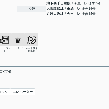
地下鉄千日前線
「
今里
」駅 徒歩7分
大阪環状線
「
玉造
」駅 徒歩16分
交通
近鉄大阪線
「
今里
」駅 徒歩15分
オートロッ
エレベータ
ネット使用
ク
ー
料無料
OX完備！
ロック
エレベーター