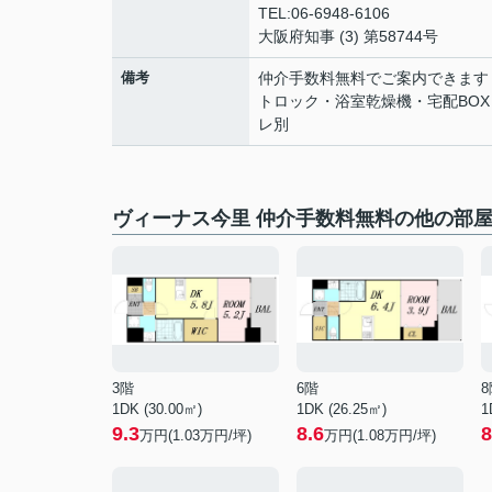
TEL:06-6948-6106
大阪府知事 (3) 第58744号
備考
仲介手数料無料でご案内できます
トロック・浴室乾燥機・宅配BO
レ別
ヴィーナス今里 仲介手数料無料の他の部
3階
6階
8
1DK (30.00㎡)
1DK (26.25㎡)
1
9.3
8.6
8
万円(
1.03
万円/坪)
万円(
1.08
万円/坪)