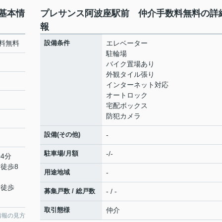
基本情
プレサンス阿波座駅前 仲介手数料無料の詳
報
料無料
設備条件
エレベーター
駐輪場
バイク置場あり
外観タイル張り
インターネット対応
オートロック
宅配ボックス
防犯カメラ
設備(その他)
-
駐車場/月額
-/-
4分
 徒歩8
用途地域
-
 徒歩
募集戸数 / 総戸数
- / -
取引態様
仲介
情報の見方