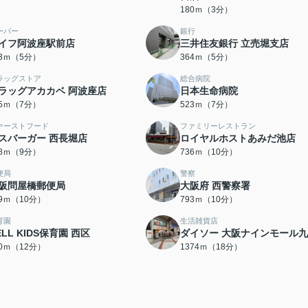
180ｍ（3分）
ーパー
銀行
イフ阿波座駅前店
三井住友銀行 立売堀支店
43ｍ（5分）
364ｍ（5分）
ラッグストア
総合病院
ラッグアカカベ 阿波座店
日本生命病院
95ｍ（7分）
523ｍ（7分）
ァーストフード
ファミリーレストラン
スバーガー 西長堀店
ロイヤルホストあみだ池店
98ｍ（9分）
736ｍ（10分）
便局
警察
阪問屋橋郵便局
大阪府 西警察署
49ｍ（10分）
793ｍ（10分）
育園
生活雑貨店
ELL KIDS保育園 西区
ダイソー 大阪ナインモール
10ｍ（12分）
1374ｍ（18分）