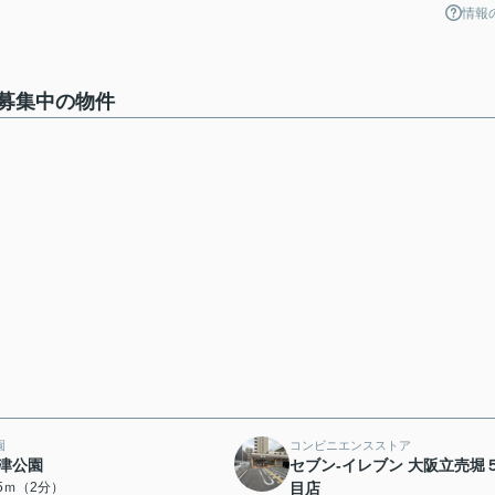
情報
募集中の物件
園
コンビニエンスストア
津公園
セブン-イレブン 大阪立売堀
15ｍ（2分）
目店