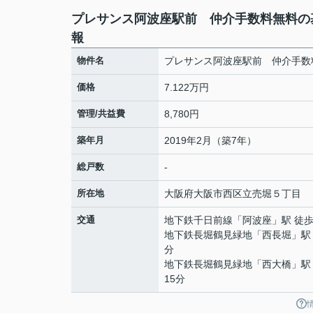
プレサンス阿波座駅前 仲介手数料無料の
報
物件名
プレサンス阿波座駅前 仲介手数
価格
7.122万円
管理/共益費
8,780円
築年月
2019年2月（築7年）
総戸数
-
所在地
大阪府
大阪市西区
立売堀
５丁目
交通
地下鉄千日前線
「
阿波座
」駅 徒歩
地下鉄長堀鶴見緑地
「
西長堀
」駅
分
地下鉄長堀鶴見緑地
「
西大橋
」駅
15分