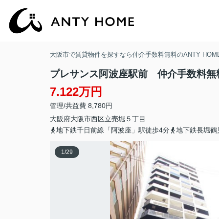
大阪市で賃貸物件を探すなら仲介手数料無料のANTY HOM
プレサンス阿波座駅前 仲介手数料無
7.122万円
管理/共益費 8,780円
大阪府
大阪市西区
立売堀
５丁目
地下鉄千日前線「阿波座」駅徒歩4分
地下鉄長堀鶴
1
/
29