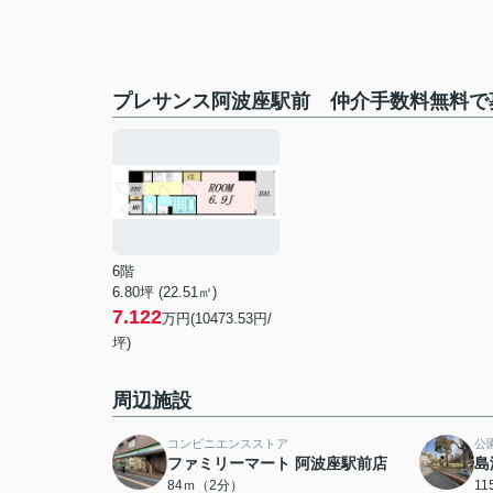
プレサンス阿波座駅前 仲介手数料無料で
6階
6.80坪 (22.51㎡)
7.122
万円(10473.53円/
坪)
周辺施設
コンビニエンスストア
公
ファミリーマート 阿波座駅前店
島
84ｍ（2分）
1