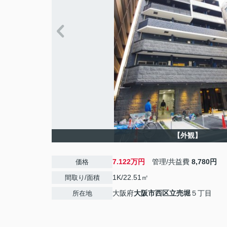
【外観】
7.122万円
管理/共益費
8,780円
価格
1K/22.51㎡
間取り/面積
大阪府
大阪市西区
立売堀
５丁目
所在地