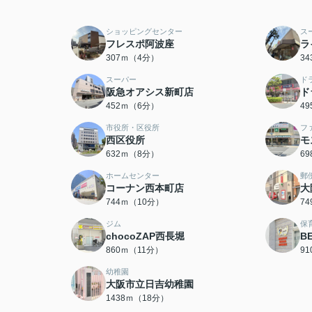
ショッピングセンター
ス
フレスポ阿波座
ラ
307ｍ（4分）
3
スーパー
ド
阪急オアシス新町店
ド
452ｍ（6分）
4
市役所・区役所
フ
西区役所
モ
632ｍ（8分）
6
ホームセンター
郵
コーナン西本町店
大
744ｍ（10分）
7
ジム
保
chocoZAP西長堀
B
860ｍ（11分）
9
幼稚園
大阪市立日吉幼稚園
1438ｍ（18分）