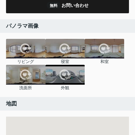
お問い合わせ
無料
パノラマ画像
リビング
寝室
和室
洗面所
外観
地図