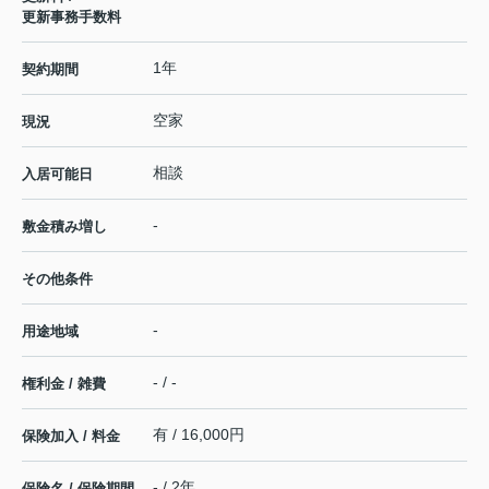
更新事務手数料
1年
契約期間
空家
現況
相談
入居可能日
-
敷金積み増し
その他条件
-
用途地域
- / -
権利金 / 雑費
有 / 16,000円
保険加入 / 料金
- / 2年
保険名 / 保険期間