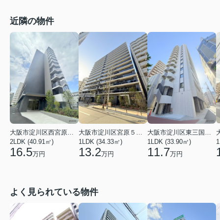
近隣の物件
大阪市淀川区西宮原２丁目
大阪市淀川区宮原５丁目
大阪市淀川区東三国５丁目
1
2LDK (40.91㎡)
1LDK (34.33㎡)
1LDK (33.90㎡)
16.5
13.2
11.7
万円
万円
万円
よく見られている物件