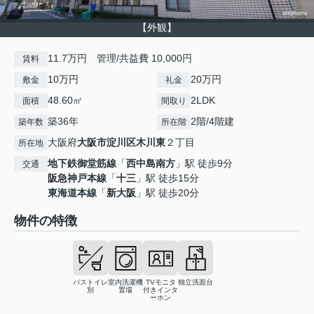
【外観】
11.7万円 管理/共益費 10,000円
賃料
10万円
20万円
敷金
礼金
48.60㎡
2LDK
面積
間取り
築36年
2階/4階建
築年数
所在階
大阪府
大阪市淀川区
木川東
２丁目
所在地
地下鉄御堂筋線
「
西中島南方
」駅 徒歩9分
交通
阪急神戸本線
「
十三
」駅 徒歩15分
東海道本線
「
新大阪
」駅 徒歩20分
物件の特徴
バストイレ
室内洗濯機
TVモニタ
独立洗面台
別
置場
付きインタ
ーホン