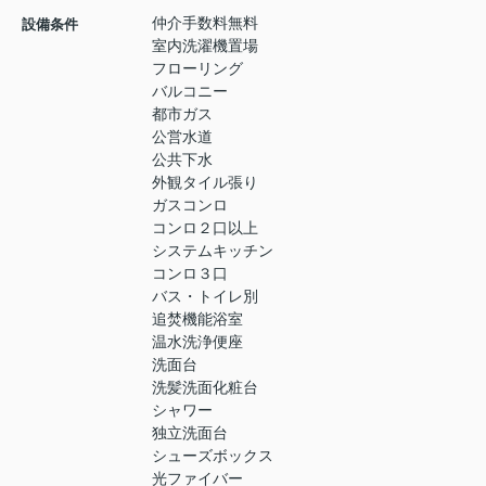
仲介手数料無料
設備条件
室内洗濯機置場
フローリング
バルコニー
都市ガス
公営水道
公共下水
外観タイル張り
ガスコンロ
コンロ２口以上
システムキッチン
コンロ３口
バス・トイレ別
追焚機能浴室
温水洗浄便座
洗面台
洗髪洗面化粧台
シャワー
独立洗面台
シューズボックス
光ファイバー