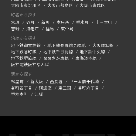
大阪市東淀川区
大阪市都島区
大阪市東成区
町名から探す
宮原
谷町
新町
本庄西
垂水町
十三本町
吉野
海老江
福島
東中島
沿線から探す
地下鉄御堂筋線
地下鉄長堀鶴見緑地
大阪環状線
地下鉄谷町線
地下鉄千日前線
地下鉄中央線
地下鉄堺筋線
おおさか東線
東海道本線
阪神電鉄阪神なんば
駅から探す
松屋町
新大阪
西長堀
ドーム前千代崎
谷町四丁目
阿波座
東三国
谷町六丁目
堺筋本町
江坂