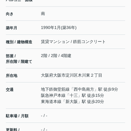
南
向き
1990年1月(築36年)
築年月
賃貸マンション / 鉄筋コンクリート
種別 / 建物構造
2階 / 2階 / 4階建
部屋 /
所在階 / 階建て
大阪府
大阪市淀川区
木川東
２丁目
所在地
地下鉄御堂筋線
「
西中島南方
」駅 徒歩9分
交通
阪急神戸本線
「
十三
」駅 徒歩15分
東海道本線
「
新大阪
」駅 徒歩20分
- / -
駐車場 / 月額
- / -
更新料 /