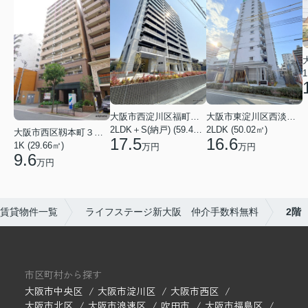
1
大阪市西淀川区福町２丁目
大阪市東淀川区西淡路１丁目
2LDK＋S(納戸) (59.48㎡)
2LDK (50.02㎡)
大阪市西区靱本町３丁目
17.5
16.6
1K (29.66㎡)
万円
万円
9.6
万円
賃貸物件一覧
ライフステージ新大阪 仲介手数料無料
2階
市区町村から探す
大阪市中央区
大阪市淀川区
大阪市西区
大阪市北区
大阪市浪速区
吹田市
大阪市福島区