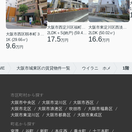
1
大阪市西淀川区福町２丁目
大阪市東淀川区西淡路１丁目
2LDK＋S(納戸) (59.48㎡)
2LDK (50.02㎡)
大阪市西区靱本町３丁目
17.5
16.6
1K (29.66㎡)
万円
万円
9.6
万円
ME
大阪市城東区の賃貸物件一覧
ウイラニ ホメ
1階
市区町村から探す
大阪市中央区
大阪市淀川区
大阪市西区
大阪市北区
大阪市浪速区
吹田市
大阪市福島区
大阪市東淀川区
大阪市都島区
大阪市東成区
町名から探す
宮原
谷町
新町
本庄西
垂水町
十三本町