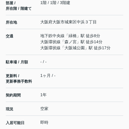
1階 / 1階 / 3階建
部屋 /
所在階 / 階建て
大阪府
大阪市城東区
中浜
３丁目
所在地
地下鉄中央線
「
緑橋
」駅 徒歩8分
交通
大阪環状線
「
森ノ宮
」駅 徒歩14分
大阪環状線
「
大阪城公園
」駅 徒歩17分
- / -
駐車場 / 月額
1ヶ月 / -
更新料 /
更新事務手数料
1年
契約期間
空家
現況
即時
入居可能日