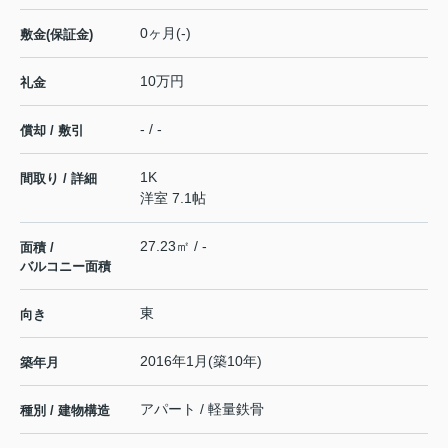
0ヶ月(-)
敷金(保証金)
10万円
礼金
- / -
償却 / 敷引
1K
間取り / 詳細
洋室 7.1帖
27.23㎡ / -
面積 /
バルコニー面積
東
向き
2016年1月(築10年)
築年月
アパート / 軽量鉄骨
種別 / 建物構造