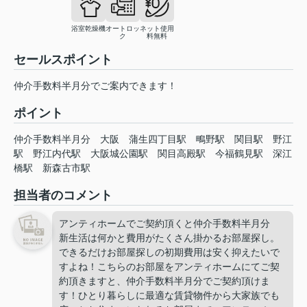
浴室乾燥機
オートロッ
ネット使用
ク
料無料
セールスポイント
仲介手数料半月分でご案内できます！
ポイント
仲介手数料半月分
大阪
蒲生四丁目駅
鴫野駅
関目駅
野江
駅
野江内代駅
大阪城公園駅
関目高殿駅
今福鶴見駅
深江
橋駅
新森古市駅
担当者のコメント
アンティホームでご契約頂くと仲介手数料半月分
新生活は何かと費用がたくさん掛かるお部屋探し。
できるだけお部屋探しの初期費用は安く抑えたいで
すよね！こちらのお部屋をアンティホームにてご契
約頂きますと、仲介手数料半月分でご契約頂けま
す！ひとり暮らしに最適な賃貸物件から大家族でも