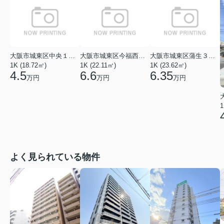
大阪市城東区中央１丁目
大阪市城東区今福西５丁目
大阪市城東区蒲生３丁目
1K (18.72㎡)
1K (22.11㎡)
1K (23.62㎡)
4.5
6.6
6.35
万円
万円
万円
1
よく見られている物件