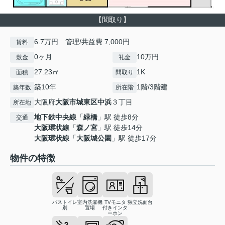
【間取り】
6.7万円 管理/共益費 7,000円
賃料
0ヶ月
10万円
敷金
礼金
27.23㎡
1K
面積
間取り
築10年
1階/3階建
築年数
所在階
大阪府
大阪市城東区
中浜
３丁目
所在地
地下鉄中央線
「
緑橋
」駅 徒歩8分
交通
大阪環状線
「
森ノ宮
」駅 徒歩14分
大阪環状線
「
大阪城公園
」駅 徒歩17分
物件の特徴
バストイレ
室内洗濯機
TVモニタ
独立洗面台
別
置場
付きインタ
ーホン