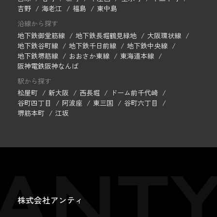
吉野
海老江
福島
東中島
沿線から探す
地下鉄御堂筋線
地下鉄長堀鶴見緑地
大阪環状線
地下鉄谷町線
地下鉄千日前線
地下鉄中央線
地下鉄堺筋線
おおさか東線
東海道本線
阪神電鉄阪神なんば
駅から探す
松屋町
新大阪
西長堀
ドーム前千代崎
谷町四丁目
阿波座
東三国
谷町六丁目
堺筋本町
江坂
株式会社アンティ