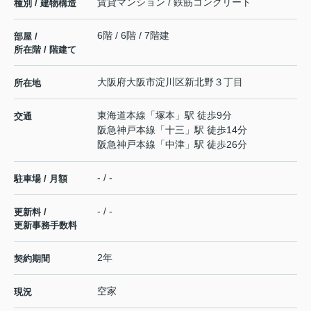
賃貸マンション / 鉄筋コンクリート
種別 / 建物構造
6階 / 6階 / 7階建
部屋 /
所在階 / 階建て
大阪府
大阪市淀川区
新北野
３丁目
所在地
東海道本線
「
塚本
」駅 徒歩9分
交通
阪急神戸本線
「
十三
」駅 徒歩14分
阪急神戸本線
「
中津
」駅 徒歩26分
- / -
駐車場 / 月額
- / -
更新料 /
更新事務手数料
2年
契約期間
空家
現況