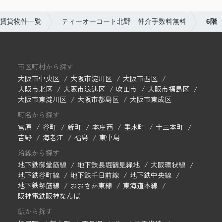
賃貸物件一覧
ティーオーコート北野 仲介手数料無料
6階
市区町村から探す
大阪市中央区
大阪市淀川区
大阪市西区
大阪市北区
大阪市浪速区
吹田市
大阪市福島区
大阪市東淀川区
大阪市都島区
大阪市東成区
町名から探す
宮原
谷町
新町
本庄西
垂水町
十三本町
吉野
海老江
福島
東中島
沿線から探す
地下鉄御堂筋線
地下鉄長堀鶴見緑地
大阪環状線
地下鉄谷町線
地下鉄千日前線
地下鉄中央線
地下鉄堺筋線
おおさか東線
東海道本線
阪神電鉄阪神なんば
駅から探す