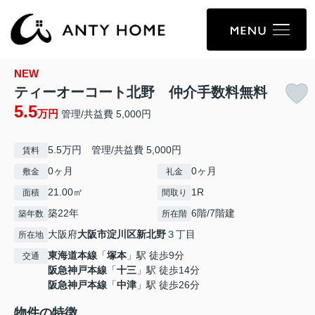
NEW
ティーオーコート北野 仲介手数料無料
5.5
万円
管理/共益費 5,000円
5.5万円 管理/共益費 5,000円
賃料
0ヶ月
0ヶ月
敷金
礼金
21.00㎡
1R
面積
間取り
築22年
6階/7階建
築年数
所在階
大阪府
大阪市淀川区
新北野
３丁目
所在地
東海道本線
「
塚本
」駅 徒歩9分
交通
阪急神戸本線
「
十三
」駅 徒歩14分
阪急神戸本線
「
中津
」駅 徒歩26分
物件の特徴