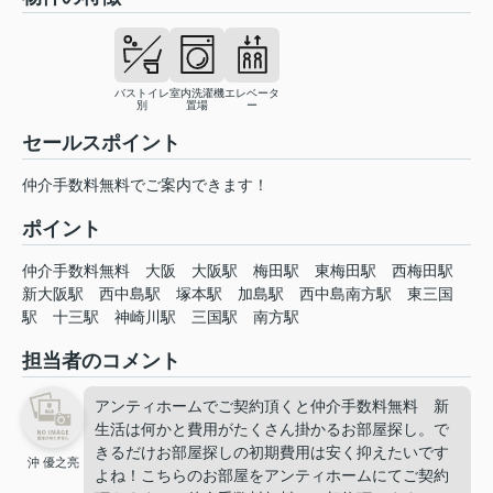
バストイレ
室内洗濯機
エレベータ
別
置場
ー
セールスポイント
仲介手数料無料でご案内できます！
ポイント
仲介手数料無料
大阪
大阪駅
梅田駅
東梅田駅
西梅田駅
新大阪駅
西中島駅
塚本駅
加島駅
西中島南方駅
東三国
駅
十三駅
神崎川駅
三国駅
南方駅
担当者のコメント
アンティホームでご契約頂くと仲介手数料無料 新
生活は何かと費用がたくさん掛かるお部屋探し。で
きるだけお部屋探しの初期費用は安く抑えたいです
沖 優之亮
よね！こちらのお部屋をアンティホームにてご契約