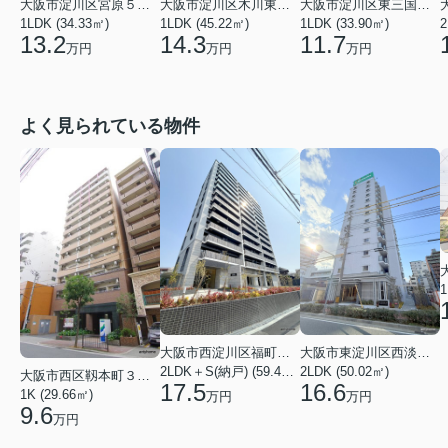
大阪市淀川区木川東４丁目
大阪市淀川区宮原５丁目
大阪市淀川区東三国５丁目
1LDK (45.22㎡)
1LDK (34.33㎡)
1LDK (33.90㎡)
2
14.3
13.2
11.7
万円
万円
万円
よく見られている物件
1
大阪市西淀川区福町２丁目
大阪市東淀川区西淡路１丁目
2LDK＋S(納戸) (59.48㎡)
2LDK (50.02㎡)
大阪市西区靱本町３丁目
17.5
16.6
1K (29.66㎡)
万円
万円
9.6
万円